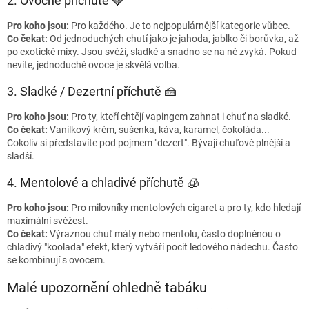
2. Ovocné příchutě 🍓
Pro koho jsou:
Pro každého. Je to nejpopulárnější kategorie vůbec.
Co čekat:
Od jednoduchých chutí jako je jahoda, jablko či borůvka, až
po exotické mixy. Jsou svěží, sladké a snadno se na ně zvyká. Pokud
nevíte, jednoduché ovoce je skvělá volba.
3. Sladké / Dezertní příchutě 🍰
Pro koho jsou:
Pro ty, kteří chtějí vapingem zahnat i chuť na sladké.
Co čekat:
Vanilkový krém, sušenka, káva, karamel, čokoláda...
Cokoliv si představíte pod pojmem "dezert". Bývají chuťově plnější a
sladší.
4. Mentolové a chladivé příchutě 🧊
Pro koho jsou:
Pro milovníky mentolových cigaret a pro ty, kdo hledají
maximální svěžest.
Co čekat:
Výraznou chuť máty nebo mentolu, často doplněnou o
chladivý "koolada" efekt, který vytváří pocit ledového nádechu. Často
se kombinují s ovocem.
Malé upozornění ohledně tabáku