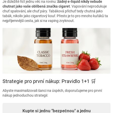
Je důležité říct jednu věc na rovinu:
žádný e-liquid nikdy nebude
chutnat jako vaše oblíbená značka cigaret
. Vapování neprodukuje
chuť spalování, ale chuť páry. Tabáková příchuť tedy chutná jako
tabák, nikoliv jako cigaretový kouř. Přesto je to pro mnoho kuřáků ta
nejpříjemnější cesta, jak si na vaping zvyknout.
Strategie pro první nákup: Pravidlo 1+1 🛒
Abyste maximalizovali šanci na úspěch, doporučujeme pro první
nákup jednoduchou strategii:
Kupte si jednu "bezpečnou" a jednu