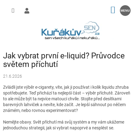
Přejít
na
NÁKUP
obsah
KOŠÍK
Jak vybrat první e-liquid? Průvodce
světem příchutí
21.6.2026
Zvládli jste výběr e-cigarety, víte, jak ji používat i kolik liquidu zhruba
spotřebujete. Teď přichází ta nejlepší část – výběr příchutě. Zároveň
to ale může být ta nejvíce matoucí chvíle. Stojíte před desítkami
barevných lahviček a nevíte, kde začít. Je lepší sáhnout po něčem
známém, nebo rovnou experimentovat?
Nemějte obavy. Svět příchutí má svůj systém a my vám ukážeme
jednoduchou strategii, jak si vybrat napoprvé a nesplést se.