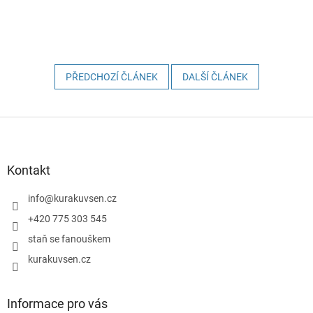
PŘEDCHOZÍ ČLÁNEK
DALŠÍ ČLÁNEK
Z
á
p
a
Kontakt
t
í
info
@
kurakuvsen.cz
+420 775 303 545
staň se fanouškem
kurakuvsen.cz
Informace pro vás