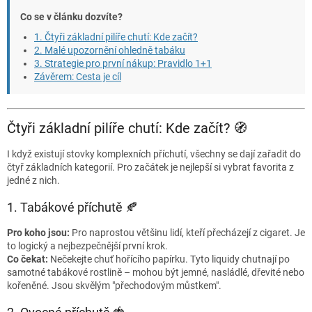
Co se v článku dozvíte?
1. Čtyři základní pilíře chutí: Kde začít?
2. Malé upozornění ohledně tabáku
3. Strategie pro první nákup: Pravidlo 1+1
Závěrem: Cesta je cíl
Čtyři základní pilíře chutí: Kde začít? 🧭
I když existují stovky komplexních příchutí, všechny se dají zařadit do
čtyř základních kategorií. Pro začátek je nejlepší si vybrat favorita z
jedné z nich.
1. Tabákové příchutě 🍂
Pro koho jsou:
Pro naprostou většinu lidí, kteří přecházejí z cigaret. Je
to logický a nejbezpečnější první krok.
Co čekat:
Nečekejte chuť hořícího papírku. Tyto liquidy chutnají po
samotné tabákové rostlině – mohou být jemné, nasládlé, dřevité nebo
kořeněné. Jsou skvělým "přechodovým můstkem".