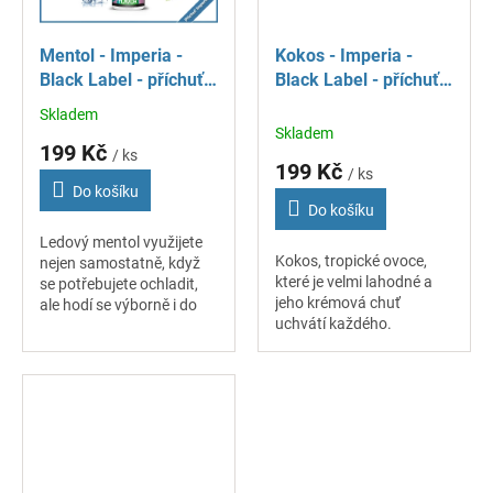
Mentol - Imperia -
Kokos - Imperia -
Black Label - příchuť
Black Label - příchuť
10 ml
10 ml
Skladem
Průměrné
Skladem
hodnocení
199 Kč
/ ks
produktu
199 Kč
/ ks
je
Do košíku
5,0
Do košíku
z
Ledový mentol využijete
5
Kokos, tropické ovoce,
nejen samostatně, když
hvězdiček.
které je velmi lahodné a
se potřebujete ochladit,
jeho krémová chuť
ale hodí se výborně i do
uchvátí každého.
osvěžujících mixů.