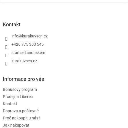
a
Z
c
á
í
p
p
r
a
Kontakt
v
t
k
í
info
@
kurakuvsen.cz
y
+420 775 303 545
v
ý
staň se fanouškem
p
i
kurakuvsen.cz
s
u
Informace pro vás
Bonusový program
Prodejna Liberec
Kontakt
Doprava a poštovné
Proč nakoupit u nás?
Jak nakupovat