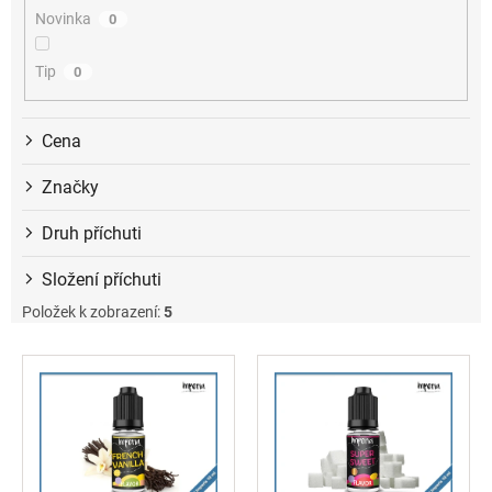
ů
Novinka
0
Tip
0
Cena
Značky
Druh příchuti
Složení příchuti
Položek k zobrazení:
5
V
ý
p
i
s
p