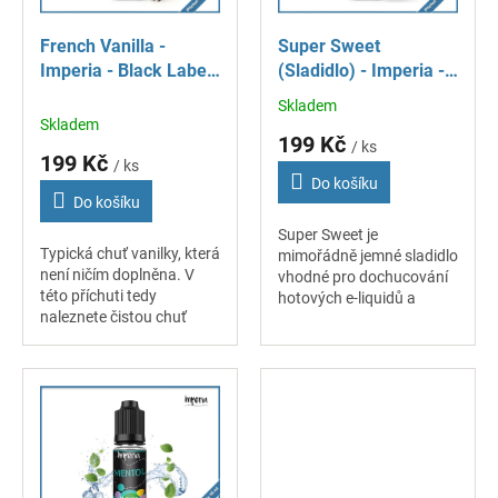
r
o
French Vanilla -
Super Sweet
d
Imperia - Black Label
(Sladidlo) - Imperia -
u
- příchuť 10 ml
Black Label - příchuť
k
Skladem
Průměrné
10 ml
Skladem
t
hodnocení
199 Kč
/ ks
ů
produktu
199 Kč
/ ks
je
Do košíku
5,0
Do košíku
z
Super Sweet je
5
Typická chuť vanilky, která
mimořádně jemné sladidlo
hvězdiček.
není ničím doplněna. V
vhodné pro dochucování
této příchuti tedy
hotových e-liquidů a
naleznete čistou chuť
dalších příchutí. Pokud
vanilky, která se hodí do
máte rádi sladké ovocné
většiny receptů.
směsi, stačí přidat pár
kapek aditiva Super...