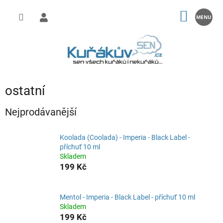
Přejít
na
NÁKUP
obsah
KOŠÍK
ostatní
Nejprodávanější
Koolada (Coolada) - Imperia - Black Label -
příchuť 10 ml
Skladem
199 Kč
Mentol - Imperia - Black Label - příchuť 10 ml
Skladem
199 Kč