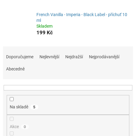
French Vanilla - Imperia - Black Label - příchuť 10
ml
Skladem
199 Kč
Ř
a
Doporučujeme
Nejlevnější
Nejdražší
Nejprodávanější
z
e
Abecedně
n
í
p
r
o
Na skladě
5
d
u
k
Akce
0
t