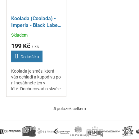
Koolada (Coolada) -
Imperia - Black Label
- příchuť 10 ml
Skladem
Průměrné
hodnocení
199 Kč
/ ks
produktu
je
Do košíku
5,0
z
Koolada je směs, která
5
vás ochladí a kupodivu po
hvězdiček.
ní nesáhnete jen v
létě. Dochucovadlo skvěle
využijete do většiny svých
nejen ovocných mixů.
5
položek celkem
O
v
l
á
d