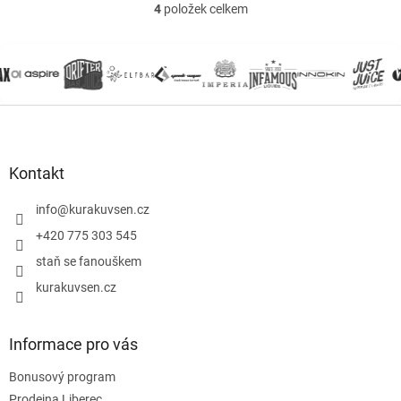
příchutí a nikotinovými
4
položek celkem
glycerolu VG zajišťuje...
O
boostery nebo salt...
v
l
á
d
a
Z
c
á
í
p
p
r
a
Kontakt
v
t
k
í
info
@
kurakuvsen.cz
y
+420 775 303 545
v
ý
staň se fanouškem
p
i
kurakuvsen.cz
s
u
Informace pro vás
Bonusový program
Prodejna Liberec