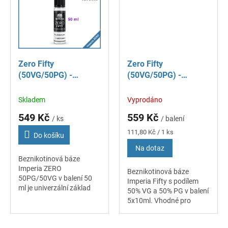
Zero Fifty
Zero Fifty
(50VG/50PG) -
(50VG/50PG) -
Imperia - 50 ml
Imperia - 5x10 ml - 0
mg
Skladem
Vyprodáno
549 Kč
559 Kč
/ ks
/ balení
Měrná
111,80 Kč / 1 ks
Do košíku
cena:
Na dotaz
Beznikotinová báze
Imperia ZERO
Beznikotinová báze
50PG/50VG v balení 50
Imperia Fifty s podílem
ml je univerzální základ
50% VG a 50% PG v balení
pro domácí míchání
5x10ml. Vhodné pro
vlastních e-liquidů.
domácí výrobu náplní, lze
Vyvážený poměr
smíchat s libovolnou
propylenglykolu PG a