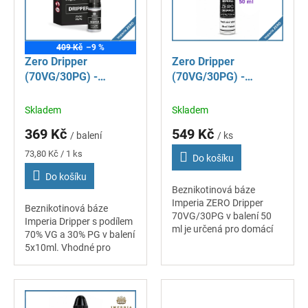
s
p
r
409 Kč
–9 %
o
Zero Dripper
Zero Dripper
d
(70VG/30PG) -
(70VG/30PG) -
u
Imperia - 5x10 ml - 0
Imperia - 50 ml
k
mg
Skladem
Skladem
t
ů
369 Kč
549 Kč
/ balení
/ ks
Měrná
73,80 Kč / 1 ks
Do košíku
cena:
Do košíku
Beznikotinová báze
Imperia ZERO Dripper
Beznikotinová báze
70VG/30PG v balení 50
Imperia Dripper s podílem
ml je určená pro domácí
70% VG a 30% PG v balení
míchání vlastních e-
5x10ml. Vhodné pro
liquidů. Díky vyššímu
domácí výrobu náplní, lze
podílu VG vytváří hustou
smíchat s libovolnou
jemnou páru a hodí se...
příchutí a nikotinovými
boostery nebo...