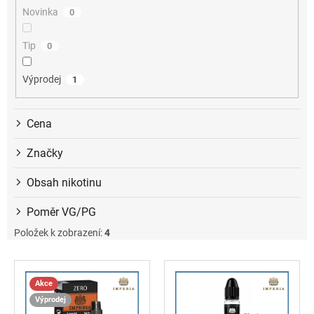
ů
Novinka
0
Tip
0
Výprodej
1
Cena
Značky
Obsah nikotinu
Poměr VG/PG
Položek k zobrazení:
4
V
ý
Akce
p
Výprodej
i