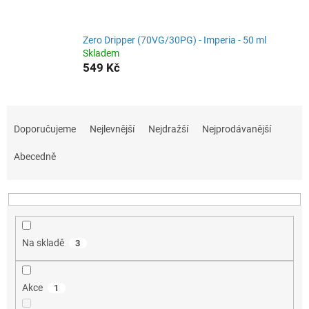
Zero Dripper (70VG/30PG) - Imperia - 50 ml
Skladem
549 Kč
Ř
a
Doporučujeme
Nejlevnější
Nejdražší
Nejprodávanější
z
e
Abecedně
n
í
p
r
o
Na skladě
3
d
u
k
Akce
1
t