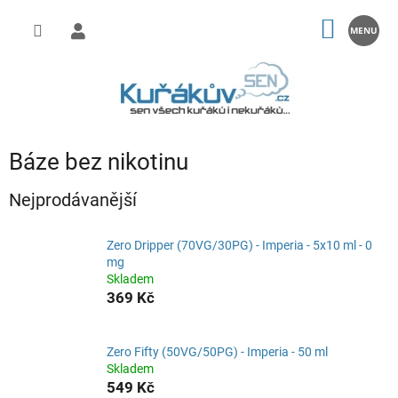
Přejít
na
NÁKUP
obsah
KOŠÍK
Báze bez nikotinu
Nejprodávanější
Zero Dripper (70VG/30PG) - Imperia - 5x10 ml - 0
mg
Skladem
369 Kč
Zero Fifty (50VG/50PG) - Imperia - 50 ml
Skladem
549 Kč