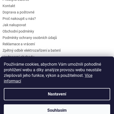
Kontakt
Doprava a poštovné
Proč nakoupit u nás?
Jak nakupovat
Obchodní podmínky
Podmínky ochrany osobních údajů
Reklamace a vrácení
Zpětný odběr elektrozařízení a baterií
Hodnocení obchodu
Dárkové poukazy
Používáme cookies, abychom Vám umožnili pohodlné
prohlížení webu a díky analýze provozu webu neustále
Blog
zlepšovali jeho funkce, výkon a použitelnost.
Více
informací
Vytvořil Shoptet
Nastavení
Copyright 2026
KurakuvSEN.cz
. Všechna práva vyhrazena.
Souhlasím
Upravit nastavení cookies