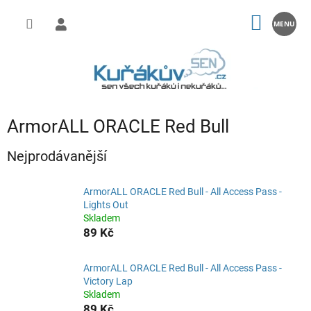
Přejít
na
NÁKUP
obsah
KOŠÍK
ArmorALL ORACLE Red Bull
Nejprodávanější
ArmorALL ORACLE Red Bull - All Access Pass -
Lights Out
Skladem
89 Kč
ArmorALL ORACLE Red Bull - All Access Pass -
Victory Lap
Skladem
89 Kč