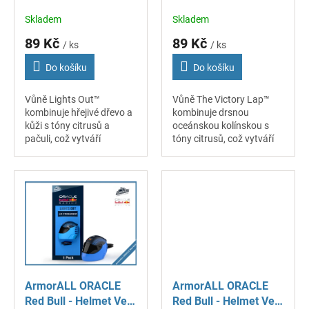
Pass - Lights Out
Pass - Victory Lap
k
Skladem
Skladem
t
ů
89 Kč
89 Kč
/ ks
/ ks
Do košíku
Do košíku
Vůně Lights Out™
Vůně The Victory Lap™
kombinuje hřejivé dřevo a
kombinuje drsnou
kůži s tóny citrusů a
oceánskou kolínskou s
pačuli, což vytváří
tóny citrusů, což vytváří
bohatou a dynamickou
bohatou a dynamickou
vůni do auta. Nejen že
vůni do auta. Nejen že
vůně dokonale provoní
vůně dokonale provoní
interiér vozu, ale navíc...
interiér vozu, ale navíc...
ArmorALL ORACLE
ArmorALL ORACLE
Red Bull - Helmet Vent
Red Bull - Helmet Vent