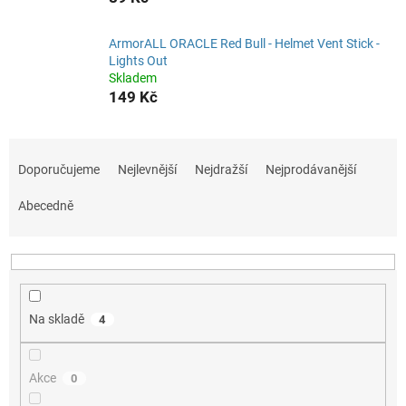
ArmorALL ORACLE Red Bull - Helmet Vent Stick -
Lights Out
Skladem
149 Kč
Ř
a
Doporučujeme
Nejlevnější
Nejdražší
Nejprodávanější
z
e
Abecedně
n
í
p
r
o
Na skladě
4
d
u
k
Akce
0
t