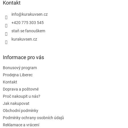
r
a
Kontakt
v
t
k
í
info
@
kurakuvsen.cz
y
+420 775 303 545
v
ý
staň se fanouškem
p
i
kurakuvsen.cz
s
u
Informace pro vás
Bonusový program
Prodejna Liberec
Kontakt
Doprava a poštovné
Proč nakoupit u nás?
Jak nakupovat
Obchodní podmínky
Podmínky ochrany osobních údajů
Reklamace a vrácení