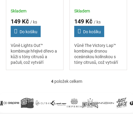
Stick - Lights Out
Stick - Victory Lap
Skladem
Skladem
149 Kč
149 Kč
/ ks
/ ks
Do košíku
Do košíku
Vůně Lights Out™
Vůně The Victory Lap™
kombinuje hřejivé dřevo a
kombinuje drsnou
kůži s tóny citrusů a
oceánskou kolínskou s
pačuli, což vytváří
tóny citrusů, což vytváří
bohatou a dynamickou
bohatou a dynamickou
vůni do auta. Nejen že
vůni do auta. Nejen že
vůně dokonale provoní
vůně dokonale provoní
4
položek celkem
O
interiér vozu, ale navíc...
interiér vozu, ale navíc...
v
l
á
d
a
Z
c
á
í
p
p