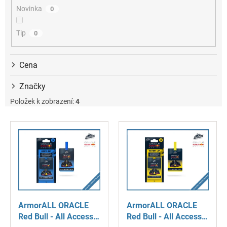
ů
Novinka
0
Tip
0
Cena
Značky
Položek k zobrazení:
4
V
ý
p
i
s
p
r
o
ArmorALL ORACLE
ArmorALL ORACLE
d
Red Bull - All Access
Red Bull - All Access
u