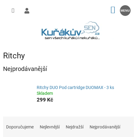
Přejít
na
NÁKUP
obsah
KOŠÍK
Ritchy
Nejprodávanější
Ritchy DUO Pod cartridge DUOMAX - 3 ks
Skladem
299 Kč
Ř
a
Doporučujeme
Nejlevnější
Nejdražší
Nejprodávanější
z