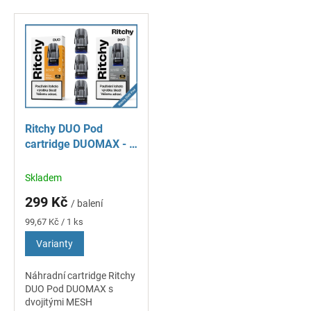
V
ý
p
i
s
p
r
o
Ritchy DUO Pod
d
cartridge DUOMAX - 3
u
ks
k
Skladem
t
ů
299 Kč
/ balení
Měrná
99,67 Kč / 1 ks
cena:
Varianty
Náhradní cartridge Ritchy
DUO Pod DUOMAX s
dvojitými MESH