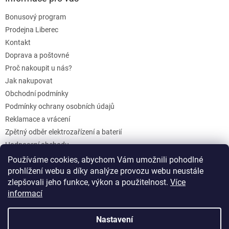
Bonusový program
Prodejna Liberec
Kontakt
Doprava a poštovné
Proč nakoupit u nás?
Jak nakupovat
Obchodní podmínky
Podmínky ochrany osobních údajů
Reklamace a vrácení
Zpětný odběr elektrozařízení a baterií
Hodnocení obchodu
Dárkové poukazy
Používáme cookies, abychom Vám umožnili pohodlné
prohlížení webu a díky analýze provozu webu neustále
Blog
zlepšovali jeho funkce, výkon a použitelnost.
Více
informací
Vytvořil Shoptet
Nastavení