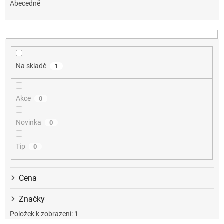
e
Abecedně
n
í
p
r
o
Na skladě
1
d
u
k
Akce
0
t
ů
Novinka
0
Tip
0
Cena
Značky
Položek k zobrazení:
1