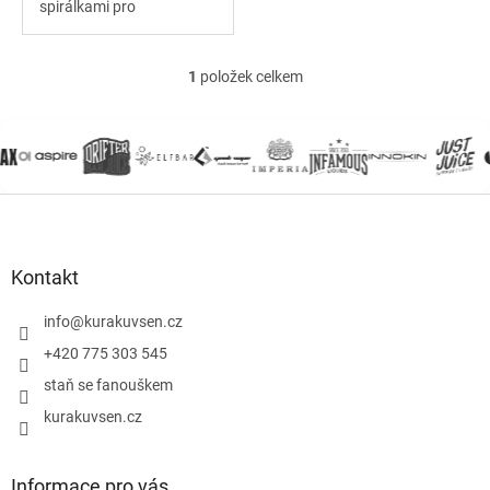
spirálkami pro
intenzivnější chuť.
Nanoúprava proti
protékání a bočním
1
položek celkem
O
plněním.
v
l
á
d
a
Z
c
á
í
p
p
r
a
Kontakt
v
t
k
í
info
@
kurakuvsen.cz
y
+420 775 303 545
v
ý
staň se fanouškem
p
i
kurakuvsen.cz
s
u
Informace pro vás