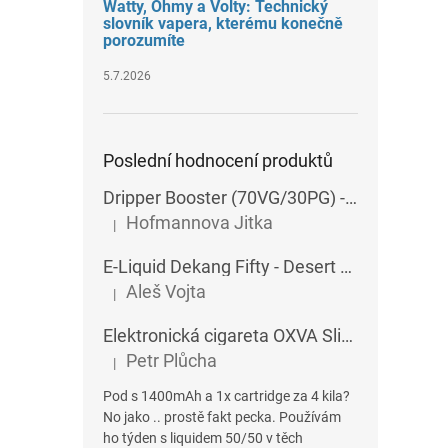
Watty, Ohmy a Volty: Technický
slovník vapera, kterému konečně
porozumíte
5.7.2026
Poslední hodnocení produktů
Dripper Booster (70VG/30PG) - Imperia - 5x10 ml - 15 mg
Hofmannova Jitka
|
Hodnocení produktu je 5 z 5 hvězdiček.
E-Liquid Dekang Fifty - Desert Ship - 10 ml
Aleš Vojta
|
Hodnocení produktu je 5 z 5 hvězdiček.
Elektronická cigareta OXVA SlimStick X POD 1400 mAh
Petr Plůcha
|
Hodnocení produktu je 5 z 5 hvězdiček.
Pod s 1400mAh a 1x cartridge za 4 kila?
No jako .. prostě fakt pecka. Používám
ho týden s liquidem 50/50 v těch