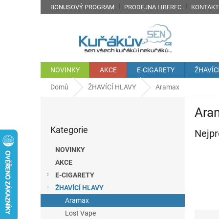
Přejít
BONUSOVÝ PROGRAM
PRODEJNA LIBEREC
KONTAKT
na
obsah
NOVINKY
AKCE
E-CIGARETY
ŽHAVÍC
Domů
ŽHAVÍCÍ HLAVY
Aramax
P
Ara
o
Přeskočit
s
Kategorie
kategorie
Nejpr
t
r
NOVINKY
a
AKCE
n
E-CIGARETY
n
í
ŽHAVÍCÍ HLAVY
p
Aramax
a
Ř
Lost Vape