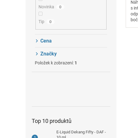
Náh
5
Novinka
0
s i
hvě
odp
boč
Tip
0
vap
Cena
Značky
Položek k zobrazení:
1
Top 10 produktů
E-Liquid Dekang Fifty - DAF -
10 ml