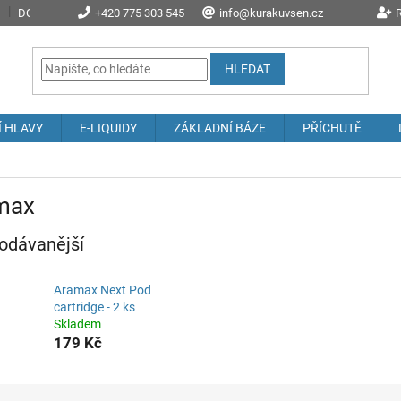
DOPRAVA A POŠTOVNÉ
+420 775 303 545
PROČ NAKOUPIT U NÁS?
info@kurakuvsen.cz
JAK NAKUPOVAT
R
HLEDAT
Í HLAVY
E-LIQUIDY
ZÁKLADNÍ BÁZE
PŘÍCHUTĚ
max
odávanější
Aramax Next Pod
cartridge - 2 ks
Skladem
179 Kč