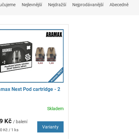
učujeme
Nejlevnější
Nejdražší
Nejprodávanější
Abecedně
max Next Pod cartridge - 2
Skladem
měrné
nocení
9 Kč
duktu
/ balení
Varianty
ná
0 Kč / 1 ks
: