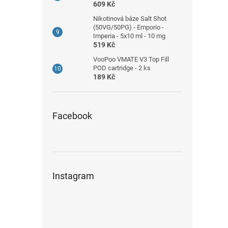
609 Kč
Nikotinová báze Salt Shot
(50VG/50PG) - Emporio -
Imperia - 5x10 ml - 10 mg
519 Kč
VooPoo VMATE V3 Top Fill
POD cartridge - 2 ks
189 Kč
Facebook
Instagram