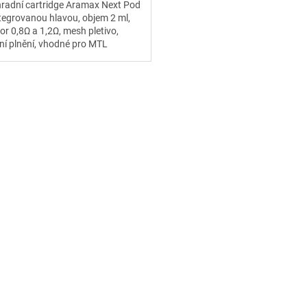
radní cartridge Aramax Next Pod
ntegrovanou hlavou, objem 2 ml,
zdiček.
or 0,8Ω a 1,2Ω, mesh pletivo,
ní plnění, vhodné pro MTL
ing.
O
v
l
á
d
a
c
í
p
r
v
k
y
v
ý
p
i