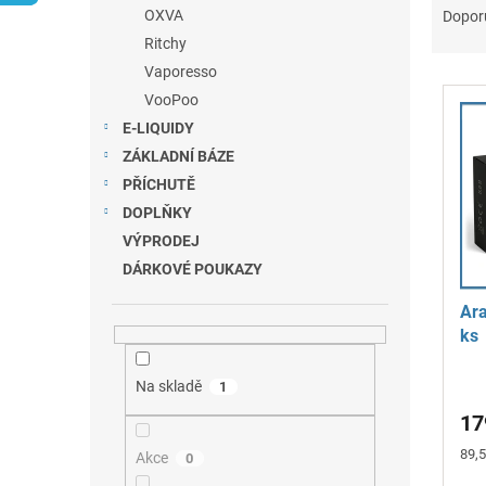
n
a
OXVA
Dopor
e
z
Ritchy
l
e
Vaporesso
V
n
VooPoo
ý
í
E-LIQUIDY
p
p
i
r
ZÁKLADNÍ BÁZE
s
o
PŘÍCHUTĚ
p
d
DOPLŇKY
r
u
VÝPRODEJ
o
k
DÁRKOVÉ POUKAZY
d
t
u
ů
Ara
k
ks
t
ů
Prů
Na skladě
1
hod
17
pro
je
Měr
89,5
Akce
0
5,0
cena
z