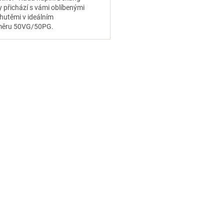
ty přichází s vámi oblíbenými
chutěmi v ideálním
ěru 50VG/50PG.
O
v
l
á
d
a
c
í
p
r
v
k
y
v
ý
p
i
s