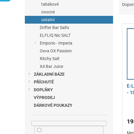
n
a
tabákové
Dopor
e
z
ovocné
l
e
ostatní
V
n
Drifter Bar Salts
ý
í
ELFLIQ Nic SALT
p
p
i
r
Emporio - Imperia
s
o
Oxva OX Passion
p
d
Ritchy Salt
r
u
X4 Bar Juice
o
k
ZÁKLADNÍ BÁZE
d
t
u
ů
PŘÍCHUTĚ
E-L
k
DOPLŇKY
- 1
t
VÝPRODEJ
ů
DÁRKOVÉ POUKAZY
19
Men