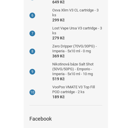
649 Kč
Oxva Xlim V3 CL cartridge - 3
ks
299 Kč
Lost Vape Ursa V3 cartridge - 3
ks
279 Kč
Zero Dripper (70VG/30PG) -
Imperia - 5x10 ml - 0 mg
369 Kč
Nikotinová báze Salt Shot
(50VG/50PG) - Emporio -
Imperia - 5x10 ml - 10 mg
519 Kč
VooPoo VMATE V3 Top Fill
POD cartridge - 2 ks
189 Kč
Facebook