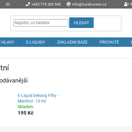
DOPRAVA A POŠTOVNÉ
+420 775 303 545
PROČ NAKOUPIT U NÁS?
info@kurakuvsen.cz
JAK NAKUPOVAT
R
HLEDAT
Í HLAVY
E-LIQUIDY
ZÁKLADNÍ BÁZE
PŘÍCHUTĚ
tní
odávanější
E-Liquid Dekang Fifty -
Menthol - 10 ml
Skladem
195 Kč