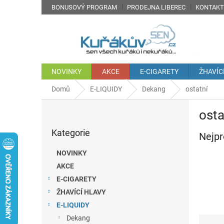
Přejít
BONUSOVÝ PROGRAM
PRODEJNA LIBEREC
KONTAKT
na
obsah
NOVINKY
AKCE
E-CIGARETY
ŽHAVÍC
Domů
E-LIQUIDY
Dekang
ostatní
P
osta
o
Přeskočit
s
Kategorie
kategorie
Nejpr
t
r
NOVINKY
a
AKCE
n
E-CIGARETY
n
í
ŽHAVÍCÍ HLAVY
p
E-LIQUIDY
a
Ř
Dekang