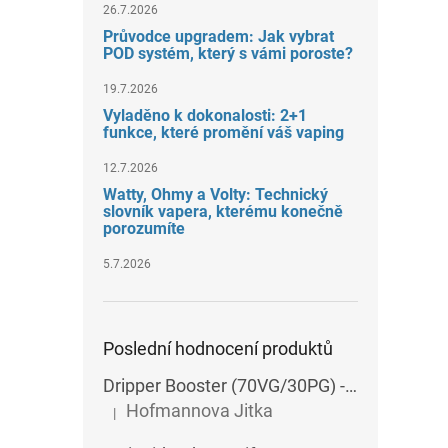
26.7.2026
Průvodce upgradem: Jak vybrat
POD systém, který s vámi poroste?
19.7.2026
Vyladěno k dokonalosti: 2+1
funkce, které promění váš vaping
12.7.2026
Watty, Ohmy a Volty: Technický
slovník vapera, kterému konečně
porozumíte
5.7.2026
Poslední hodnocení produktů
Dripper Booster (70VG/30PG) - Imperia - 5x10 ml - 15 mg
Hofmannova Jitka
|
Hodnocení produktu je 5 z 5 hvězdiček.