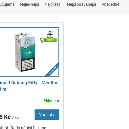
učujeme
Nejlevnější
Nejdražší
Nejprodávanější
Abecedně
iquid Dekang Fifty - Menthol
0 ml
Skladem
Varianty
5 Kč
/ ks
thol - Řada náplní Dekang