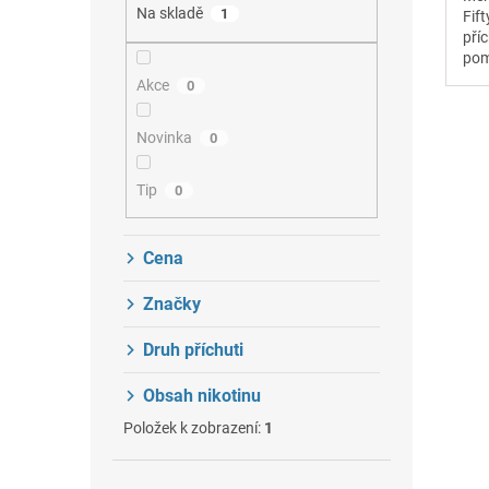
Na skladě
1
Fif
pří
pom
Akce
0
Novinka
0
Tip
0
Cena
Značky
Druh příchuti
Obsah nikotinu
Položek k zobrazení:
1