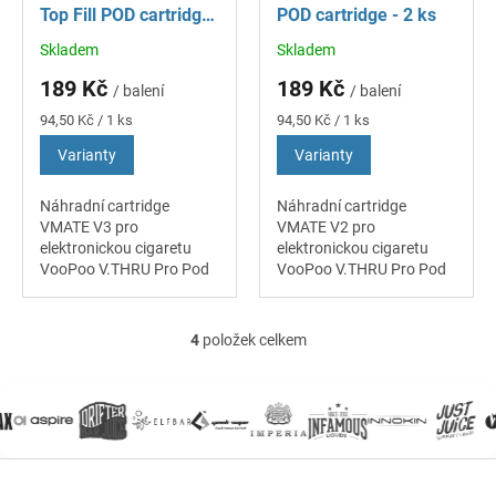
Top Fill POD cartridge
POD cartridge - 2 ks
- 2 ks
Skladem
Skladem
Průměrné
Průměrné
hodnocení
hodnocení
189 Kč
189 Kč
/ balení
/ balení
produktu
produktu
je
je
Měrná
Měrná
94,50 Kč / 1 ks
94,50 Kč / 1 ks
5,0
4,9
cena:
cena:
Varianty
Varianty
z
z
5
5
hvězdiček.
hvězdiček.
Náhradní cartridge
Náhradní cartridge
VMATE V3 pro
VMATE V2 pro
elektronickou cigaretu
elektronickou cigaretu
VooPoo V.THRU Pro Pod
VooPoo V.THRU Pro Pod
Kit a VooPoo VMATE
Kit a VooPoo VMATE
disponuje základním
disponuje základním
objemem 2 ml. Cartidge
objemem 2 ml. Cartidge
4
položek celkem
O
dodává jemnou chuť páry
dodává jemnou chuť páry
v
a výborně...
a výborně...
l
á
d
a
Z
c
á