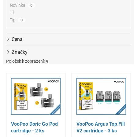
ů
Novinka
0
Tip
0
Cena
Značky
Položek k zobrazení:
4
V
ý
p
i
s
p
r
o
VooPoo Doric Go Pod
VooPoo Argus Top Fill
d
cartridge - 2 ks
V2 cartridge - 3 ks
u