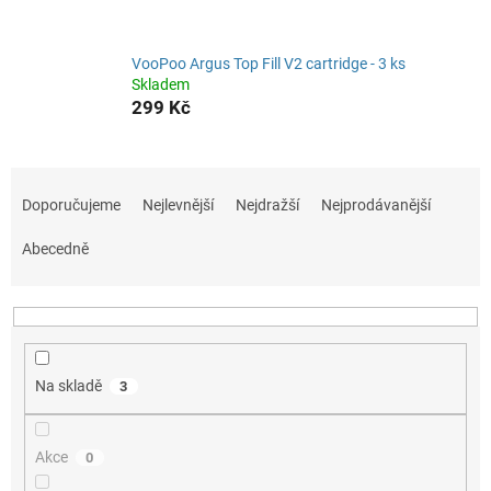
VooPoo Argus Top Fill V2 cartridge - 3 ks
Skladem
299 Kč
Ř
a
Doporučujeme
Nejlevnější
Nejdražší
Nejprodávanější
z
e
Abecedně
n
í
p
r
o
Na skladě
3
d
u
k
Akce
0
t