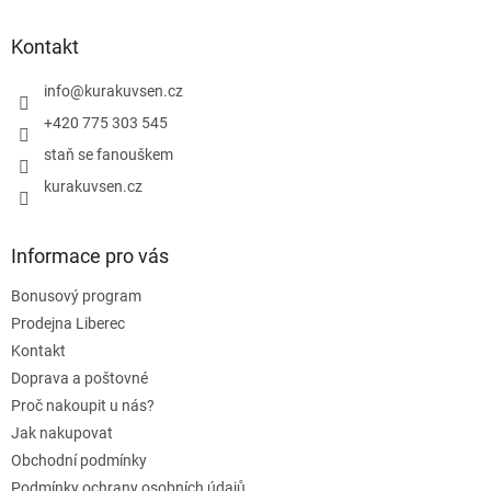
í
p
p
r
a
Kontakt
v
t
k
í
info
@
kurakuvsen.cz
y
+420 775 303 545
v
ý
staň se fanouškem
p
i
kurakuvsen.cz
s
u
Informace pro vás
Bonusový program
Prodejna Liberec
Kontakt
Doprava a poštovné
Proč nakoupit u nás?
Jak nakupovat
Obchodní podmínky
Podmínky ochrany osobních údajů