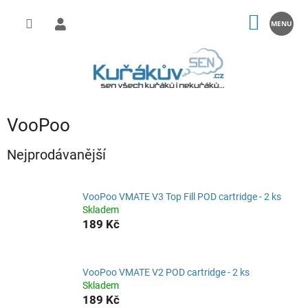
Přejít
na
NÁKUP
obsah
KOŠÍK
VooPoo
Nejprodávanější
VooPoo VMATE V3 Top Fill POD cartridge - 2 ks
Skladem
189 Kč
VooPoo VMATE V2 POD cartridge - 2 ks
Skladem
189 Kč