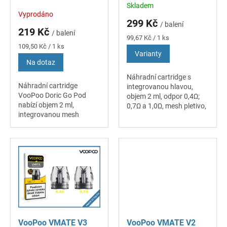
k
Skladem
Průměrné
Vyprodáno
t
hodnocení
299 Kč
/ balení
ů
produktu
219 Kč
/ balení
je
Měrná
99,67 Kč / 1 ks
5,0
Měrná
cena:
109,50 Kč / 1 ks
Varianty
cena:
z
Na dotaz
5
hvězdiček.
Náhradní cartridge s
Náhradní cartridge
integrovanou hlavou,
VooPoo Doric Go Pod
objem 2 ml, odpor 0,4Ω;
nabízí objem 2 ml,
0,7Ω a 1,0Ω, mesh pletivo,
integrovanou mesh
boční plnění, vhodné pro
žhavicí hlavu, technologii
MTL a RDL vaping, 3 ks v
iCOSM Code 2.0 a horní
balení.
airflow pro čistou chuť,
delší životnost a
omezení...
VooPoo VMATE V3
VooPoo VMATE V2