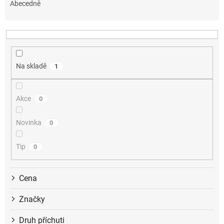
e
Abecedně
n
í
p
r
o
Na skladě
1
d
u
k
Akce
0
t
ů
Novinka
0
Tip
0
Cena
Značky
Druh příchuti