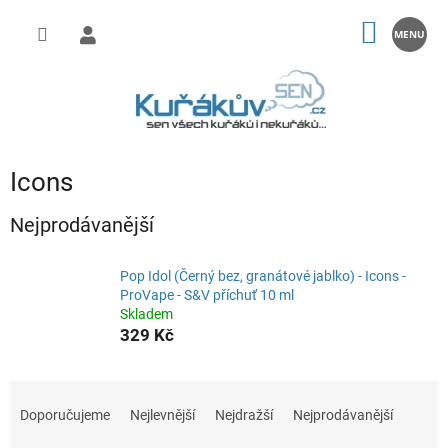
Přejít
na
NÁKUP
obsah
KOŠÍK
Icons
Nejprodávanější
Pop Idol (Černý bez, granátové jablko) - Icons -
ProVape - S&V příchuť 10 ml
Skladem
329 Kč
Ř
a
Doporučujeme
Nejlevnější
Nejdražší
Nejprodávanější
z