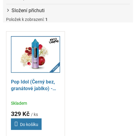
Složení příchuti
Položek k zobrazení:
1
V
ý
p
i
s
p
r
o
Pop Idol (Černý bez,
d
granátové jablko) -
u
Icons - ProVape - S&V
k
příchuť 10 ml
Skladem
t
ů
329 Kč
/ ks
Do košíku