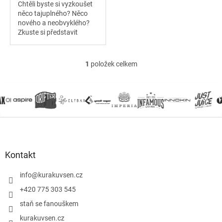
Chtěli byste si vyzkoušet
něco tajuplného? Něco
nového a neobvyklého?
Zkuste si představit
příjemně sladký, ale
zároveň lehce nakyslý
černý bez, který se mísí s
1
položek celkem
O
okouzlujícím...
v
l
á
d
a
Z
c
á
í
p
p
r
a
Kontakt
v
t
k
í
info
@
kurakuvsen.cz
y
+420 775 303 545
v
ý
staň se fanouškem
p
i
kurakuvsen.cz