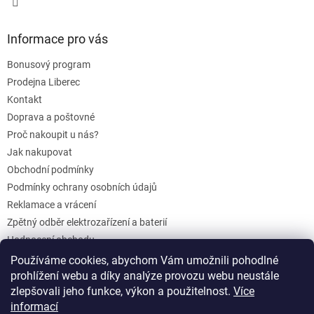
s
u
Informace pro vás
Bonusový program
Prodejna Liberec
Kontakt
Doprava a poštovné
Proč nakoupit u nás?
Jak nakupovat
Obchodní podmínky
Podmínky ochrany osobních údajů
Reklamace a vrácení
Zpětný odběr elektrozařízení a baterií
Hodnocení obchodu
Dárkové poukazy
Používáme cookies, abychom Vám umožnili pohodlné
prohlížení webu a díky analýze provozu webu neustále
Blog
zlepšovali jeho funkce, výkon a použitelnost.
Více
informací