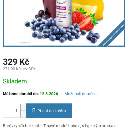
329 Kč
271,90 Kč bez DPH
Měrná
Skladem
cena:
Můžeme doručit do:
12.8.2026
Možnosti doručení
Přidat do košíku
Borůvky všichni znáte. Tmavě modré bobule, s typickým aroma a