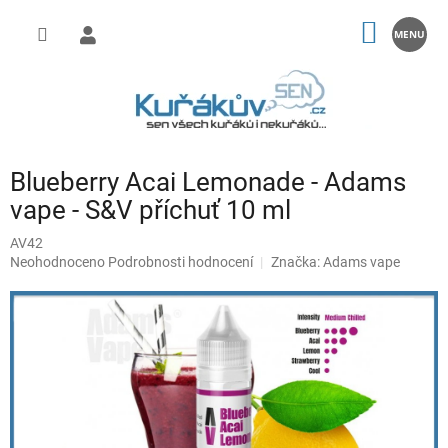
Přejít
na
NÁKUP
obsah
KOŠÍK
Blueberry Acai Lemonade - Adams
vape - S&V příchuť 10 ml
AV42
Průměrné
Neohodnoceno
Podrobnosti hodnocení
Značka:
Adams vape
hodnocení
produktu
je
0,0
z
5
hvězdiček.