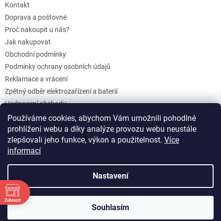
Kontakt
Doprava a poštovné
Proč nakoupit u nás?
Jak nakupovat
Obchodní podmínky
Podmínky ochrany osobních údajů
Reklamace a vrácení
Zpětný odběr elektrozařízení a baterií
Hodnocení obchodu
Dárkové poukazy
Používáme cookies, abychom Vám umožnili pohodlné
Blog
prohlížení webu a díky analýze provozu webu neustále
zlepšovali jeho funkce, výkon a použitelnost.
Více
informací
Vytvořil Shoptet
Nastavení
Copyright 2026
KurakuvSEN.cz
. Všechna práva vyhrazena.
Zobrazit
Souhlasím
Upravit nastavení cookies