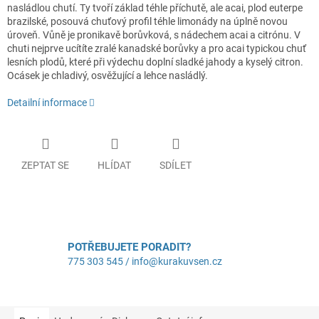
nasládlou chutí. Ty tvoří základ téhle příchutě, ale acai, plod euterpe
brazilské, posouvá chuťový profil téhle limonády na úplně novou
úroveň. Vůně je pronikavě borůvková, s nádechem acai a citrónu. V
chuti nejprve ucítíte zralé kanadské borůvky a pro acai typickou chuť
lesních plodů, které při výdechu doplní sladké jahody a kyselý citron.
Ocásek je chladivý, osvěžující a lehce nasládlý.
Detailní informace
ZEPTAT SE
HLÍDAT
SDÍLET
POTŘEBUJETE PORADIT?
775 303 545 / info@kurakuvsen.cz