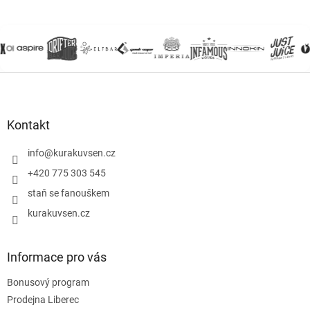
Z
á
p
a
Kontakt
t
í
info
@
kurakuvsen.cz
+420 775 303 545
staň se fanouškem
kurakuvsen.cz
Informace pro vás
Bonusový program
Prodejna Liberec