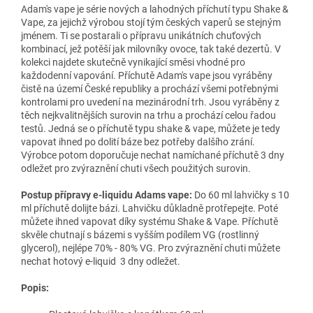
Adam's vape je série nových a lahodných příchutí typu Shake &
Vape, za jejichž výrobou stojí tým českých vaperů se stejným
jménem. Ti se postarali o přípravu unikátních chuťových
kombinací, jež potěší jak milovníky ovoce, tak také dezertů. V
kolekci najdete skutečně vynikající směsi vhodné pro
každodenní vapování. Příchutě Adam's vape jsou vyráběny
čistě na území České republiky a prochází všemi potřebnými
kontrolami pro uvedení na mezinárodní trh. Jsou vyráběny z
těch nejkvalitnějších surovin na trhu a prochází celou řadou
testů. Jedná se o příchutě typu shake & vape, můžete je tedy
vapovat ihned po dolití báze bez potřeby dalšího zrání.
Výrobce potom doporučuje nechat namíchané příchutě 3 dny
odležet pro zvýraznění chuti všech použitých surovin.
Postup přípravy e-liquidu Adams vape:
Do 60 ml lahvičky s 10
ml příchutě dolijte bázi. Lahvičku důkladně protřepejte. Poté
můžete ihned vapovat díky systému Shake & Vape. Příchutě
skvěle chutnají s bázemi s vyšším podílem VG (rostlinný
glycerol), nejlépe 70% - 80% VG. Pro zvýraznění chuti můžete
nechat hotový e-liquid 3 dny odležet.
Popis: