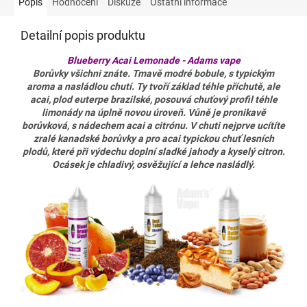
Popis
Hodnocení
Diskuze
Ostatní informace
Detailní popis produktu
Blueberry Acai Lemonade
- Adams vape
Borůvky všichni znáte. Tmavě modré bobule, s typickým
aroma a nasládlou chutí. Ty tvoří základ téhle příchutě, ale
acai, plod euterpe brazilské, posouvá chuťový profil téhle
limonády na úplně novou úroveň. Vůně je pronikavě
borůvková, s nádechem acai a citrónu. V chuti nejprve ucítíte
zralé kanadské borůvky a pro acai typickou chuť lesních
plodů, které při výdechu doplní sladké jahody a kyselý citron.
Ocásek je chladivý, osvěžující a lehce nasládlý.