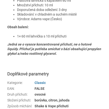
Plastová lahvička s kapátkem 60 ml
Množství příchuti: 10 ml
Doporučená doba odležení: 3 dny
Skladování: v chladném a suchém místě
Výrobce:
Adams vape (Česko)
Obsah balení:
1× 60 ml lahvička s 10 ml příchuti
Jedná se o vysoce koncentrované příchuti, ne o hotové
liquidy. Příchuť je potřeba smíchat s bází obsahující propylen
glykol a/nebo rostlinný glycerol.
Doplňkové parametry
Kategorie
:
Classic
EAN
:
FALSE
Druh příchuti
:
ovocné
Složení příchuti
:
borůvka, citron, jahoda
Způsob míchání
:
Shake & Vape příchuti