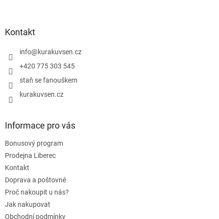
á
á
d
p
a
a
Kontakt
c
t
í
í
info
@
kurakuvsen.cz
p
r
+420 775 303 545
v
staň se fanouškem
k
y
kurakuvsen.cz
v
ý
p
Informace pro vás
i
s
Bonusový program
u
Prodejna Liberec
Kontakt
Doprava a poštovné
Proč nakoupit u nás?
Jak nakupovat
Obchodní podmínky