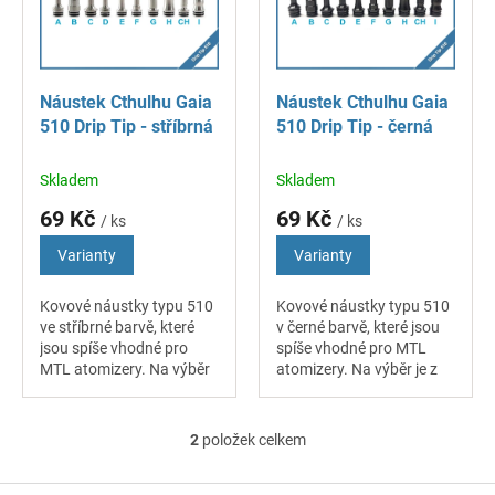
s
u
p
k
r
t
o
ů
Náustek Cthulhu Gaia
Náustek Cthulhu Gaia
d
510 Drip Tip - stříbrná
510 Drip Tip - černá
u
k
Skladem
Skladem
t
ů
69 Kč
69 Kč
/ ks
/ ks
Varianty
Varianty
Kovové náustky typu 510
Kovové náustky typu 510
ve stříbrné barvě, které
v černé barvě, které jsou
jsou spíše vhodné pro
spíše vhodné pro MTL
MTL atomizery. Na výběr
atomizery. Na výběr je z
je z několika tvarů a délek.
několika tvarů a délek.
2
položek celkem
O
v
l
Z