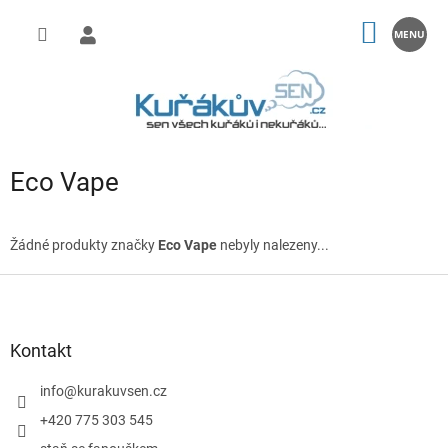
Přejít
na
NÁKUP
obsah
KOŠÍK
Eco Vape
Žádné produkty značky
Eco Vape
nebyly nalezeny...
Z
á
p
a
Kontakt
t
í
info
@
kurakuvsen.cz
+420 775 303 545