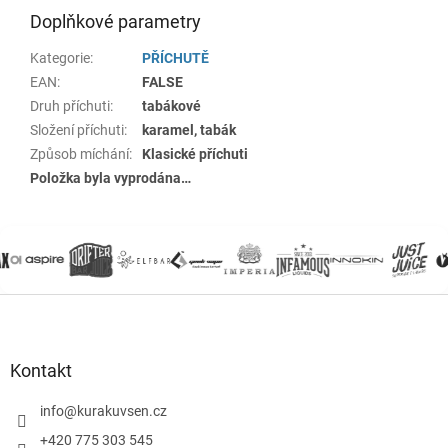
Doplňkové parametry
Kategorie
:
PŘÍCHUTĚ
EAN
:
FALSE
Druh příchuti
:
tabákové
Složení příchuti
:
karamel, tabák
Způsob míchání
:
Klasické příchuti
Položka byla vyprodána…
Z
á
p
a
Kontakt
t
í
info
@
kurakuvsen.cz
+420 775 303 545