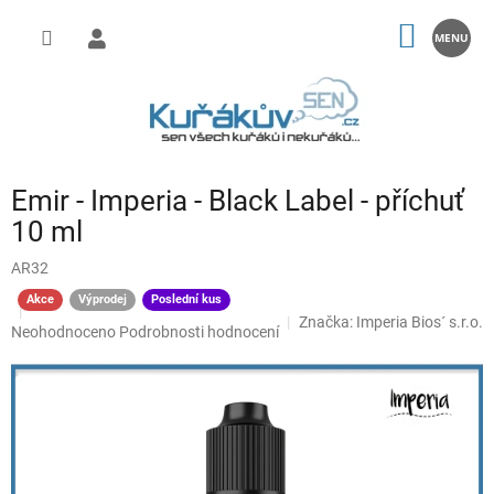
Přejít
na
NÁKUP
obsah
KOŠÍK
Emir - Imperia - Black Label - příchuť
10 ml
AR32
Akce
Výprodej
Poslední kus
Značka:
Imperia Bios´ s.r.o.
Průměrné
Neohodnoceno
Podrobnosti hodnocení
hodnocení
produktu
je
0,0
z
5
hvězdiček.