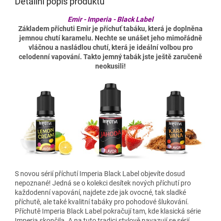
Detailní popis produktu
Emir - Imperia - Black Label
Základem příchuti Emir je příchuť tabáku, která je doplněna
jemnou chutí karamelu. Nechte se unášet jeho mimořádně
vláčnou a nasládlou chutí, která je ideální volbou pro
celodenní vapování. Takto jemný tabák jste ještě zaručeně
neokusili!
S novou sérií příchutí Imperia Black Label objevíte dosud
nepoznané! Jedná se o kolekci desítek nových příchutí pro
každodenní vapování, najdete zde jak ovocné, tak sladké
příchutě, ale také kvalitní tabáky pro pohodové šlukování.
Příchutě Imperia Black Label pokračují tam, kde klasická série
Imperia skončila. A na tuto tradici stylově navazují se sérií