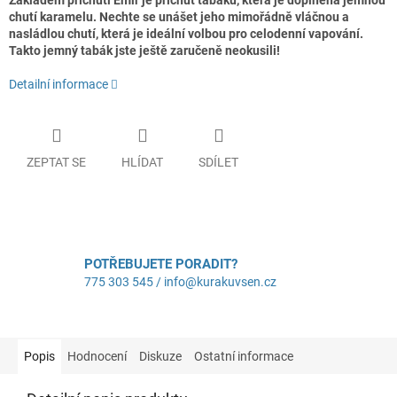
Základem příchuti Emir je příchuť tabáku, která je doplněna jemnou
chutí karamelu. Nechte se unášet jeho mimořádně vláčnou a
nasládlou chutí, která je ideální volbou pro celodenní vapování.
Takto jemný tabák jste ještě zaručeně neokusili!
Detailní informace
ZEPTAT SE
HLÍDAT
SDÍLET
POTŘEBUJETE PORADIT?
775 303 545 / info@kurakuvsen.cz
Popis
Hodnocení
Diskuze
Ostatní informace