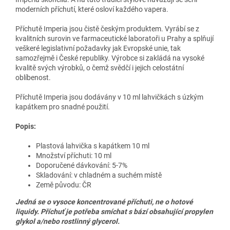
moderních příchutí, které osloví každého vapera.
Příchutě Imperia jsou čistě českým produktem. Vyrábí se z
kvalitních surovin ve farmaceutické laboratoři u Prahy a splňují
veškeré legislativní požadavky jak Evropské unie, tak
samozřejmě i České republiky. Výrobce si zakládá na vysoké
kvalitě svých výrobků, o čemž svědčí i jejich celostátní
oblíbenost.
Příchutě Imperia jsou dodávány v 10 ml lahvičkách s úzkým
kapátkem pro snadné použití.
Popis:
Plastová lahvička s kapátkem 10 ml
Množství příchuti: 10 ml
Doporučené dávkování: 5-7%
Skladování: v chladném a suchém místě
Země původu: ČR
Jedná se o vysoce koncentrované příchuti, ne o hotové
liquidy. Příchuť je potřeba smíchat s bází obsahující propylen
glykol a/nebo rostlinný glycerol.