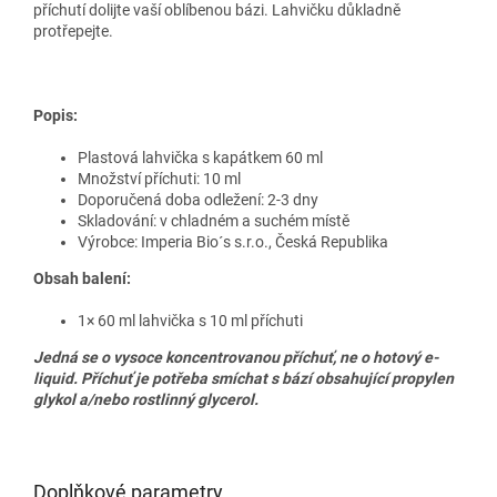
příchutí dolijte vaší oblíbenou bázi. Lahvičku důkladně
protřepejte.
Popis:
Plastová lahvička s kapátkem 60 ml
Množství příchuti: 10 ml
Doporučená doba odležení: 2-3 dny
Skladování: v chladném a suchém místě
Výrobce: Imperia Bio´s s.r.o.,
Česká Republika
Obsah balení:
1× 60 ml lahvička s 10 ml příchuti
Jedná se o vysoce koncentrovanou příchuť, ne o hotový e-
liquid. Příchuť je potřeba smíchat s bází obsahující propylen
glykol a/nebo rostlinný glycerol.
Doplňkové parametry