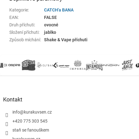
Kategorie
:
CATCH'a BANA
EAN
:
FALSE
Druh příchuti
:
ovocné
Složení příchuti
:
jablko
Způsob míchání
:
Shake & Vape příchuti
Z
á
p
a
Kontakt
t
í
info
@
kurakuvsen.cz
+420 775 303 545
staň se fanouškem
kurakuvsen.cz