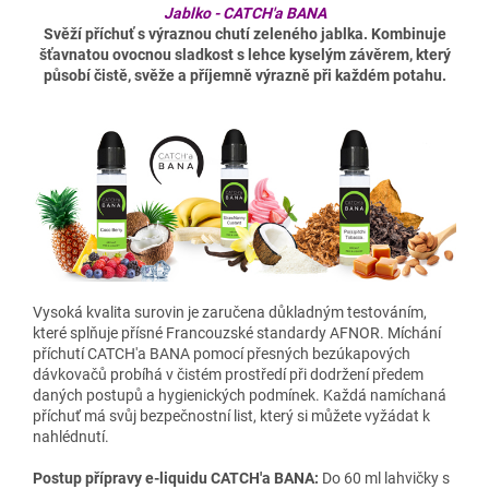
Jablko - CATCH'a BANA
Svěží příchuť s výraznou chutí zeleného jablka. Kombinuje
šťavnatou ovocnou sladkost s lehce kyselým závěrem, který
působí čistě, svěže a příjemně výrazně při každém potahu.
Vysoká kvalita surovin je zaručena důkladným testováním,
které splňuje přísné Francouzské standardy AFNOR. Míchání
příchutí CATCH'a BANA pomocí přesných bezúkapových
dávkovačů probíhá v čistém prostředí při dodržení předem
daných postupů a hygienických podmínek. Každá namíchaná
příchuť má svůj bezpečnostní list, který si můžete vyžádat k
nahlédnutí.
Postup přípravy e-liquidu CATCH'a BANA:
Do 60 ml lahvičky s