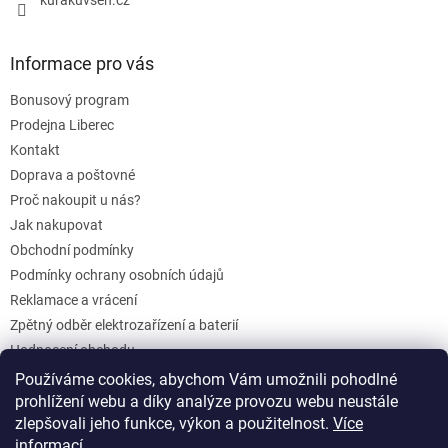
Informace pro vás
Bonusový program
Prodejna Liberec
Kontakt
Doprava a poštovné
Proč nakoupit u nás?
Jak nakupovat
Obchodní podmínky
Podmínky ochrany osobních údajů
Reklamace a vrácení
Zpětný odběr elektrozařízení a baterií
Hodnocení obchodu
Dárkové poukazy
Používáme cookies, abychom Vám umožnili pohodlné
Blog
prohlížení webu a díky analýze provozu webu neustále
zlepšovali jeho funkce, výkon a použitelnost.
Více
informací