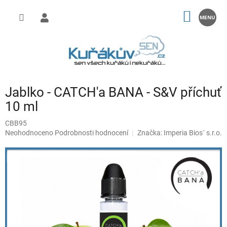
Přejít
na
NÁKUP
obsah
KOŠÍK
Jablko - CATCH'a BANA - S&V příchuť
10 ml
CBB95
Průměrné
Neohodnoceno
Podrobnosti hodnocení
Značka:
Imperia Bios´ s.r.o.
hodnocení
produktu
je
0,0
z
5
hvězdiček.