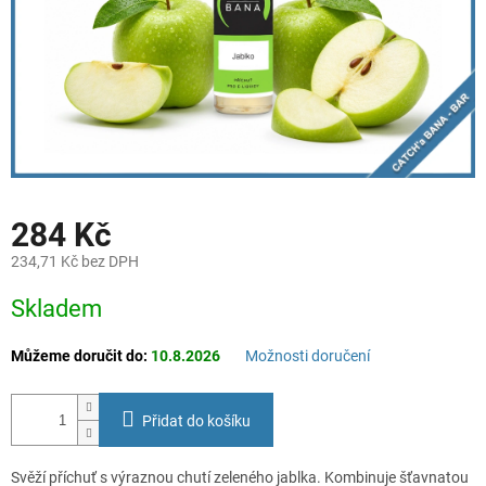
284 Kč
234,71 Kč bez DPH
Měrná
Skladem
cena:
Můžeme doručit do:
10.8.2026
Možnosti doručení
Přidat do košíku
Svěží příchuť s výraznou chutí zeleného jablka. Kombinuje šťavnatou