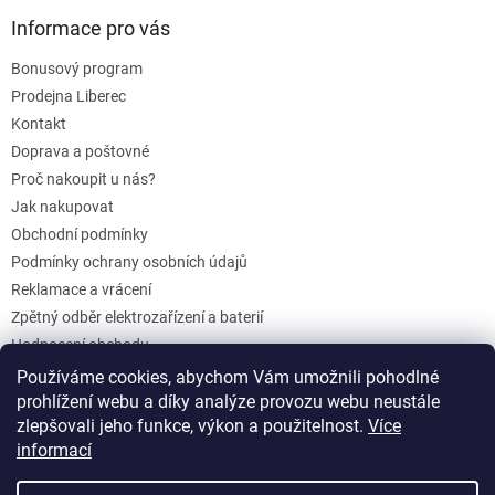
Informace pro vás
Bonusový program
Prodejna Liberec
Kontakt
Doprava a poštovné
Proč nakoupit u nás?
Jak nakupovat
Obchodní podmínky
Podmínky ochrany osobních údajů
Reklamace a vrácení
Zpětný odběr elektrozařízení a baterií
Hodnocení obchodu
Dárkové poukazy
Používáme cookies, abychom Vám umožnili pohodlné
Blog
prohlížení webu a díky analýze provozu webu neustále
zlepšovali jeho funkce, výkon a použitelnost.
Více
informací