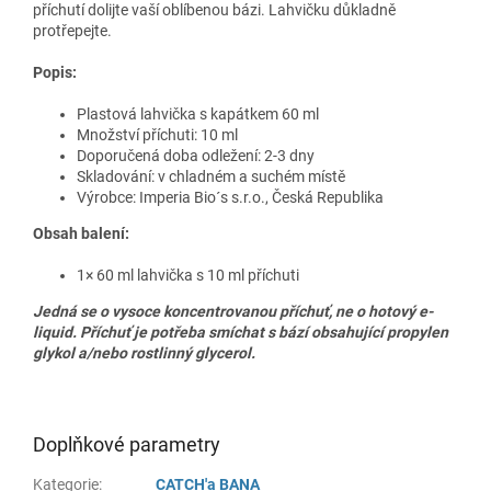
příchutí dolijte vaší oblíbenou bázi. Lahvičku důkladně
protřepejte.
Popis:
Plastová lahvička s kapátkem 60 ml
Množství příchuti: 10 ml
Doporučená doba odležení: 2-3 dny
Skladování: v chladném a suchém místě
Výrobce: Imperia Bio´s s.r.o.,
Česká Republika
Obsah balení:
1× 60 ml lahvička s 10 ml příchuti
Jedná se o vysoce koncentrovanou příchuť, ne o hotový e-
liquid. Příchuť je potřeba smíchat s bází obsahující propylen
glykol a/nebo rostlinný glycerol.
Doplňkové parametry
Kategorie
:
CATCH'a BANA