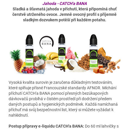
Jahoda - CATCH'a BANA
Sladká a šťavnatá jahoda v příchuti, která připomíná chuť
čerstvě utrženého ovoce. Jemně ovocný profil s příjemně
sladkým dozvukem potěší při každém potahu.
Vysoká kvalita surovin je zaručena důkladným testováním,
které splňuje přísné Francouzské standardy AFNOR. Míchání
příchutí CATCH'a BANA pomocí přesných bezúkapových
dávkovačů probíhá v čistém prostředí při dodržení předem
daných postupů a hygienických podmínek. Každá namíchaná
příchuť má svůj bezpečnostní list, který si můžete vyžádat k
nahlédnutí.
Postup přípravy e-liquidu CATCH'a BANA:
Do 60 ml lahvičky s