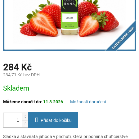
284 Kč
234,71 Kč bez DPH
Měrná
Skladem
cena:
Můžeme doručit do:
11.8.2026
Možnosti doručení
Přidat do košíku
Sladká a šťavnatá jahoda v příchuti, která připomíná chuť čerstvě