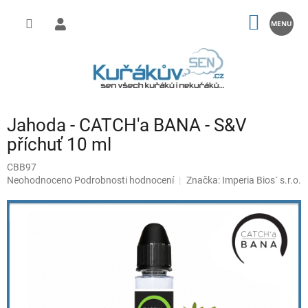
Přejít
na
NÁKUP
obsah
KOŠÍK
Jahoda - CATCH'a BANA - S&V
příchuť 10 ml
CBB97
Průměrné
Neohodnoceno
Podrobnosti hodnocení
Značka:
Imperia Bios´ s.r.o.
hodnocení
produktu
je
0,0
z
5
hvězdiček.