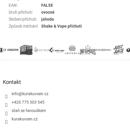
EAN
:
FALSE
Druh příchuti
:
ovocné
Složení příchuti
:
jahoda
Způsob míchání
:
Shake & Vape příchuti
Z
á
p
a
Kontakt
t
í
info
@
kurakuvsen.cz
+420 775 303 545
staň se fanouškem
kurakuvsen.cz