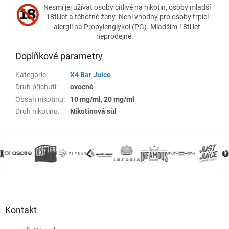
Nesmí jej užívat osoby citlivé na nikotin, osoby mladší
18ti let a těhotné ženy. Není vhodný pro osoby trpící
alergií na Propylenglykol (PG). Mladším 18ti let
neprodejné.
Doplňkové parametry
Kategorie
:
X4 Bar Juice
Druh příchuti
:
ovocné
Obsah nikotinu
:
10 mg/ml, 20 mg/ml
Druh nikotinu
:
Nikotinová sůl
Z
á
p
a
Kontakt
t