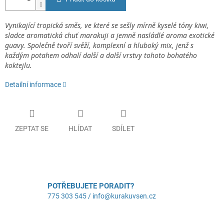
Vynikající tropická směs, ve které se sešly mírně kyselé tóny kiwi,
sladce aromatická chuť marakuji a jemně nasládlé aroma exotické
guavy. Společně tvoří svěží, komplexní a hluboký mix, jenž s
každým potahem odhalí další a další vrstvy tohoto bohatého
koktejlu.
Detailní informace
ZEPTAT SE
HLÍDAT
SDÍLET
POTŘEBUJETE PORADIT?
775 303 545 / info@kurakuvsen.cz