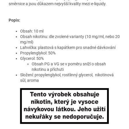
směrnice a jsou důkazem nejvyšší kvality mezi e-liquidy.
Popis:
Obsah: 10 ml
Obsah nikotinu: dle zvolené varianty (10 mg/ml, nebo 20
mg/ml)
Lahvička: plastová s kapátkem pro snadné dávkování
Propylenglykol: 50%
Glycerol: 50%
Obsah PG a VG se v poměru sníží o obsah
nikotinu a příchuti
Složení: propylenglykol, rostlinný glycerol, nikotinová
sůl, aroma