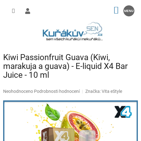
Přejít
na
NÁKUP
obsah
KOŠÍK
Kiwi Passionfruit Guava (Kiwi,
marakuja a guava) - E-liquid X4 Bar
Juice - 10 ml
Průměrné
Neohodnoceno
Podrobnosti hodnocení
Značka:
Vita eStyle
hodnocení
produktu
je
0,0
z
5
hvězdiček.