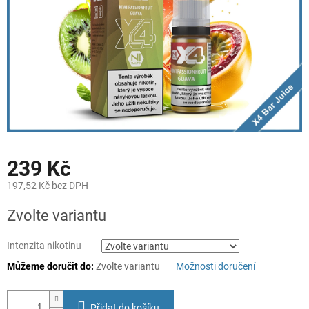
239 Kč
197,52 Kč bez DPH
Měrná
Zvolte variantu
cena:
Intenzita nikotinu
Můžeme doručit do:
Zvolte variantu
Možnosti doručení
Přidat do košíku