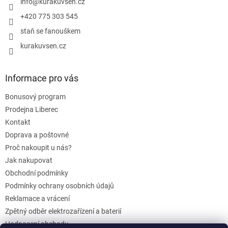
í
info
@
kurakuvsen.cz
+420 775 303 545
staň se fanouškem
kurakuvsen.cz
Informace pro vás
Bonusový program
Prodejna Liberec
Kontakt
Doprava a poštovné
Proč nakoupit u nás?
Jak nakupovat
Obchodní podmínky
Podmínky ochrany osobních údajů
Reklamace a vrácení
Zpětný odběr elektrozařízení a baterií
Hodnocení obchodu