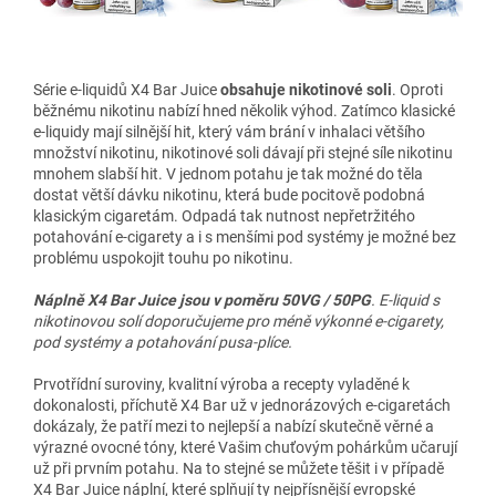
Série e-liquidů X4 Bar Juice
obsahuje nikotinové soli
. Oproti
běžnému nikotinu nabízí hned několik výhod. Zatímco klasické
e-liquidy mají silnější
hit
, který vám brání v inhalaci většího
množství nikotinu, nikotinové soli dávají při stejné síle nikotinu
mnohem slabší
hit
. V jednom potahu je tak možné do těla
dostat větší dávku nikotinu, která bude pocitově podobná
klasickým cigaretám. Odpadá tak nutnost nepřetržitého
potahování e-cigarety a i s menšími pod systémy je možné bez
problému uspokojit touhu po nikotinu.
Náplně X4 Bar Juice jsou v poměru 50VG / 50PG
. E-liquid s
nikotinovou solí doporučujeme pro méně výkonné e-cigarety,
pod systémy a potahování pusa-plíce.
Prvotřídní suroviny, kvalitní výroba a recepty vyladěné k
dokonalosti, příchutě X4 Bar už v jednorázových e-cigaretách
dokázaly, že patří mezi to nejlepší a nabízí skutečně věrné a
výrazné ovocné tóny, které Vašim chuťovým pohárkům učarují
už při prvním potahu. Na to stejné se můžete těšit i v případě
X4 Bar Juice náplní, které splňují ty nejpřísnější evropské