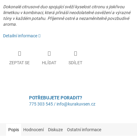
Dokonalé citrusové duo spojující svěží kyselost citronu s jiskřivou
limetkou v kombinaci, která přináší neodolatelné osvěžení a výrazné
tóny v každém potahu. Příjemně ostré a nezaměnitelně povzbudivé
aroma.
Detailní informace
ZEPTAT SE
HLÍDAT
SDÍLET
POTŘEBUJETE PORADIT?
775 303 545 / info@kurakuvsen.cz
Popis
Hodnocení
Diskuze
Ostatní informace