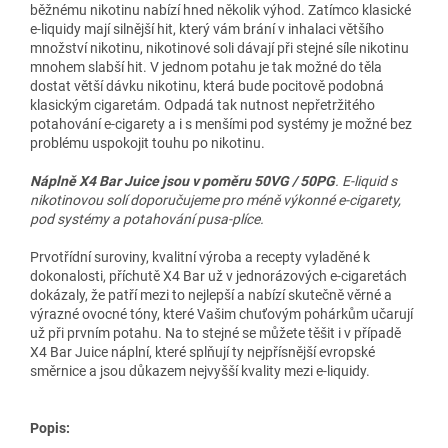
běžnému nikotinu nabízí hned několik výhod. Zatímco klasické
e-liquidy mají silnější
hit
, který vám brání v inhalaci většího
množství nikotinu, nikotinové soli dávají při stejné síle nikotinu
mnohem slabší
hit
. V jednom potahu je tak možné do těla
dostat větší dávku nikotinu, která bude pocitově podobná
klasickým cigaretám. Odpadá tak nutnost nepřetržitého
potahování e-cigarety a i s menšími pod systémy je možné bez
problému uspokojit touhu po nikotinu.
Náplně X4 Bar Juice jsou v poměru 50VG / 50PG
. E-liquid s
nikotinovou solí doporučujeme pro méně výkonné e-cigarety,
pod systémy a potahování pusa-plíce.
Prvotřídní suroviny, kvalitní výroba a recepty vyladěné k
dokonalosti, příchutě X4 Bar už v jednorázových e-cigaretách
dokázaly, že patří mezi to nejlepší a nabízí skutečně věrné a
výrazné ovocné tóny, které Vašim chuťovým pohárkům učarují
už při prvním potahu. Na to stejné se můžete těšit i v případě
X4 Bar Juice náplní, které splňují ty nejpřísnější evropské
směrnice a jsou důkazem nejvyšší kvality mezi e-liquidy.
Popis: