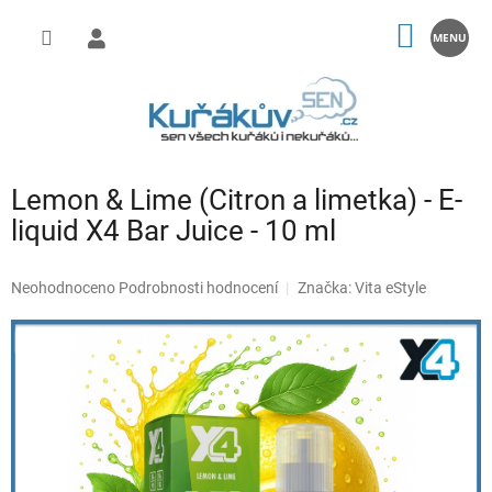
Přejít
na
NÁKUP
obsah
KOŠÍK
Lemon & Lime (Citron a limetka) - E-
liquid X4 Bar Juice - 10 ml
Průměrné
Neohodnoceno
Podrobnosti hodnocení
Značka:
Vita eStyle
hodnocení
produktu
je
0,0
z
5
hvězdiček.