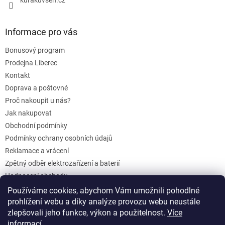
kurakuvsen.cz
Informace pro vás
Bonusový program
Prodejna Liberec
Kontakt
Doprava a poštovné
Proč nakoupit u nás?
Jak nakupovat
Obchodní podmínky
Podmínky ochrany osobních údajů
Reklamace a vrácení
Zpětný odběr elektrozařízení a baterií
Hodnocení obchodu
Dárkové poukazy
Používáme cookies, abychom Vám umožnili pohodlné
prohlížení webu a díky analýze provozu webu neustále
Blog
zlepšovali jeho funkce, výkon a použitelnost.
Více
informací