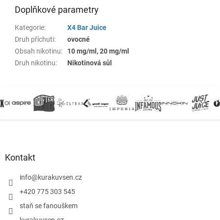
Doplňkové parametry
Kategorie
:
X4 Bar Juice
Druh příchuti
:
ovocné
Obsah nikotinu
:
10 mg/ml, 20 mg/ml
Druh nikotinu
:
Nikotinová sůl
Z
á
p
a
Kontakt
t
í
info
@
kurakuvsen.cz
+420 775 303 545
staň se fanouškem