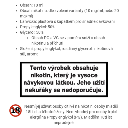
Obsah: 10 ml
Obsah nikotinu: dle zvolené varianty (10 mg/ml, nebo 20
mg/ml)
Lahvička: plastová s kapátkem pro snadné dávkování
Propylenglykol: 50%
Glycerol: 50%
Obsah PG a VG se v poměru sníží o obsah
nikotinu a příchuti
Složení: propylenglykol, rostlinný glycerol, nikotinová
sůl, aroma
Nesmí jej užívat osoby citlivé na nikotin, osoby mladší
18ti let a těhotné ženy. Není vhodný pro osoby trpící
alergií na Propylenglykol (PG). Mladším 18ti let
neprodejné.