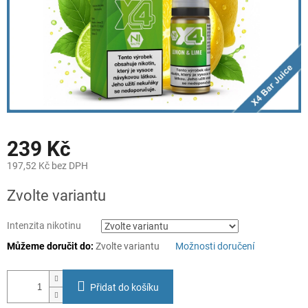
239 Kč
197,52 Kč bez DPH
Měrná
Zvolte variantu
cena:
Intenzita nikotinu
Můžeme doručit do:
Zvolte variantu
Možnosti doručení
Přidat do košíku