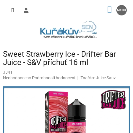
Přejít
na
NÁKUP
obsah
KOŠÍK
Sweet Strawberry Ice - Drifter Bar
Juice - S&V příchuť 16 ml
JJ41
Průměrné
Neohodnoceno
Podrobnosti hodnocení
Značka:
Juice Sauz
hodnocení
produktu
je
0,0
z
5
hvězdiček.