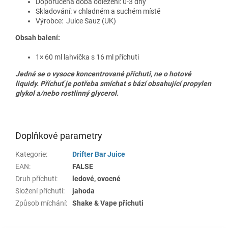
Doporučená doba odležení: 0-3 dny
Skladování: v chladném a suchém místě
Výrobce:
Juice Sauz
(UK)
Obsah balení:
1× 60 ml lahvička s 16 ml příchuti
Jedná se o vysoce koncentrované příchuti, ne o hotové
liquidy. Příchuť je potřeba smíchat s bází obsahující propylen
glykol a/nebo rostlinný glycerol.
Doplňkové parametry
Kategorie
:
Drifter Bar Juice
EAN
:
FALSE
Druh příchuti
:
ledové, ovocné
Složení příchuti
:
jahoda
Způsob míchání
:
Shake & Vape příchuti