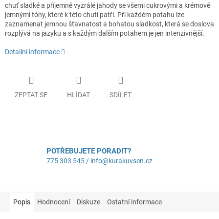
chuť sladké a příjemně vyzrálé jahody se všemi cukrovými a krémově
jemnými tóny, které k této chuti patří. Při každém potahu lze
zaznamenat jemnou šťavnatost a bohatou sladkost, která se doslova
rozplývá na jazyku a s každým dalším potahem je jen intenzivnější.
Detailní informace
ZEPTAT SE
HLÍDAT
SDÍLET
POTŘEBUJETE PORADIT?
775 303 545 / info@kurakuvsen.cz
Popis
Hodnocení
Diskuze
Ostatní informace