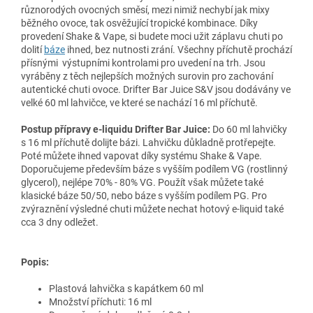
různorodých ovocných směsí, mezi nimiž nechybí jak mixy
běžného ovoce, tak osvěžující tropické kombinace. Díky
provedení Shake & Vape, si budete moci užit záplavu chuti po
dolití
báze
ihned, bez nutnosti zrání. Všechny příchutě prochází
přísnými výstupními kontrolami pro uvedení na trh. Jsou
vyráběny z těch nejlepších možných surovin pro zachování
autentické chuti ovoce. Drifter Bar Juice S&V jsou dodávány ve
velké 60 ml lahvičce, ve které se nachází 16 ml příchutě.
Postup přípravy e-liquidu Drifter Bar Juice:
Do 60 ml lahvičky
s 16 ml příchutě dolijte bázi. Lahvičku důkladně protřepejte.
Poté můžete ihned vapovat díky systému Shake & Vape.
Doporučujeme především báze s vyšším podílem VG (rostlinný
glycerol), nejlépe 70% - 80% VG. Použít však můžete také
klasické báze 50/50, nebo báze s vyšším podílem PG. Pro
zvýraznění výsledné chuti můžete nechat hotový e-liquid také
cca 3 dny odležet.
Popis:
Plastová lahvička s kapátkem 60 ml
Množství příchuti: 16 ml