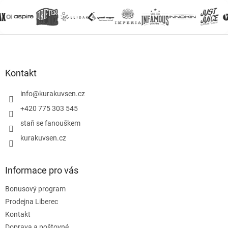
Z
á
p
a
Kontakt
t
í
info
@
kurakuvsen.cz
+420 775 303 545
staň se fanouškem
kurakuvsen.cz
Informace pro vás
Bonusový program
Prodejna Liberec
Kontakt
Doprava a poštovné