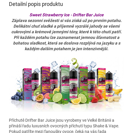
Detailní popis produktu
Sweet Strawberry Ice - Drifter Bar Juice
Záplava sezonní svěžesti si vás získá už po prvním potahu.
Delikátní chuť sladké a příjemně vyzrálé jahody se všemi
cukrovými a krémově jemnými tóny, které k této chuti patří.
Při každém potahu lze zaznamenat jemnou šťavnatost a
bohatou sladkost, která se doslova rozplývá na jazyku a s
každým dalším potahem je jen intenzivnější.
Příchutě Drifter Bar Juice jsou vyrobeny ve Velké Británii a
přináší řadu luxusních ovocných příchutí typu Shake & Vape.
Pokud patříte mezi fanoušky ovoce, čeká na vás řada