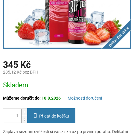
345 Kč
285,12 Kč bez DPH
Měrná
Skladem
cena:
Můžeme doručit do:
10.8.2026
Možnosti doručení
Přidat do košíku
Záplava sezonní svěžesti si vás získá už po prvním potahu. Delikátní