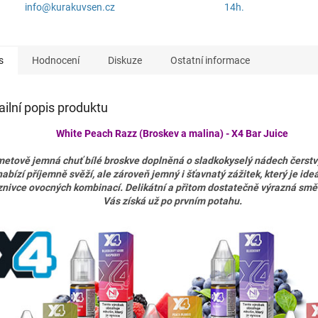
info@kurakuvsen.cz
14h.
s
Hodnocení
Diskuze
Ostatní informace
ailní popis produktu
White Peach Razz (Broskev a malina) - X4 Bar Juice
etově jemná chuť bílé broskve doplněná o sladkokyselý nádech čerstv
nabízí příjemně svěží, ale zároveň jemný i šťavnatý zážitek, který je ideá
znivce ovocných kombinací. Delikátní a přitom dostatečně výrazná směs
Vás získá už po prvním potahu.