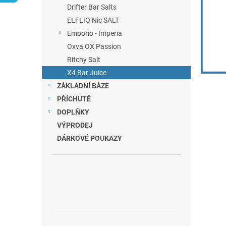
n
Drifter Bar Salts
e
ELFLIQ Nic SALT
l
Emporio - Imperia
Oxva OX Passion
Ritchy Salt
X4 Bar Juice
ZÁKLADNÍ BÁZE
PŘÍCHUTĚ
DOPLŇKY
VÝPRODEJ
DÁRKOVÉ POUKAZY