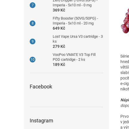
Zero Dripper (70VG/30PG) -
Imperia - 5x10 ml - 0 mg
369 Kč
Fifty Booster (50VG/50PG) -
Imperia - 5x10 ml - 20 mg
649 Kč
Lost Vape Ursa V3 cartridge - 3
ks
279 Kč
VooPoo VMATE V3 Top Fill
Série
POD cartridge - 2 ks
hned 
189 Kč
větší
slabš
poci
e-ci
Facebook
nikot
Nápl
dopo
Prvo
Instagram
v je
a vý