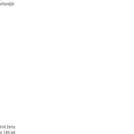
přísnější
otné ženy.
 18ti let