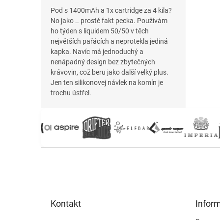
Pod s 1400mAh a 1x cartridge za 4 kila?
No jako .. prostě fakt pecka. Používám
ho týden s liquidem 50/50 v těch
největších pařácích a neprotekla jediná
kapka. Navíc má jednoduchý a
nenápadný design bez zbytečných
krávovin, což beru jako další velký plus.
Jen ten silikonovej návlek na komín je
trochu ústřel.
Z
á
p
a
t
Kontakt
Infor
í