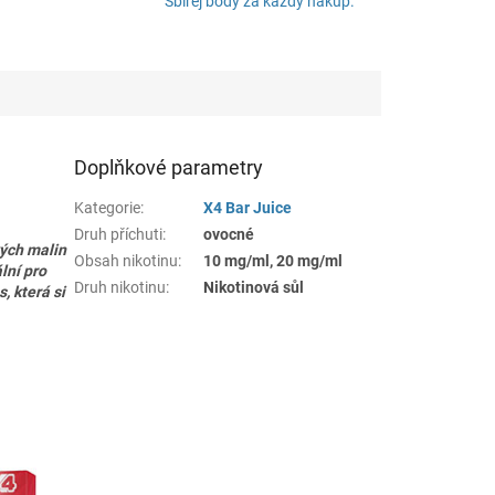
Sbírej body za každý nákup.
Doplňkové parametry
Kategorie
:
X4 Bar Juice
Druh příchuti
:
ovocné
ých malin
Obsah nikotinu
:
10 mg/ml, 20 mg/ml
lní pro
Druh nikotinu
:
Nikotinová sůl
, která si