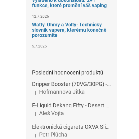
Vyladěno k dokonalosti: 2+1
funkce, které promění váš vaping
12.7.2026
Watty, Ohmy a Volty: Technický
slovník vapera, kterému konečně
porozumíte
5.7.2026
Poslední hodnocení produktů
Dripper Booster (70VG/30PG) - Imperia - 5x10 ml - 15 mg
Hofmannova Jitka
|
Hodnocení produktu je 5 z 5 hvězdiček.
E-Liquid Dekang Fifty - Desert Ship - 10 ml
Aleš Vojta
|
Hodnocení produktu je 5 z 5 hvězdiček.
Elektronická cigareta OXVA SlimStick X POD 1400 mAh
Petr Plůcha
|
Hodnocení produktu je 5 z 5 hvězdiček.