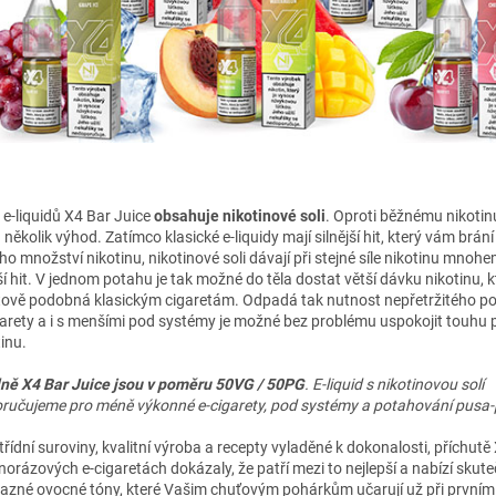
 e-liquidů X4 Bar Juice
obsahuje nikotinové soli
. Oproti běžnému nikotin
několik výhod. Zatímco klasické e-liquidy mají silnější
hit
, který vám brání
ho množství nikotinu, nikotinové soli dávají při stejné síle nikotinu mnoh
í
hit
. V jednom potahu je tak možné do těla dostat větší dávku nikotinu, 
tově podobná klasickým cigaretám. Odpadá tak nutnost nepřetržitého p
garety a i s menšími pod systémy je možné bez problému uspokojit touhu 
inu.
ně X4 Bar Juice jsou v poměru 50VG / 50PG
. E-liquid s nikotinovou solí
ručujeme pro méně výkonné e-cigarety, pod systémy a potahování pusa-p
třídní suroviny, kvalitní výroba a recepty vyladěné k dokonalosti, příchutě
dnorázových e-cigaretách dokázaly, že patří mezi to nejlepší a nabízí skut
razné ovocné tóny, které Vašim chuťovým pohárkům učarují už při prvním