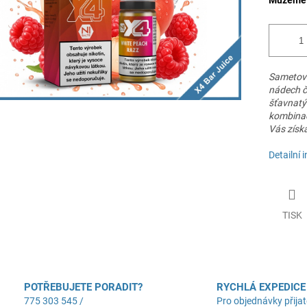
Můžeme d
Sametově
nádech če
šťavnatý 
kombinací
Vás získ
Detailní 
TISK
POTŘEBUJETE PORADIT?
RYCHLÁ EXPEDICE
775 303 545 /
Pro objednávky přijat