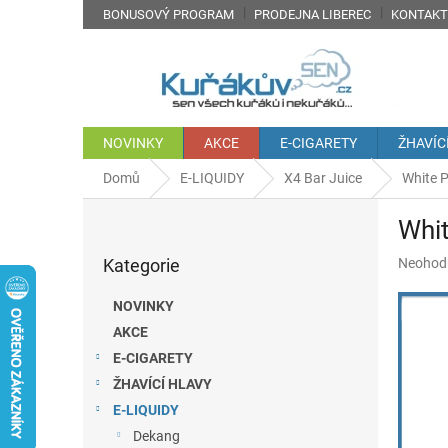
Přejít
BONUSOVÝ PROGRAM
PRODEJNA LIBEREC
KONTAKT
na
obsah
NOVINKY
AKCE
E-CIGARETY
ŽHAVÍC
Domů
E-LIQUIDY
X4 Bar Juice
White P
P
Whit
o
Přeskočit
s
Průměr
Kategorie
Neohod
kategorie
t
hodnoc
r
produkt
NOVINKY
a
je
AKCE
n
0,0
z
E-CIGARETY
n
5
í
ŽHAVÍCÍ HLAVY
hvězdič
p
E-LIQUIDY
a
Dekang