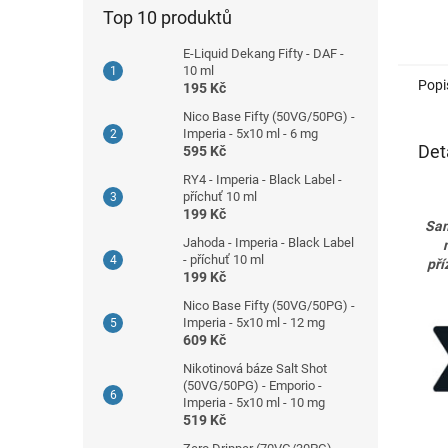
Top 10 produktů
E-Liquid Dekang Fifty - DAF -
10 ml
Popi
195 Kč
Nico Base Fifty (50VG/50PG) -
Imperia - 5x10 ml - 6 mg
Det
595 Kč
RY4 - Imperia - Black Label -
příchuť 10 ml
199 Kč
Sam
Jahoda - Imperia - Black Label
- příchuť 10 ml
pří
199 Kč
Nico Base Fifty (50VG/50PG) -
Imperia - 5x10 ml - 12 mg
609 Kč
Nikotinová báze Salt Shot
(50VG/50PG) - Emporio -
Imperia - 5x10 ml - 10 mg
519 Kč