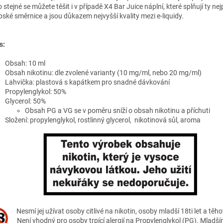
 stejné se můžete těšit i v případě X4 Bar Juice náplní, které splňují ty nej
pské směrnice a jsou důkazem nejvyšší kvality mezi e-liquidy.
s:
Obsah: 10 ml
Obsah nikotinu: dle zvolené varianty (10 mg/ml, nebo 20 mg/ml)
Lahvička: plastová s kapátkem pro snadné dávkování
Propylenglykol: 50%
Glycerol: 50%
Obsah PG a VG se v poměru sníží o obsah nikotinu a příchuti
Složení: propylenglykol, rostlinný glycerol, nikotinová sůl, aroma
Nesmí jej užívat osoby citlivé na nikotin, osoby mladší 18ti let a těh
Není vhodný pro osoby trpící alergií na Propylenglykol (PG). Mladším