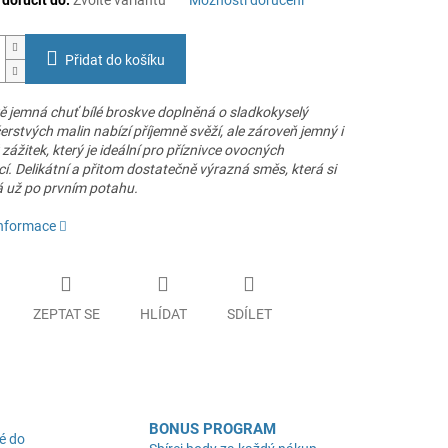
oručit do:
Zvolte variantu
Možnosti doručení
Přidat do košíku
 jemná chuť bílé broskve doplněná o sladkokyselý
rstvých malin nabízí příjemně svěží, ale zároveň jemný i
zážitek, který je ideální pro příznivce ovocných
. Delikátní a přitom dostatečně výrazná směs, která si
á už po prvním potahu.
informace
ZEPTAT SE
HLÍDAT
SDÍLET
BONUS PROGRAM
é do