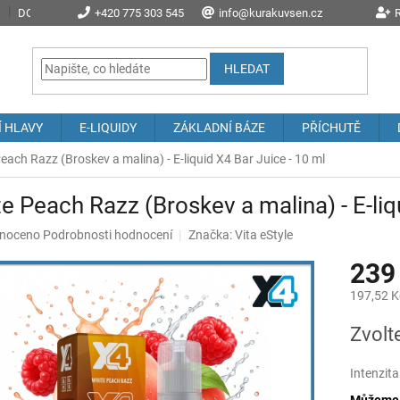
DOPRAVA A POŠTOVNÉ
+420 775 303 545
PROČ NAKOUPIT U NÁS?
info@kurakuvsen.cz
JAK NAKUPOVAT
R
HLEDAT
Í HLAVY
E-LIQUIDY
ZÁKLADNÍ BÁZE
PŘÍCHUTĚ
each Razz (Broskev a malina) - E-liquid X4 Bar Juice - 10 ml
e Peach Razz (Broskev a malina) - E-liq
né
noceno
Podrobnosti hodnocení
Značka:
Vita eStyle
ení
239
u
197,52 K
Měrná
Zvolt
cena:
ek.
Intenzita