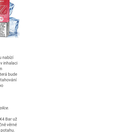
u nabízí
 v inhalaci
em
která bude
otahování
po
líce.
 X4 Bar už
ečně věrné
 potahu.