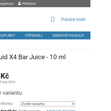
egistrace
OBCHODNÍ PODMÍNKY
Přihlášení
PODMÍNKY OCHRANY OSOBNÍCH ÚDAJŮ
REK
NÁKUPNÍ
Prázdný košík
KOŠÍK
DOPLŇKY
VÝPRODEJ
DÁRKOVÉ POUKAZY
Prodávané
uid X4 Bar Juice - 10 ml
 Kč
č bez DPH
e variantu
 nikotinu