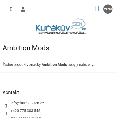
Přejít
na
NÁKUP
obsah
KOŠÍK
Ambition Mods
Žádné produkty značky
Ambition Mods
nebyly nalezeny...
Z
á
p
a
Kontakt
t
í
info
@
kurakuvsen.cz
+420 775 303 545