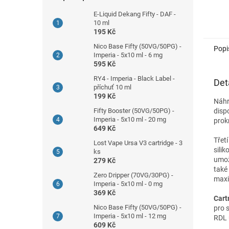
E-Liquid Dekang Fifty - DAF -
10 ml
195 Kč
Nico Base Fifty (50VG/50PG) -
Popi
Imperia - 5x10 ml - 6 mg
595 Kč
RY4 - Imperia - Black Label -
Det
příchuť 10 ml
199 Kč
Náhr
Fifty Booster (50VG/50PG) -
disp
Imperia - 5x10 ml - 20 mg
prokr
649 Kč
Třet
Lost Vape Ursa V3 cartridge - 3
sili
ks
umož
279 Kč
také 
Zero Dripper (70VG/30PG) -
maxi
Imperia - 5x10 ml - 0 mg
369 Kč
Cart
Nico Base Fifty (50VG/50PG) -
pro 
Imperia - 5x10 ml - 12 mg
RDL 
609 Kč