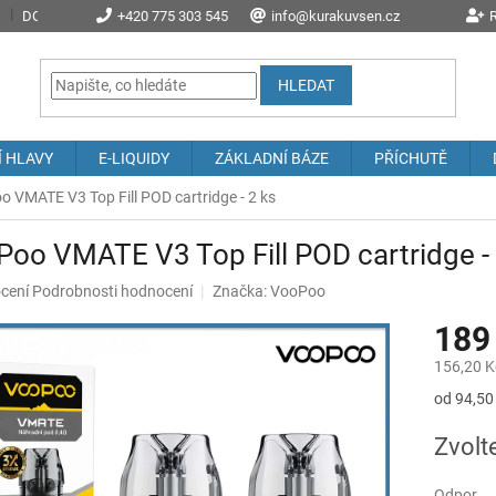
DOPRAVA A POŠTOVNÉ
+420 775 303 545
PROČ NAKOUPIT U NÁS?
info@kurakuvsen.cz
JAK NAKUPOVAT
R
HLEDAT
Í HLAVY
E-LIQUIDY
ZÁKLADNÍ BÁZE
PŘÍCHUTĚ
 VMATE V3 Top Fill POD cartridge - 2 ks
oo VMATE V3 Top Fill POD cartridge - 
né
cení
Podrobnosti hodnocení
Značka:
VooPoo
ení
189
u
156,20 K
Měrná
od 94,50 
cena:
ek.
Zvolt
Odpor