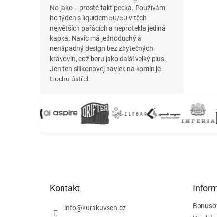
No jako .. prostě fakt pecka. Používám
ho týden s liquidem 50/50 v těch
největších pařácích a neprotekla jediná
kapka. Navíc má jednoduchý a
nenápadný design bez zbytečných
krávovin, což beru jako další velký plus.
Jen ten silikonovej návlek na komín je
trochu ústřel.
Z
á
p
a
t
Kontakt
Infor
í
Bonuso
info
@
kurakuvsen.cz