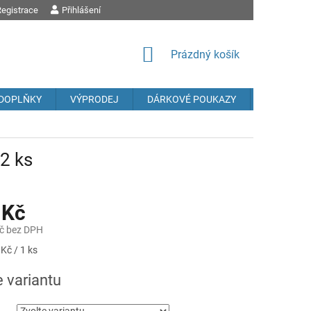
egistrace
OBCHODNÍ PODMÍNKY
Přihlášení
PODMÍNKY OCHRANY OSOBNÍCH ÚDAJŮ
REK
NÁKUPNÍ
Prázdný košík
KOŠÍK
DOPLŇKY
VÝPRODEJ
DÁRKOVÉ POUKAZY
Prodávané
2 ks
 Kč
č bez DPH
Kč / 1 ks
e variantu