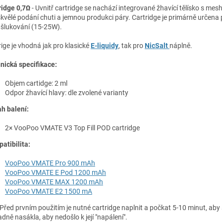
ridge 0,7Ω
- Uvnitř cartridge se nachází integrované žhavící tělísko s mes
skvělé podání chuti a jemnou produkci páry. Cartridge je primárně určena p
šlukování (15-25W).
rige je vhodná jak pro klasické
E-liquidy
, tak pro
NicSalt
náplně.
nická specifikace:
Objem cartidge: 2 ml
Odpor žhavící hlavy: dle zvolené varianty
h balení:
2× VooPoo VMATE V3 Top Fill POD cartridge
atibilita:
VooPoo VMATE Pro 900 mAh
VooPoo VMATE E Pod 1200 mAh
VooPoo VMATE MAX 1200 mAh
VooPoo VMATE E2 1500 mA
Před prvním použitím je nutné cartridge naplnit a počkat 5-10 minut, aby 
adně nasákla, aby nedošlo k její "napálení".