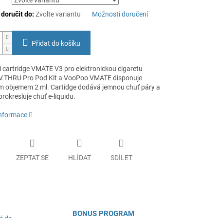
oručit do:
Zvolte variantu
Možnosti doručení
Přidat do košíku
 cartridge VMATE V3 pro elektronickou cigaretu
.THRU Pro Pod Kit a VooPoo VMATE disponuje
m objemem 2 ml. Cartidge dodává jemnou chuť páry a
rokresluje chuť e-liquidu.
informace
ZEPTAT SE
HLÍDAT
SDÍLET
BONUS PROGRAM