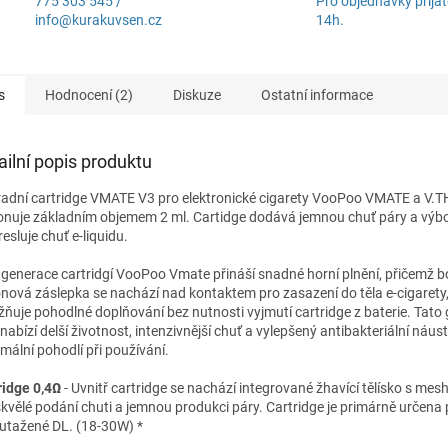
775 303 545 /
Pro objednávky přijat
info@kurakuvsen.cz
14h.
s
Hodnocení (2)
Diskuze
Ostatní informace
ailní popis produktu
adní cartridge VMATE V3 pro elektronické cigarety VooPoo VMATE a V.
onuje základním objemem 2 ml. Cartidge dodává jemnou chuť páry a výb
esluje chuť e-liquidu.
í generace cartridgí VooPoo Vmate přináší snadné horní plnění, přičemž b
konová záslepka se nachází nad kontaktem pro zasazení do těla e-cigarety
ňuje pohodlné doplňování bez nutnosti vyjmutí cartridge z baterie. Tato
nabízí delší životnost, intenzivnější chuť a vylepšený antibakteriální náus
mální pohodlí při používání.
ridge 0,4Ω
- Uvnitř cartridge se nachází integrované žhavící tělísko s mes
skvělé podání chuti a jemnou produkci páry. Cartridge je primárně určena 
utažené DL. (18-30W) *