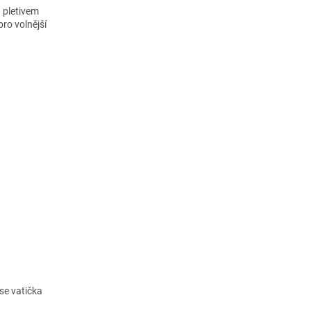
h pletivem
ro volnější
se vatička