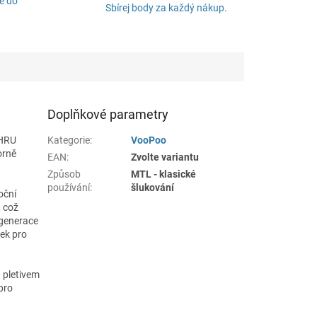
é do
Sbírej body za každý nákup.
Doplňkové parametry
THRU
Kategorie
:
VooPoo
orně
EAN
:
Zvolte variantu
Způsob
MTL - klasické
používání
:
šlukování
oční
, což
 generace
tek pro
h pletivem
pro