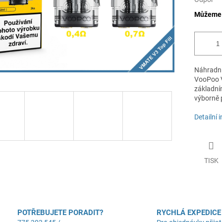
Můžeme d
Náhradní
VooPoo V
základní
výborně p
Detailní 
TISK
POTŘEBUJETE PORADIT?
RYCHLÁ EXPEDICE