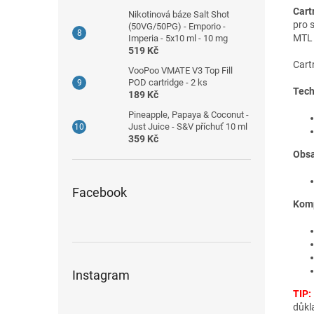
Cart
Nikotinová báze Salt Shot
pro 
(50VG/50PG) - Emporio -
MTL 
Imperia - 5x10 ml - 10 mg
519 Kč
Cart
VooPoo VMATE V3 Top Fill
POD cartridge - 2 ks
Tech
189 Kč
Pineapple, Papaya & Coconut -
Just Juice - S&V příchuť 10 ml
359 Kč
Obsa
Facebook
Komp
Instagram
TIP:
důkl