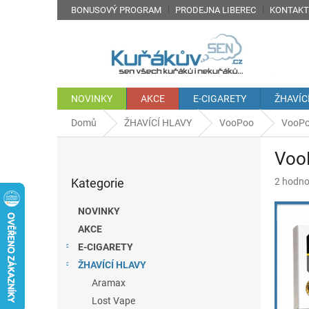
Přejít
BONUSOVÝ PROGRAM
PRODEJNA LIBEREC
KONTAKT
na
obsah
NOVINKY
AKCE
E-CIGARETY
ŽHAVÍC
Domů
ŽHAVÍCÍ HLAVY
VooPoo
VooPoo
P
VooP
o
Přeskočit
s
Průměr
Kategorie
2 hodno
kategorie
t
hodnoc
r
produkt
NOVINKY
a
je
AKCE
n
5,0
z
E-CIGARETY
n
5
í
ŽHAVÍCÍ HLAVY
hvězdič
p
Aramax
a
Lost Vape