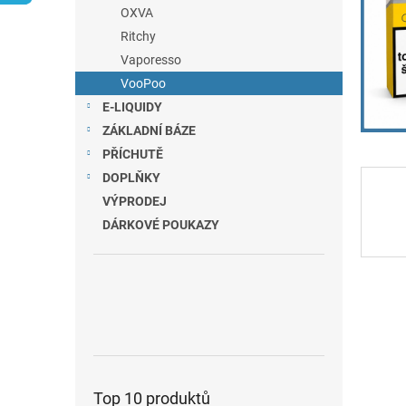
n
OXVA
e
Ritchy
l
Vaporesso
VooPoo
E-LIQUIDY
ZÁKLADNÍ BÁZE
PŘÍCHUTĚ
DOPLŇKY
VÝPRODEJ
DÁRKOVÉ POUKAZY
Top 10 produktů