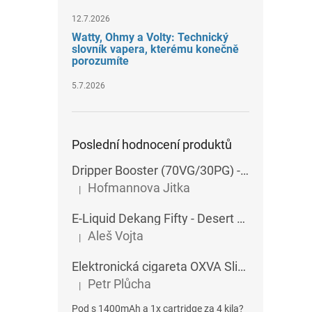
12.7.2026
Watty, Ohmy a Volty: Technický
slovník vapera, kterému konečně
porozumíte
5.7.2026
Poslední hodnocení produktů
Dripper Booster (70VG/30PG) - Imperia - 5x10 ml - 15 mg
Hofmannova Jitka
|
Hodnocení produktu je 5 z 5 hvězdiček.
E-Liquid Dekang Fifty - Desert Ship - 10 ml
Aleš Vojta
|
Hodnocení produktu je 5 z 5 hvězdiček.
Elektronická cigareta OXVA SlimStick X POD 1400 mAh
Petr Plůcha
|
Hodnocení produktu je 5 z 5 hvězdiček.
Pod s 1400mAh a 1x cartridge za 4 kila?