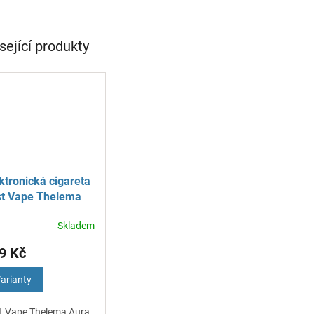
sející produkty
ktronická cigareta
st Vape Thelema
ra S 1600 mAh
Skladem
9 Kč
arianty
t Vape Thelema Aura