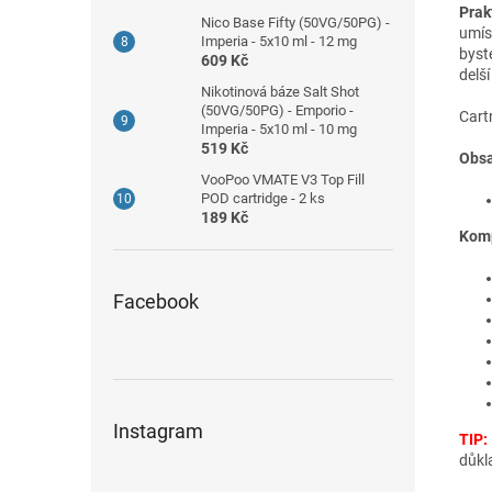
Prak
Nico Base Fifty (50VG/50PG) -
umíst
Imperia - 5x10 ml - 12 mg
byst
609 Kč
delš
Nikotinová báze Salt Shot
(50VG/50PG) - Emporio -
Cart
Imperia - 5x10 ml - 10 mg
519 Kč
Obsa
VooPoo VMATE V3 Top Fill
POD cartridge - 2 ks
189 Kč
Komp
Facebook
Instagram
TIP:
důkl