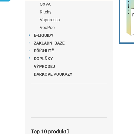
n
OXVA
e
Ritchy
l
Vaporesso
VooPoo
E-LIQUIDY
ZÁKLADNÍ BÁZE
PŘÍCHUTĚ
DOPLŇKY
VÝPRODEJ
DÁRKOVÉ POUKAZY
Top 10 produktů