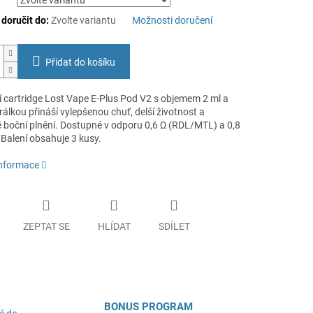
oručit do:
Zvolte variantu
Možnosti doručení
Přidat do košíku
 cartridge Lost Vape E-Plus Pod V2 s objemem 2 ml a
álkou přináší vylepšenou chuť, delší životnost a
 boční plnění. Dostupné v odporu 0,6 Ω (RDL/MTL) a 0,8
 Balení obsahuje 3 kusy.
informace
ZEPTAT SE
HLÍDAT
SDÍLET
BONUS PROGRAM