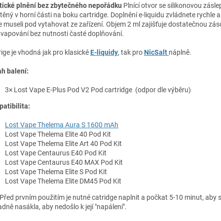
tické plnění bez zbytečného nepořádku
Plnící otvor se silikonovou zásle
ěný v horní části na boku cartridge. Doplnění e-liquidu zvládnete rychle a 
e museli pod vytahovat ze zařízení. Objem 2 ml zajišťuje dostatečnou zá
í vapování bez nutnosti časté doplňování.
rige je vhodná jak pro klasické
E-liquidy
, tak pro
NicSalt
náplně.
h balení:
3× Lost Vape E-Plus Pod V2 Pod cartridge
(odpor dle výběru)
atibilita:
Lost Vape Thelema Aura S 1600 mAh
Lost Vape Thelema Elite 40 Pod Kit
Lost Vape Thelema Elite Art 40 Pod Kit
Lost Vape Centaurus E40 Pod Kit
Lost Vape Centaurus E40 MAX Pod Kit
Lost Vape Thelema Elite S Pod Kit
Lost Vape Thelema Elite DM45 Pod Kit
Před prvním použitím je nutné catridge naplnit a počkat 5-10 minut, aby 
adně nasákla, aby nedošlo k její "napálení".