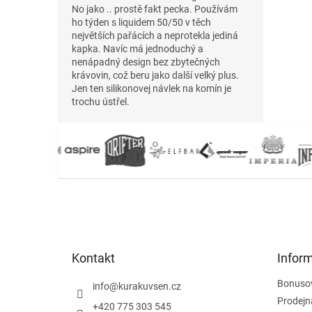
No jako .. prostě fakt pecka. Používám
ho týden s liquidem 50/50 v těch
největších pařácích a neprotekla jediná
kapka. Navíc má jednoduchý a
nenápadný design bez zbytečných
krávovin, což beru jako další velký plus.
Jen ten silikonovej návlek na komín je
trochu ústřel.
Z
á
p
a
t
Kontakt
Infor
í
Bonuso
info
@
kurakuvsen.cz
Prodejn
+420 775 303 545