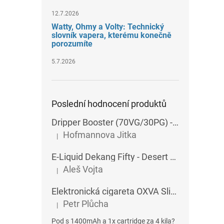
12.7.2026
Watty, Ohmy a Volty: Technický
slovník vapera, kterému konečně
porozumíte
5.7.2026
Poslední hodnocení produktů
Dripper Booster (70VG/30PG) - Imperia - 5x10 ml - 15 mg
Hofmannova Jitka
|
Hodnocení produktu je 5 z 5 hvězdiček.
E-Liquid Dekang Fifty - Desert Ship - 10 ml
Aleš Vojta
|
Hodnocení produktu je 5 z 5 hvězdiček.
Elektronická cigareta OXVA SlimStick X POD 1400 mAh
Petr Plůcha
|
Hodnocení produktu je 5 z 5 hvězdiček.
Pod s 1400mAh a 1x cartridge za 4 kila?