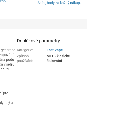
é do
Sbírej body za každý nákup.
Doplňkové parametry
í generace
Kategorie
:
Lost Vape
 vapování.
Způsob
MTL - klasické
adna podu
používání
:
šlukování
ka v jádru
 chuti.
ní pro
lynulý a