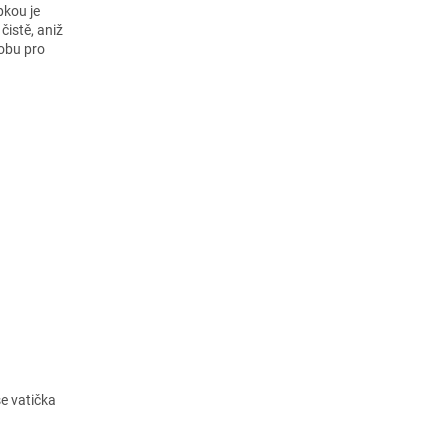
pkou je
čistě, aniž
sobu pro
se vatička