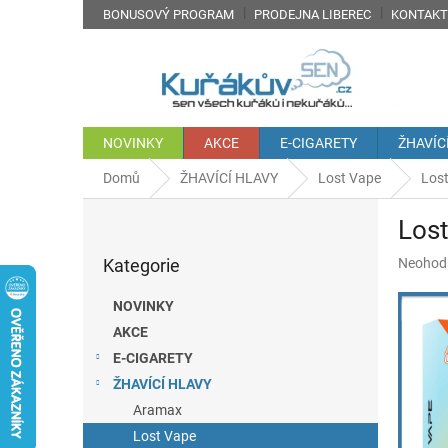
Přejít
BONUSOVÝ PROGRAM
PRODEJNA LIBEREC
KONTAKT
na
obsah
NOVINKY
AKCE
E-CIGARETY
ŽHAVÍC
Domů
ŽHAVÍCÍ HLAVY
Lost Vape
Lost
P
Lost
o
Přeskočit
s
Průměr
Kategorie
Neohod
kategorie
t
hodnoce
r
produkt
NOVINKY
a
je
AKCE
n
0,0
z
E-CIGARETY
n
5
í
ŽHAVÍCÍ HLAVY
hvězdič
p
Aramax
a
Lost Vape