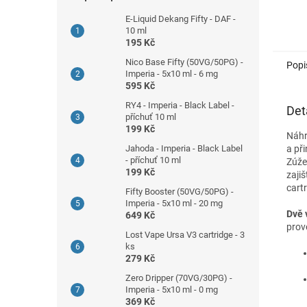
E-Liquid Dekang Fifty - DAF -
10 ml
195 Kč
Nico Base Fifty (50VG/50PG) -
Popi
Imperia - 5x10 ml - 6 mg
595 Kč
RY4 - Imperia - Black Label -
Det
příchuť 10 ml
199 Kč
Náhr
Jahoda - Imperia - Black Label
a př
- příchuť 10 ml
Zúže
199 Kč
zaji
cartr
Fifty Booster (50VG/50PG) -
Imperia - 5x10 ml - 20 mg
Dvě 
649 Kč
prov
Lost Vape Ursa V3 cartridge - 3
ks
279 Kč
Zero Dripper (70VG/30PG) -
Imperia - 5x10 ml - 0 mg
369 Kč