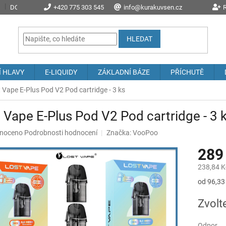
DOPRAVA A POŠTOVNÉ
+420 775 303 545
PROČ NAKOUPIT U NÁS?
info@kurakuvsen.cz
JAK NAKUPOVAT
R
HLEDAT
Í HLAVY
E-LIQUIDY
ZÁKLADNÍ BÁZE
PŘÍCHUTĚ
 Vape E-Plus Pod V2 Pod cartridge - 3 ks
 Vape E-Plus Pod V2 Pod cartridge - 3 
né
noceno
Podrobnosti hodnocení
Značka:
VooPoo
ní
289
u
238,84 K
Měrná
od 96,33 
cena:
ek.
Zvolt
Odpor