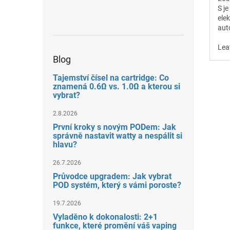
S j
ele
aut
výk
int
Lea
160
Blog
ECO
airf
Tajemství čísel na cartridge: Co
znamená 0.6Ω vs. 1.0Ω a kterou si
vybrat?
2.8.2026
První kroky s novým PODem: Jak
správně nastavit watty a nespálit si
hlavu?
26.7.2026
Průvodce upgradem: Jak vybrat
POD systém, který s vámi poroste?
19.7.2026
Vyladěno k dokonalosti: 2+1
funkce, které promění váš vaping