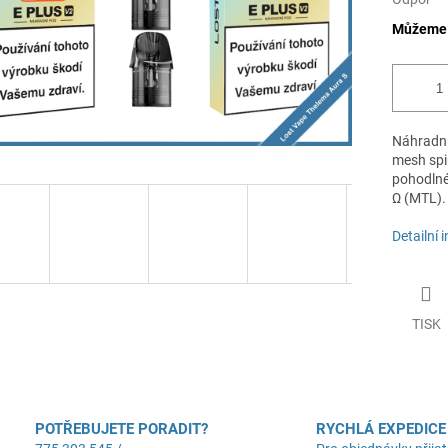
Můžeme d
Náhradní
mesh spir
pohodlné
Ω (MTL).
Detailní 
TISK
POTŘEBUJETE PORADIT?
RYCHLÁ EXPEDICE