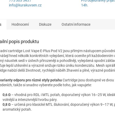
775 303 545 /
Pro objednávky přijat
info@kurakuvsen.cz
14h.
s
Hodnocení
Diskuze
Ostatní informace
ailní popis produktu
adní cartridge Lost Vape E-Plus Pod V2 jsou přímým nástupcem původn
inášejí hned několik konkrétních vylepšení, která oceníte při každodenním
ný náustek sedí v ústech přirozeněji a pohodlněji, vylepšená spodní zákl
šťuje lepší utěsnění a výrazně snižuje riziko úniku kondenzátu. Mesh spirál
idge nabízí delší životnost, rychlejší náběh žhavení a plné, výrazné podání
varianty odporu pro různé styly potahu
Cartridge jsou dostupné ve dvou
edeních, takže si snadno vyberete podle toho, jak vapujete:
0,6 Ω
– vhodná pro RDL i MTL potah, doporučený výkon 16–25 W, ideál
volnější a intenzivnější tvorbu páry.
0,8 Ω
– určená pro klasické MTL šlukování, doporučený výkon 9–17 W, p
aromatický potah.