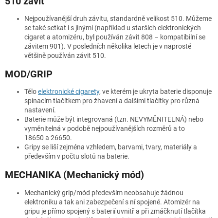
510 závit
Nejpoužívanější druh závitu, standardně velikost 510. Můžeme
se také setkat i s jinými (například u starších elektronických
cigaret a atomizéru, byl používán závit 808 – kompatibilní se
závitem 901). V posledních několika letech je v naprosté
většině používán závit 510.
MOD/GRIP
Tělo
elektronické cigarety
, ve kterém je ukryta baterie disponuje
spínacím tlačítkem pro žhavení a dalšími tlačítky pro různá
nastavení.
Baterie může být integrovaná (tzn. NEVYMĚNITELNÁ) nebo
vyměnitelná v podobě nejpoužívanějších rozměrů a to
18650 a 26650.
Gripy se liší zejména vzhledem, barvami, tvary, materiály a
především v počtu slotů na baterie.
MECHANIKA (Mechanický mód)
Mechanický grip/mód především neobsahuje žádnou
elektroniku a tak ani zabezpečení s ní spojené. Atomizér na
gripu je přímo spojený s baterií uvnitř a při zmáčknutí tlačítka