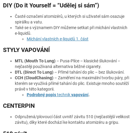
DIY (Do it Yourself = “Udělej si sám”)
Časté označení atomizérů, u kterých si uživatel sám osazuje
spirálku a vatu.
Také se s významem DIY můžeme setkat při míchání vlastních
e-liquidů.
Míchání vlastních e-liquidů 1. část
STYLY VAPOVÁNÍ
MTL (Mouth To Lung)
– Pusa-Plíce – klasické šlukování –
nejčastěji používaná alternativa běžné cigarety.
DTL (Direct To Lung)
– Přímé tahání do plic – bez šlukování.
CCH (CloudChasing)
– Zaměření na maximální tvorbu páry, při
kterém se využívá přímé tahání do plic. Existuje mnoho soutěží
právě v této kategorii.
Podrobný popis
technik
vapování
.
CENTERPIN
Odpružená/plovoucí část uvnitř závitu 510 (nejčastější velikost
závitu), díky které dochází ke kontaktu atomizéru a gripu.