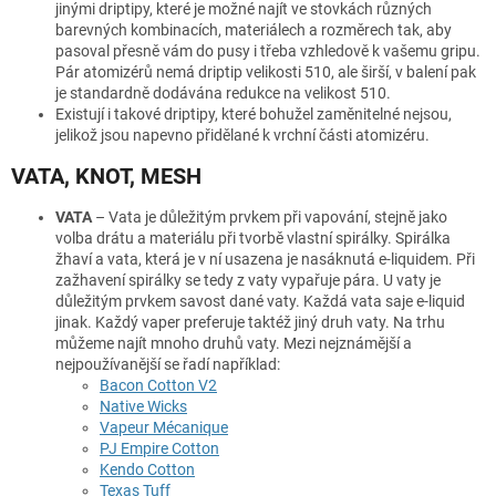
jinými driptipy, které je možné najít ve stovkách různých
barevných kombinacích, materiálech a rozměrech tak, aby
pasoval přesně vám do pusy i třeba vzhledově k vašemu gripu.
Pár atomizérů nemá driptip velikosti 510, ale širší, v balení pak
je standardně dodávána redukce na velikost 510.
Existují i takové driptipy, které bohužel zaměnitelné nejsou,
jelikož jsou napevno přidělané k vrchní části atomizéru.
VATA, KNOT, MESH
VATA
– Vata je důležitým prvkem při vapování, stejně jako
volba drátu a materiálu při tvorbě vlastní spirálky. Spirálka
žhaví a vata, která je v ní usazena je nasáknutá e-liquidem. Při
zažhavení spirálky se tedy z vaty vypařuje pára. U vaty je
důležitým prvkem savost dané vaty. Každá vata saje e-liquid
jinak. Každý vaper preferuje taktéž jiný druh vaty. Na trhu
můžeme najít mnoho druhů vaty. Mezi nejznámější a
nejpoužívanější se řadí například:
Bacon Cotton V2
Native Wicks
Vapeur Mécanique
PJ Empire Cotton
Kendo Cotton
Texas Tuff