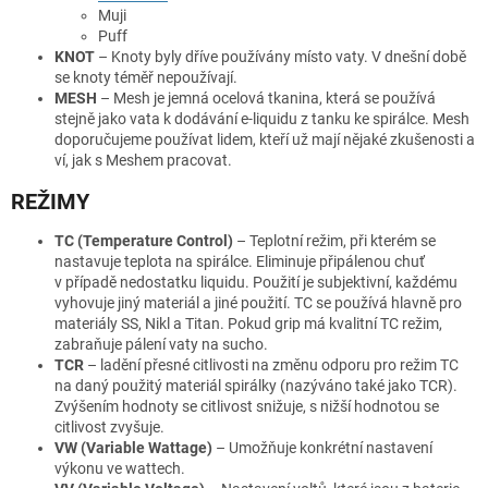
Muji
Puff
KNOT
– Knoty byly dříve používány místo vaty. V dnešní době
se knoty téměř nepoužívají.
MESH
– Mesh je jemná ocelová tkanina, která se používá
stejně jako vata k dodávání e-liquidu z tanku ke spirálce. Mesh
doporučujeme používat lidem, kteří už mají nějaké zkušenosti a
ví, jak s Meshem pracovat.
REŽIMY
TC (Temperature Control)
– Teplotní režim, při kterém se
nastavuje teplota na spirálce. Eliminuje připálenou chuť
v případě nedostatku liquidu. Použití je subjektivní, každému
vyhovuje jiný materiál a jiné použití. TC se používá hlavně pro
materiály SS, Nikl a Titan. Pokud grip má kvalitní TC režim,
zabraňuje pálení vaty na sucho.
TCR
– ladění přesné citlivosti na změnu odporu pro režim TC
na daný použitý materiál spirálky (nazýváno také jako TCR).
Zvýšením hodnoty se citlivost snižuje, s nižší hodnotou se
citlivost zvyšuje.
VW (Variable Wattage)
– Umožňuje konkrétní nastavení
výkonu ve wattech.