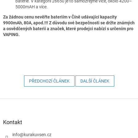
baterie. V kategorii 26650 je to samozřejmě více, okolo 4200–
5000mAH a více.
Za žádnou cenu nevěřte bateriím v Číně udávající kapacity
9900mAh, 80A, apod.!!! Z důvodu své bezpečnosti se držte známých
a osvědčených baterií a značek, které prodejci nabízí s určením pro
VAPING.
PŘEDCHOZÍ ČLÁNEK
DALŠÍ ČLÁNEK
Z
á
p
a
Kontakt
t
í
info
@
kurakuvsen.cz