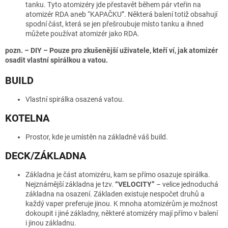
tanku. Tyto atomizéry jde přestavět během pár vteřin na
atomizér RDA aneb “KAPAČKU”. Některá balení totiž obsahují
spodní část, která se jen přešroubuje místo tanku a ihned
můžete používat atomizér jako RDA.
pozn. – DIY – Pouze pro zkušenější uživatele, kteří ví, jak atomizér
osadit vlastní spirálkou a vatou.
BUILD
Vlastní spirálka osazená vatou.
KOTELNA
Prostor, kde je umístěn na základně váš build.
DECK/ZÁKLADNA
Základna je část atomizéru, kam se přímo osazuje spirálka.
Nejznámější základna je tzv.
“VELOCITY”
– velice jednoduchá
základna na osazení. Základen existuje nespočet druhů a
každý vaper preferuje jinou. K mnoha atomizérům je možnost
dokoupit i jiné základny, některé atomizéry mají přímo v balení
i jinou základnu.