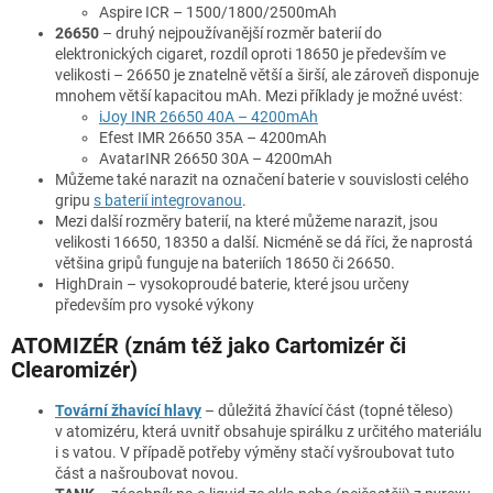
Aspire ICR – 1500/1800/2500mAh
26650
– druhý nejpoužívanější rozměr baterií do
elektronických cigaret, rozdíl oproti 18650 je především ve
velikosti – 26650 je znatelně větší a širší, ale zároveň disponuje
mnohem větší kapacitou mAh. Mezi příklady je možné uvést:
iJoy INR 26650 40A – 4200mAh
Efest IMR 26650 35A – 4200mAh
AvatarINR 26650 30A – 4200mAh
Můžeme také narazit na označení baterie v souvislosti celého
gripu
s baterií integrovanou
.
Mezi další rozměry baterií, na které můžeme narazit, jsou
velikosti 16650, 18350 a další. Nicméně se dá říci, že naprostá
většina gripů funguje na bateriích 18650 či 26650.
HighDrain – vysokoproudé baterie, které jsou určeny
především pro vysoké výkony
ATOMIZÉR (znám též jako Cartomizér či
Clearomizér)
Tovární žhavící hlavy
– důležitá žhavící část (topné těleso)
v atomizéru, která uvnitř obsahuje spirálku z určitého materiálu
i s vatou. V případě potřeby výměny stačí vyšroubovat tuto
část a našroubovat novou.