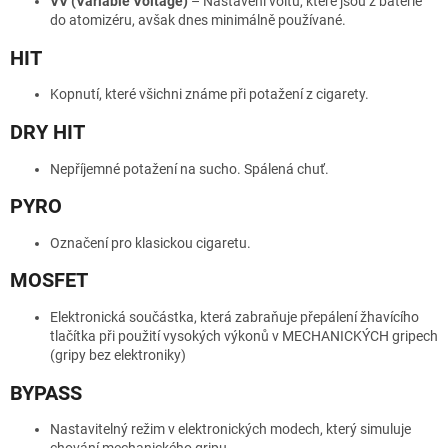
VV (Variable Voltage)
– Nastavení voltů, které jsou z baterie
do atomizéru, avšak dnes minimálně používané.
HIT
Kopnutí, které všichni známe při potažení z cigarety.
DRY HIT
Nepříjemné potažení na sucho. Spálená chuť.
PYRO
Označení pro klasickou cigaretu.
MOSFET
Elektronická součástka, která zabraňuje přepálení žhavícího
tlačítka při použití vysokých výkonů v MECHANICKÝCH gripech
(gripy bez elektroniky)
BYPASS
Nastavitelný režim v elektronických modech, který simuluje