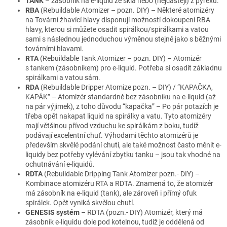
TANK
– zásobník na e-liquid ze skla nebo (nejčastěji) z pyrexu.
RBA
(Rebuildable Atomizer – pozn. DIY) – Některé atomizéry
na Tovární žhavící hlavy disponují možností dokoupení RBA
hlavy, kterou si můžete osadit spirálkou/spi­rálkami a vatou
sami s následnou jednoduchou výměnou stejně jako s běžnými
továrními hlavami.
RTA
(Rebuildable Tank Atomizer – pozn. DIY) – Atomizér
s tankem (zásobníkem) pro e-liquid. Potřeba si osadit základnu
spirálkami a vatou sám.
RDA
(Rebuildable Dripper Atomize pozn. – DIY) / “KAPAČKA,
KAPÁK” – Atomizér standardně bez zásobníku na e-liquid (až
na pár výjimek), z toho důvodu “kapačka” – Po pár potazích je
třeba opět nakapat liquid na spirálky a vatu. Tyto atomizéry
mají většinou přívod vzduchu ke spirálkám z boku, tudíž
podávají excelentní chuť. Výhodami těchto atomizérů je
především skvělé podání chuti, ale také možnost často měnit e-
liquidy bez potřeby vylévání zbytku tanku – jsou tak vhodné na
ochutnávání e-liquidů.
RDTA
(Rebuildable Dripping Tank Atomizer pozn.- DIY) –
Kombinace atomizéru RTA a RDTA. Znamená to, že atomizér
má zásobník na e-liquid (tank), ale zároveň i přímý ofuk
spirálek. Opět vyniká skvělou chutí.
GENESIS systém
– RDTA (pozn.- DIY) Atomizér, který má
zásobník e-liquidu dole pod kotelnou, tudíž je oddělená od