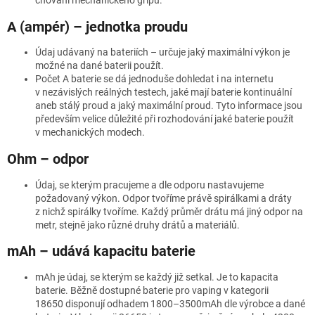
chování mechanického gripu.
A (ampér) – jednotka proudu
Údaj udávaný na bateriích – určuje jaký maximální výkon je
možné na dané baterii použít.
Počet A baterie se dá jednoduše dohledat i na internetu
v nezávislých reálných testech, jaké mají baterie kontinuální
aneb stálý proud a jaký maximální proud. Tyto informace jsou
především velice důležité při rozhodování jaké baterie použít
v mechanických modech.
Ohm – odpor
Údaj, se kterým pracujeme a dle odporu nastavujeme
požadovaný výkon. Odpor tvoříme právě spirálkami a dráty
z nichž spirálky tvoříme. Každý průměr drátu má jiný odpor na
metr, stejně jako různé druhy drátů a materiálů.
mAh – udává kapacitu baterie
mAh je údaj, se kterým se každý již setkal. Je to kapacita
baterie. Běžně dostupné baterie pro vaping v kategorii
18650 disponují odhadem 1800–3500mAh dle výrobce a dané