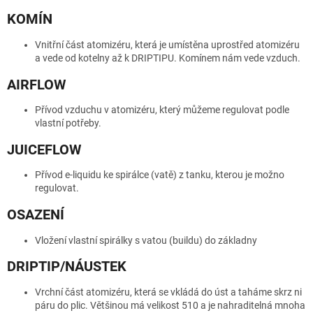
KOMÍN
Vnitřní část atomizéru, která je umístěna uprostřed atomizéru
a vede od kotelny až k DRIPTIPU. Komínem nám vede vzduch.
AIRFLOW
Přívod vzduchu v atomizéru, který můžeme regulovat podle
vlastní potřeby.
JUICEFLOW
Přívod e-liquidu ke spirálce (vatě) z tanku, kterou je možno
regulovat.
OSAZENÍ
Vložení vlastní spirálky s vatou (buildu) do základny
DRIPTIP/NÁUSTEK
Vrchní část atomizéru, která se vkládá do úst a taháme skrz ni
páru do plic. Většinou má velikost 510 a je nahraditelná mnoha