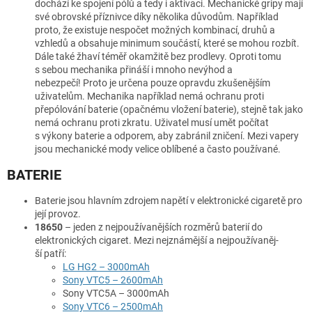
dochází ke spojení pólů a tedy i aktivaci. Mechanické gripy mají
své obrovské příznivce díky několika důvodům. Například
proto, že existuje nespočet možných kombinací, druhů a
vzhledů a obsahuje minimum součástí, které se mohou rozbít.
Dále také žhaví téměř okamžitě bez prodlevy. Oproti tomu
s sebou mechanika přináší i mnoho nevýhod a
nebezpečí! Proto je určena pouze opravdu zkušenějším
uživatelům. Mechanika například nemá ochranu proti
přepólování baterie (opačnému vložení baterie), stejně tak jako
nemá ochranu proti zkratu. Uživatel musí umět počítat
s výkony baterie a odporem, aby zabránil zničení. Mezi vapery
jsou mechanické mody velice oblíbené a často používané.
BATERIE
Baterie jsou hlavním zdrojem napětí v elektronické cigaretě pro
její provoz.
18650
– jeden z nejpoužívanějších rozměrů baterií do
elektronických cigaret. Mezi nejznámější a nejpoužívaněj­
ší patří:
LG HG2 – 3000mAh
Sony VTC5 – 2600mAh
Sony VTC5A – 3000mAh
Sony VTC6 – 2500mAh