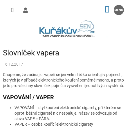
Přejít
na
NÁKUP
obsah
KOŠÍK
Slovníček vapera
16.12.2017
Chápeme, že začínající vapeři se jen velmi těžko orientují v pojmech,
kterých je v případě elektronického kouření poměrně mnoho, a proto
je tu pro všechny slovníček pojmů a vysvětlení jednotlivých systémů.
VAPOVÁNÍ / VAPER
VAPOVÁNÍ – styl kouření elektronické cigarety, při kterém se
oproti běžné cigaretě nic nespaluje. Název se odvozuje od
slova VAPE = PÁRA.
VAPER – osoba kouřící elektronické cigarety