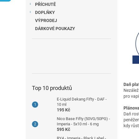
n
PŘÍCHUTĚ
e
DOPLŇKY
l
VÝPRODEJ
DÁRKOVÉ POUKAZY
Daň pla
Top 10 produktů
Nezálež
pro vap
E-Liquid Dekang Fifty - DAF -
10 ml
Plánova
195 Kč
Daň rost
Nico Base Fifty (50VG/50PG) -
peněženk
Imperia - 5x10 ml - 6 mg
kdy růs
595 Kč
RY4 - Imperia - Black Label -