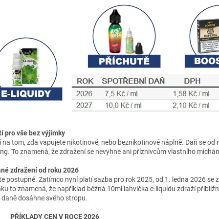
tí pro vše bez výjimky
í na tom, zda vapujete nikotinové, nebo beznikotinové náplně. Daň se od
ing. To znamená, že zdražení se nevyhne ani příznivcům vlastního míchání
né zdražení od roku 2026
e postupně. Zatímco nyní platí sazba pro rok 2025, od 1. ledna 2026 se zv
u to znamená, že například běžná 10ml lahvička e-liquidu zdraží přibližn
t daně dosáhne svého stropu.
PŘÍKLADY CEN V ROCE 2026