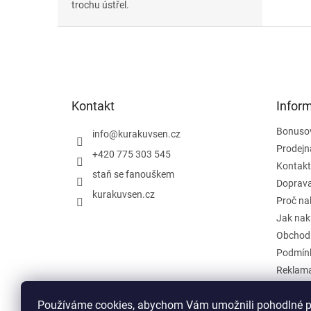
trochu ústřel.
Z
á
p
a
t
Kontakt
Infor
í
Bonuso
info
@
kurakuvsen.cz
Prodejn
+420 775 303 545
Kontakt
staň se fanouškem
Doprava
kurakuvsen.cz
Proč na
Jak nak
Obchod
Podmínk
Reklama
Zpětný o
Používáme cookies, abychom Vám umožnili pohodlné pr
Hodnoc