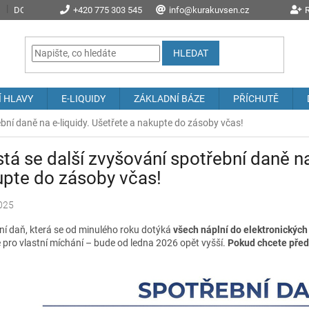
DOPRAVA A POŠTOVNÉ
+420 775 303 545
PROČ NAKOUPIT U NÁS?
info@kurakuvsen.cz
JAK NAKUPOVAT
R
HLEDAT
Í HLAVY
E-LIQUIDY
ZÁKLADNÍ BÁZE
PŘÍCHUTĚ
bní daně na e-liquidy. Ušetřete a nakupte do zásoby včas!
tá se další zvyšování spotřební daně na
pte do zásoby včas!
025
ní daň, která se od minulého roku dotýká
všech náplní do elektronických
 pro vlastní míchání – bude od ledna 2026 opět vyšší.
Pokud chcete přede