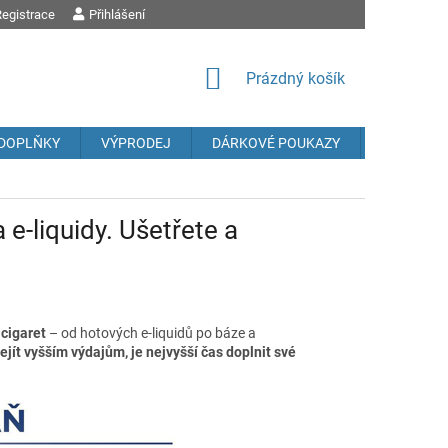
egistrace
OBCHODNÍ PODMÍNKY
Přihlášení
PODMÍNKY OCHRANY OSOBNÍCH ÚDAJŮ
REK
NÁKUPNÍ
Prázdný košík
KOŠÍK
DOPLŇKY
VÝPRODEJ
DÁRKOVÉ POUKAZY
Prodávané
 e-liquidy. Ušetřete a
 cigaret
– od hotových e-liquidů po báze a
jít vyšším výdajům, je nejvyšší čas doplnit své