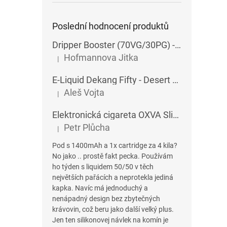
Poslední hodnocení produktů
Dripper Booster (70VG/30PG) - Imperia - 5x10 ml - 15 mg
Hofmannova Jitka
|
Hodnocení produktu je 5 z 5 hvězdiček.
E-Liquid Dekang Fifty - Desert Ship - 10 ml
Aleš Vojta
|
Hodnocení produktu je 5 z 5 hvězdiček.
Elektronická cigareta OXVA SlimStick X POD 1400 mAh
Petr Plůcha
|
Hodnocení produktu je 5 z 5 hvězdiček.
Pod s 1400mAh a 1x cartridge za 4 kila?
No jako .. prostě fakt pecka. Používám
ho týden s liquidem 50/50 v těch
největších pařácích a neprotekla jediná
kapka. Navíc má jednoduchý a
nenápadný design bez zbytečných
krávovin, což beru jako další velký plus.
Jen ten silikonovej návlek na komín je