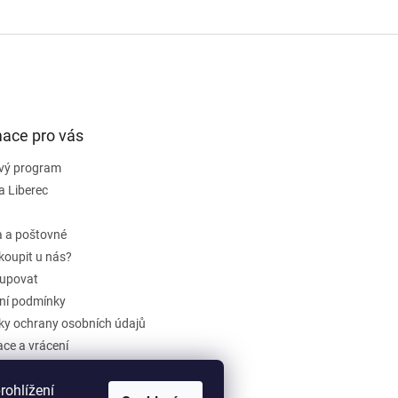
mace pro vás
vý program
a Liberec
 a poštovné
koupit u nás?
upovat
ní podmínky
y ochrany osobních údajů
ce a vrácení
dběr elektrozařízení a baterií
ohlížení
ení obchodu