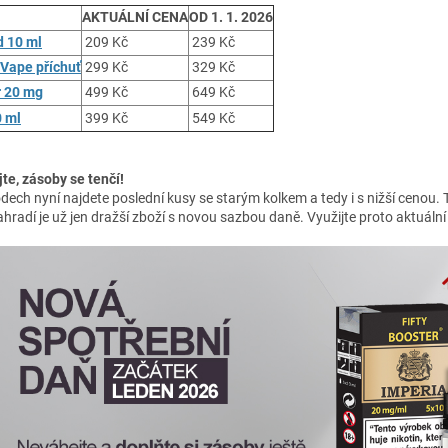
AKTUÁLNÍ CENA
OD 1. 1. 2026
d 10 ml
209 Kč
239 Kč
Vape příchuť
299 Kč
329 Kč
r 20 mg
499 Kč
649 Kč
 ml
399 Kč
549 Kč
te, zásoby se tenčí!
ech nyní najdete poslední kusy se starým kolkem a tedy i s nižší cenou. 
ahradí je už jen dražší zboží s novou sazbou daně. Využijte proto aktuáln