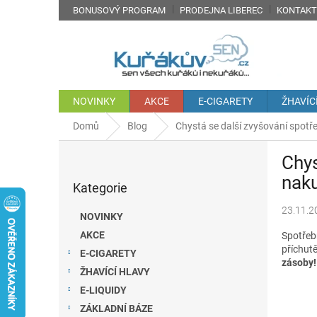
Přejít
BONUSOVÝ PROGRAM
PRODEJNA LIBEREC
KONTAKT
na
obsah
NOVINKY
AKCE
E-CIGARETY
ŽHAVÍC
Domů
Blog
Chystá se další zvyšování spotře
P
Chys
o
Přeskočit
s
naku
Kategorie
kategorie
t
r
23.11.2
NOVINKY
a
AKCE
Spotřeb
n
příchutě
E-CIGARETY
n
zásoby!
í
ŽHAVÍCÍ HLAVY
p
E-LIQUIDY
a
ZÁKLADNÍ BÁZE