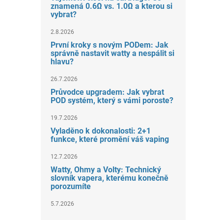
znamená 0.6Ω vs. 1.0Ω a kterou si
vybrat?
2.8.2026
První kroky s novým PODem: Jak
správně nastavit watty a nespálit si
hlavu?
26.7.2026
Průvodce upgradem: Jak vybrat
POD systém, který s vámi poroste?
19.7.2026
Vyladěno k dokonalosti: 2+1
funkce, které promění váš vaping
12.7.2026
Watty, Ohmy a Volty: Technický
slovník vapera, kterému konečně
porozumíte
5.7.2026