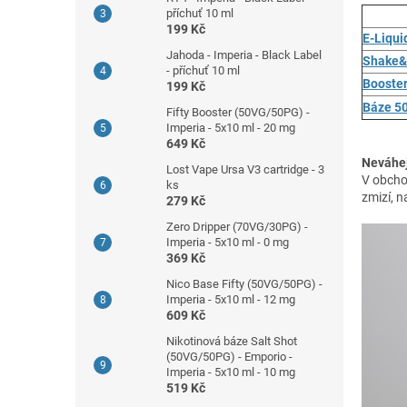
příchuť 10 ml
199 Kč
E-Liqui
Jahoda - Imperia - Black Label
Shake&
- příchuť 10 ml
Booste
199 Kč
Báze 50
Fifty Booster (50VG/50PG) -
Imperia - 5x10 ml - 20 mg
649 Kč
Neváhej
Lost Vape Ursa V3 cartridge - 3
V obchod
ks
zmizí, n
279 Kč
Zero Dripper (70VG/30PG) -
Imperia - 5x10 ml - 0 mg
369 Kč
Nico Base Fifty (50VG/50PG) -
Imperia - 5x10 ml - 12 mg
609 Kč
Nikotinová báze Salt Shot
(50VG/50PG) - Emporio -
Imperia - 5x10 ml - 10 mg
519 Kč