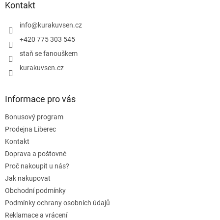
a
Kontakt
t
í
info
@
kurakuvsen.cz
+420 775 303 545
staň se fanouškem
kurakuvsen.cz
Informace pro vás
Bonusový program
Prodejna Liberec
Kontakt
Doprava a poštovné
Proč nakoupit u nás?
Jak nakupovat
Obchodní podmínky
Podmínky ochrany osobních údajů
Reklamace a vrácení