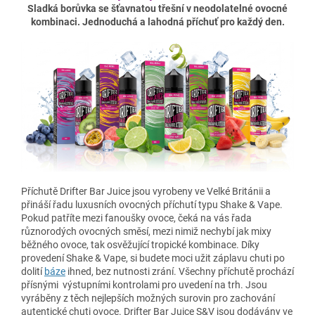
Sladká borůvka se šťavnatou třešní v neodolatelné ovocné
kombinaci. Jednoduchá a lahodná příchuť pro každý den.
Příchutě Drifter Bar Juice jsou vyrobeny ve Velké Británii a
přináší řadu luxusních ovocných příchutí typu Shake & Vape.
Pokud patříte mezi fanoušky ovoce, čeká na vás řada
různorodých ovocných směsí, mezi nimiž nechybí jak mixy
běžného ovoce, tak osvěžující tropické kombinace. Díky
provedení Shake & Vape, si budete moci užit záplavu chuti po
dolití
báze
ihned, bez nutnosti zrání. Všechny příchutě prochází
přísnými výstupními kontrolami pro uvedení na trh. Jsou
vyráběny z těch nejlepších možných surovin pro zachování
autentické chuti ovoce. Drifter Bar Juice S&V jsou dodávány ve