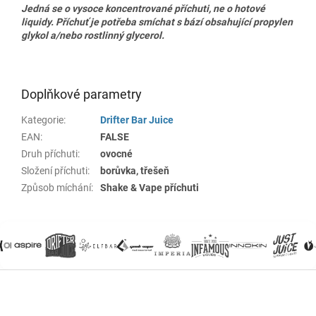
Jedná se o vysoce koncentrované příchuti, ne o hotové
liquidy. Příchuť je potřeba smíchat s bází obsahující propylen
glykol a/nebo rostlinný glycerol.
Doplňkové parametry
Kategorie
:
Drifter Bar Juice
EAN
:
FALSE
Druh příchuti
:
ovocné
Složení příchuti
:
borůvka, třešeň
Způsob míchání
:
Shake & Vape příchuti
Z
á
p