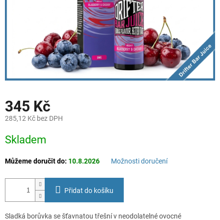
345 Kč
285,12 Kč bez DPH
Měrná
Skladem
cena:
Můžeme doručit do:
10.8.2026
Možnosti doručení
Přidat do košíku
Sladká borůvka se šťavnatou třešní v neodolatelné ovocné