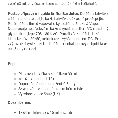
velké 60 ml lahvičce, ve které se nachází 16 ml příchutě.
Postup přípravy e-liquidu Drifter Bar Juice:
Do 60 ml lahvičky
s 16 ml příchutě dolijte bázi. Lahvičku důkladně protřepejte.
Poté můžete ihned vapovat díky systému Shake & Vape.
Doporučujeme především báze s vyšším podílem VG (rostlinný
glycerol), nejlépe 70% - 80% VG. Použít však můžete také
klasické báze 50/50, nebo báze s vyšším podílem PG. Pro
zvýraznění výsledné chuti můžete nechat hotový e-liquid také
cca 3 dny odležet.
Popis:
Plastová lahvička s kapátkem 60 ml
Množství příchuti: 16 ml
Doporučená doba odležení: 0-3 dny
Skladování: v chladném a suchém místě
Výrobce:
Juice Sauz
(UK)
Obsah balení:
1× 60 ml lahvička s 16 ml příchuti