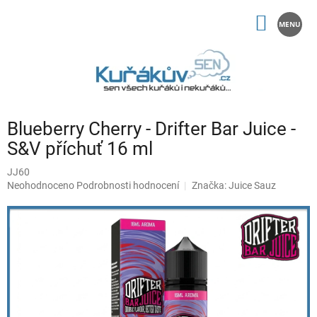
Přejít
na
NÁKUP
Registrace
obsah
KOŠÍK
Blueberry Cherry - Drifter Bar Juice -
S&V příchuť 16 ml
JJ60
Průměrné
Neohodnoceno
Podrobnosti hodnocení
Značka:
Juice Sauz
hodnocení
produktu
je
0,0
z
5
hvězdiček.