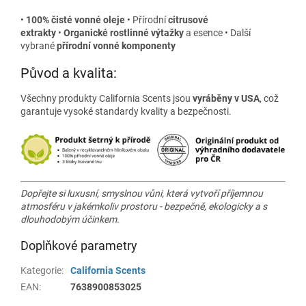
•
100% čisté vonné oleje
• Přírodní
citrusové
extrakty
•
Organické rostlinné výtažky
a esence • Další
vybrané
přírodní vonné komponenty
Původ a kvalita:
Všechny produkty California Scents jsou
vyráběny v USA
, což
garantuje vysoké standardy kvality a bezpečnosti.
Dopřejte si luxusní, smyslnou vůni, která vytvoří příjemnou
atmosféru v jakémkoliv prostoru - bezpečně, ekologicky a s
dlouhodobým účinkem.
Doplňkové parametry
Kategorie
:
California Scents
EAN
:
7638900853025