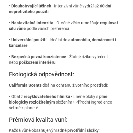
•
Dlouhotrvající účinek
- Intenzivní vůně vydrží až
60 dní
nepřetržitého použití
•
Nastavitelná intenzita
- Otočné víčko umožňuje
regulovat
sílu vůně
podle vašich preferencí
•
Univerzální použití
- Ideální do
automobilu, domácnosti i
kanceláře
•
Bezpečná pevná konzistence
- Žádné riziko vytečení
nebo
poškození interiéru
Ekologická odpovědnost:
California Scents
dbá na ochranu životního prostředí:
• Obal z
recyklovatelného hliníku
• Lněné bloky s
plně
biologicky rozložitelným
složením • Přírodní ingredience
šetrné k planetě
Prémiová kvalita vůní:
Každá vůně obsahuje výhradně
prvotřídní složky
: