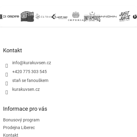
Z
á
p
a
Kontakt
t
í
info
@
kurakuvsen.cz
+420 775 303 545
staň se fanouškem
kurakuvsen.cz
Informace pro vás
Bonusový program
Prodejna Liberec
Kontakt