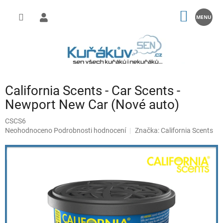
Přejít
na
NÁKUP
obsah
KOŠÍK
California Scents - Car Scents -
Newport New Car (Nové auto)
CSCS6
Průměrné
Neohodnoceno
Podrobnosti hodnocení
Značka:
California Scents
hodnocení
produktu
je
0,0
z
5
hvězdiček.