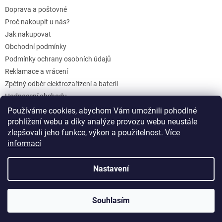
Doprava a poštovné
Proč nakoupit u nás?
Jak nakupovat
Obchodní podmínky
Podmínky ochrany osobních údajů
Reklamace a vrácení
Zpětný odběr elektrozařízení a baterií
Hodnocení obchodu
Dárkové poukazy
Používáme cookies, abychom Vám umožnili pohodlné
Blog
prohlížení webu a díky analýze provozu webu neustále
zlepšovali jeho funkce, výkon a použitelnost.
Více
informací
Vytvořil Shoptet
Nastavení
Copyright 2026
KurakuvSEN.cz
. Všechna práva vyhrazena.
Souhlasím
Upravit nastavení cookies