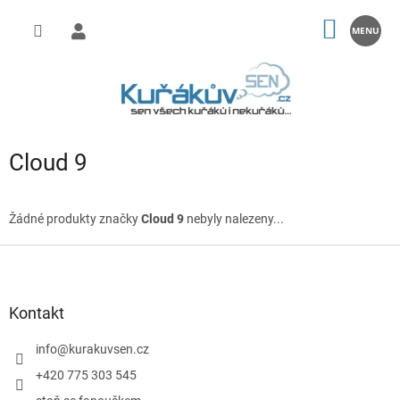
Přejít
na
NÁKUP
obsah
KOŠÍK
Cloud 9
Žádné produkty značky
Cloud 9
nebyly nalezeny...
Z
á
p
a
Kontakt
t
í
info
@
kurakuvsen.cz
+420 775 303 545