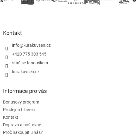
Z
á
p
a
Kontakt
t
í
info
@
kurakuvsen.cz
+420 775 303 545
staň se fanouškem
kurakuvsen.cz
Informace pro vás
Bonusový program
Prodejna Liberec
Kontakt
Doprava a poštovné
Proč nakoupit u nás?