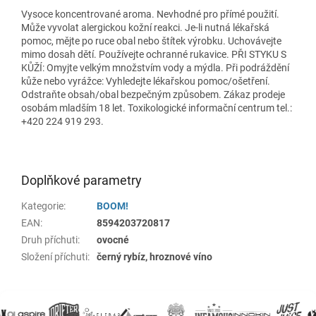
Vysoce koncentrované aroma. Nevhodné pro přímé použití.
Může vyvolat alergickou kožní reakci. Je-li nutná lékařská
pomoc, mějte po ruce obal nebo štítek výrobku. Uchovávejte
mimo dosah dětí. Používejte ochranné rukavice. PŘI STYKU S
KŮŽÍ: Omyjte velkým množstvím vody a mýdla. Při podráždění
kůže nebo vyrážce: Vyhledejte lékařskou pomoc/ošetření.
Odstraňte obsah/obal bezpečným způsobem. Zákaz prodeje
osobám mladším 18 let. Toxikologické informační centrum tel.:
+420 224 919 293.
Doplňkové parametry
Kategorie
:
BOOM!
EAN
:
8594203720817
Druh příchuti
:
ovocné
Složení příchuti
:
černý rybíz, hroznové víno