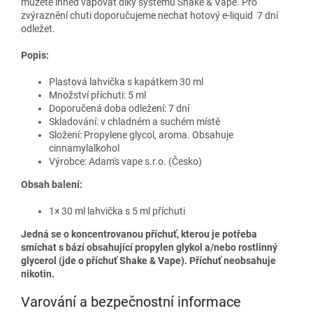
můžete ihned vapovat díky systému Shake & Vape. Pro
zvýraznění chuti doporučujeme nechat hotový e-liquid 7 dní
odležet.
Popis:
Plastová lahvička s kapátkem 30 ml
Množství příchuti: 5 ml
Doporučená doba odležení: 7 dní
Skladování: v chladném a suchém místě
Složení:
Propylene glycol, aroma. Obsahuje
cinnamylalkohol
Výrobce: Adam's vape s.r.o.
(Česko)
Obsah balení:
1× 30 ml lahvička s 5 ml příchuti
Jedná se o koncentrovanou příchuť, kterou je potřeba
smíchat s bází obsahující propylen glykol a/nebo rostlinný
glycerol (jde o příchuť Shake & Vape). Příchuť neobsahuje
nikotin.
Varování a bezpečnostní informace