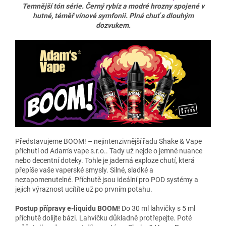
Temnější tón série. Černý rybíz a modré hrozny spojené v
hutné, téměř vínové symfonii. Plná chuť s dlouhým
dozvukem.
Představujeme BOOM! – nejintenzivnější řadu Shake & Vape
příchutí od Adam's vape s.r.o.. Tady už nejde o jemné nuance
nebo decentní doteky. Tohle je jaderná exploze chutí, která
přepíše vaše vaperské smysly. Silné, sladké a
nezapomenutelné. Příchutě jsou ideální pro POD systémy a
jejich výraznost ucítíte už po prvním potahu.
Postup přípravy e-liquidu BOOM!
Do 30 ml lahvičky s 5 ml
příchutě dolijte bázi. Lahvičku důkladně protřepejte. Poté