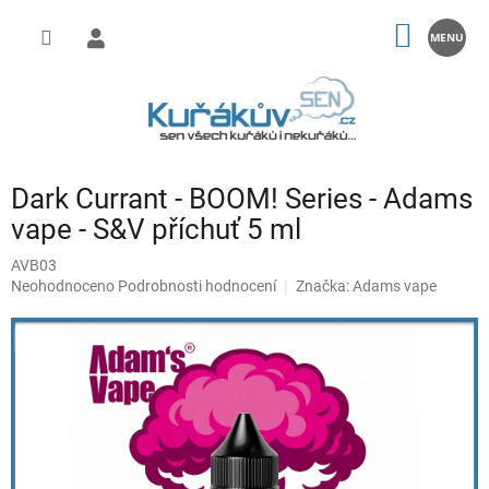
Přejít
na
NÁKUP
obsah
KOŠÍK
Dark Currant - BOOM! Series - Adams
vape - S&V příchuť 5 ml
AVB03
Průměrné
Neohodnoceno
Podrobnosti hodnocení
Značka:
Adams vape
hodnocení
produktu
je
0,0
z
5
hvězdiček.