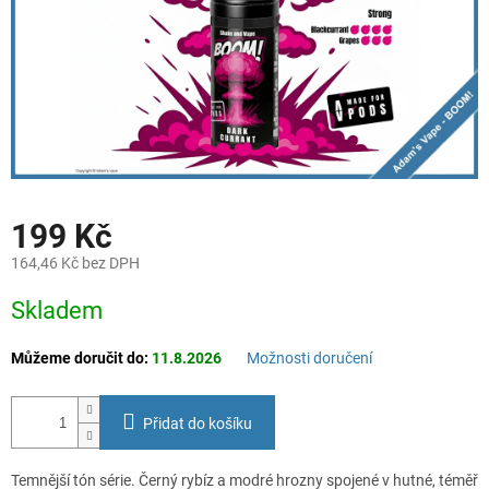
199 Kč
164,46 Kč bez DPH
Měrná
Skladem
cena:
Můžeme doručit do:
11.8.2026
Možnosti doručení
Přidat do košíku
Temnější tón série. Černý rybíz a modré hrozny spojené v hutné, téměř