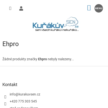
Přejít
na
NÁKUP
obsah
KOŠÍK
Ehpro
Žádné produkty značky
Ehpro
nebyly nalezeny...
Z
á
p
a
Kontakt
t
í
info
@
kurakuvsen.cz
+420 775 303 545