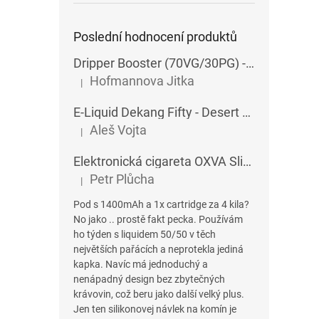
Poslední hodnocení produktů
Dripper Booster (70VG/30PG) - Imperia - 5x10 ml - 15 mg
Hofmannova Jitka
|
Hodnocení produktu je 5 z 5 hvězdiček.
E-Liquid Dekang Fifty - Desert Ship - 10 ml
Aleš Vojta
|
Hodnocení produktu je 5 z 5 hvězdiček.
Elektronická cigareta OXVA SlimStick X POD 1400 mAh
Petr Plůcha
|
Hodnocení produktu je 5 z 5 hvězdiček.
Pod s 1400mAh a 1x cartridge za 4 kila?
No jako .. prostě fakt pecka. Používám
ho týden s liquidem 50/50 v těch
největších pařácích a neprotekla jediná
kapka. Navíc má jednoduchý a
nenápadný design bez zbytečných
krávovin, což beru jako další velký plus.
Jen ten silikonovej návlek na komín je