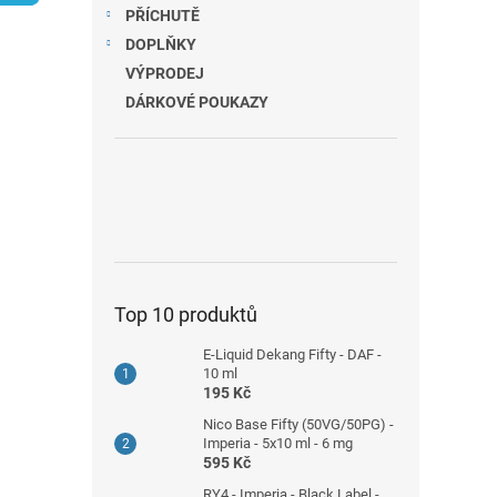
n
PŘÍCHUTĚ
e
DOPLŇKY
l
VÝPRODEJ
DÁRKOVÉ POUKAZY
Top 10 produktů
E-Liquid Dekang Fifty - DAF -
10 ml
195 Kč
Nico Base Fifty (50VG/50PG) -
Imperia - 5x10 ml - 6 mg
595 Kč
RY4 - Imperia - Black Label -