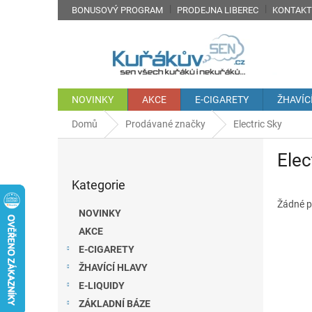
Přejít
BONUSOVÝ PROGRAM
PRODEJNA LIBEREC
KONTAKT
na
obsah
NOVINKY
AKCE
E-CIGARETY
ŽHAVÍC
Domů
Prodávané značky
Electric Sky
P
Elec
o
Přeskočit
s
Kategorie
kategorie
t
r
Žádné p
NOVINKY
a
AKCE
n
E-CIGARETY
n
í
ŽHAVÍCÍ HLAVY
p
E-LIQUIDY
a
ZÁKLADNÍ BÁZE