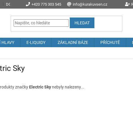
DOPRAVA A POŠTOVNÉ
+420 775 303 545
PROČ NAKOUPIT U NÁS?
info@kurakuvsen.cz
JAK NAKUPOVAT
R
HLEDAT
Í HLAVY
E-LIQUIDY
ZÁKLADNÍ BÁZE
PŘÍCHUTĚ
tric Sky
rodukty značky
Electric Sky
nebyly nalezeny...