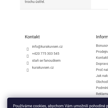
trochu ústřel.
Z
á
p
a
t
Kontakt
Infor
í
Bonuso
info
@
kurakuvsen.cz
Prodejn
+420 775 303 545
Kontakt
staň se fanouškem
Doprava
kurakuvsen.cz
Proč na
Jak nak
Obchod
Podmínk
Reklama
Zpětný o
Používáme cookies, abychom Vám umožnili pohodlné pr
Hodnoc