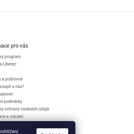
mace pro vás
vý program
a Liberec
 a poštovné
koupit u nás?
upovat
ní podmínky
y ochrany osobních údajů
ce a vrácení
dběr elektrozařízení a baterií
ohlížení
ení obchodu