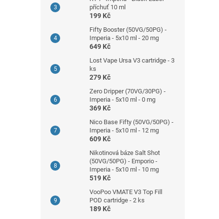
příchuť 10 ml
199 Kč
Fifty Booster (50VG/50PG) -
Imperia - 5x10 ml - 20 mg
649 Kč
Lost Vape Ursa V3 cartridge - 3
ks
279 Kč
Zero Dripper (70VG/30PG) -
Imperia - 5x10 ml - 0 mg
369 Kč
Nico Base Fifty (50VG/50PG) -
Imperia - 5x10 ml - 12 mg
609 Kč
Nikotinová báze Salt Shot
(50VG/50PG) - Emporio -
Imperia - 5x10 ml - 10 mg
519 Kč
VooPoo VMATE V3 Top Fill
POD cartridge - 2 ks
189 Kč