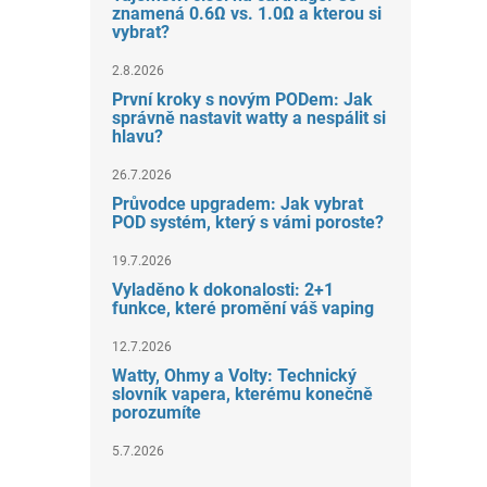
znamená 0.6Ω vs. 1.0Ω a kterou si
vybrat?
2.8.2026
První kroky s novým PODem: Jak
správně nastavit watty a nespálit si
hlavu?
26.7.2026
Průvodce upgradem: Jak vybrat
POD systém, který s vámi poroste?
19.7.2026
Vyladěno k dokonalosti: 2+1
funkce, které promění váš vaping
12.7.2026
Watty, Ohmy a Volty: Technický
slovník vapera, kterému konečně
porozumíte
5.7.2026