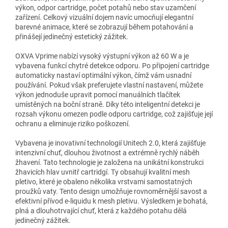
výkon, odpor cartridge, počet potahů nebo stav uzamčení
zařízení. Celkový vizuální dojem navíc umocňují elegantní
barevné animace, které se zobrazují během potahování a
přinášejí jedinečný estetický zážitek.
OXVA Vprime nabízí vysoký výstupní výkon až 60 W a je
vybavena funkcí chytré detekce odporu. Po připojení cartridge
automaticky nastaví optimální výkon, čímž vám usnadní
používání. Pokud však preferujete vlastní nastavení, můžete
výkon jednoduše upravit pomocí manuálních tlačítek
umístěných na boční straně. Díky této inteligentní detekci je
rozsah výkonu omezen podle odporu cartridge, což zajišťuje její
ochranu a eliminuje riziko poškození.
Vybavena je inovativní technologií Unitech 2.0, která zajišťuje
intenzivní chuť, dlouhou životnost a extrémně rychlý náběh
žhavení. Tato technologie je založena na unikátní konstrukci
žhavicích hlav uvnitř cartridgí. Ty obsahují kvalitní mesh
pletivo, které je obaleno několika vrstvami samostatných
proužků vaty. Tento design umožňuje rovnoměrnější savost a
efektivní přívod e-liquidu k mesh pletivu. Výsledkem je bohatá,
plná a dlouhotrvající chuť, která z každého potahu dělá
jedinečný zážitek.