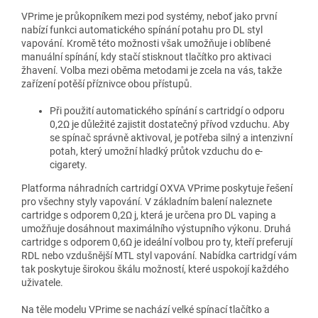
VPrime je průkopníkem mezi pod systémy, neboť jako první
nabízí funkci automatického spínání potahu pro DL styl
vapování. Kromě této možnosti však umožňuje i oblíbené
manuální spínání, kdy stačí stisknout tlačítko pro aktivaci
žhavení. Volba mezi oběma metodami je zcela na vás, takže
zařízení potěší příznivce obou přístupů.
Při použití automatického spínání s cartridgí o odporu
0,2
Ω
je důležité zajistit dostatečný přívod vzduchu. Aby
se spínač správně aktivoval, je potřeba silný a intenzivní
potah, který umožní hladký průtok vzduchu do e-
cigarety.
Platforma náhradních cartridgí OXVA VPrime poskytuje řešení
pro všechny styly vapování. V základním balení naleznete
cartridge s odporem 0,2
Ω
j, která je určena pro DL vaping a
umožňuje dosáhnout maximálního výstupního výkonu. Druhá
cartridge s odporem 0,6
Ω
je ideální volbou pro ty, kteří preferují
RDL nebo vzdušnější MTL styl vapování. Nabídka cartridgí vám
tak poskytuje širokou škálu možností, které uspokojí každého
uživatele.
Na těle modelu VPrime se nachází velké spínací tlačítko a