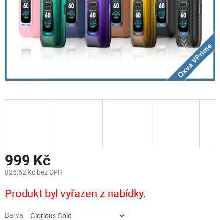
999 Kč
825,62 Kč bez DPH
Měrná
Produkt byl vyřazen z nabídky.
cena:
Barva