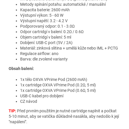
Metody spínání potahu: automatické / manuální
Kapacita baterie: 2600 mAh
Výstupní výkon: 5 - 60 W
Výstupní napětí: 3.2 - 4.2 V
Podporovaný odpor: 0.1 - 3.0Ω
Odpor cartridgí v balení: 0.2Ω / 0.6Ω
Objem cartridgí v balení: 5 ml
Dobíjení: USB-C port (5V / 2A)
Materiál: zinková slitina + umělá kůže nebo IML + PCTG
Regulace airflow: ano
Barva: dle zvolené varianty
Obsah balení:
1x tělo OXVA VPrime Pod (2600 mAh)
1x cartridge OXVA VPrime Pod (0.2Ω, 5 ml)
1x cartridge OXVA VPrime Pod (0.6Ω, 5 ml)
USB-C kabel pro dobíjení
CZ návod
TIP:
Před prvním použitím je nutné cartridge naplnit a počkat
5-10 minut, aby se vatička důkladně nasákla, aby nedošlo k její
"napálení".