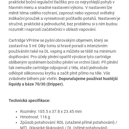
praktické boční regulační tlačítko pro co nejrychlejší pohyb v
hlavním menu a snadné nastavení výkonu. V nastavení lze
měnit téma celého rozhraní, zapnout nebo vypnout světelný
indikační proužek a vyresetovat počítadlo potahů. Nastavení je
stručné, praktické a jednoduché, bez problému si s ním budou
rozumět i naprostí začátečníci v oblasti vapování.
Cartridge VPrime se pyšní obrovským objemem, který se
zastavil na 5 ml. Díky tomu si hravě poradí s intenzivním
používáním také na DL vaping a můžete se těšit na minimum
doplňování. Pro účely plnění opatřil výrobce tyto cartridge
oblíbeným systémem bočního plnění ve vrchní části. Při plnění
tak nemusíte cartridge odpojovat z těla, stačí jednoduše
odklopit silikonovou krytku a začít plnit přímo na těle. Vše
zvládnete během pár vteřin.
Doporučujeme používat hustější
liquidy a báze 70/30 (Dripper).
Technická specifikace:
Rozměry: 105.5 x 37.8 x 23.45 mm
Hmotnost: 116 g
Způsob potahování: RDL (utažené přímé potahování) /
MTL (klasické šlukování) / DL (přímé potahování)