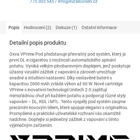
775 303 545 / info@kurakuvsen.cz
Popis
Hodnocení (2)
Diskuze (1)
Ostatní informace
Detailní popis produktu
Oxva VPrime Pod představuje převratný pod systém, který je
první DL e-cigaretou s možností automatického spínání
potahu. Vyniká velkým plnobarevným displejem, jenž poskytuje
úžasný vizuální zážitek z vapování a zároveň umožňuje
snadné a intuitivní nastavení. Díky vestavěné baterii s
kapacitou 2600 mAh zvládá výkon až 60 W. Nové cartridge
VPrime s inovativní technologií Unitech 2.0 zajišťují
mimořádnou chuť při každém potahu a podporují různé styly
vapování – DL, RDL i MTL. Tento vyspělý pod systém zaujme
precizním kovovým tělem, které spojuje eleganci s originalitou.
Promyšlené a praktické uživatelské rozhraní vás okamžitě
nadchne. Dopřejte si jedinečný zážitek z vapování s tímto
výjimečným zařízením.