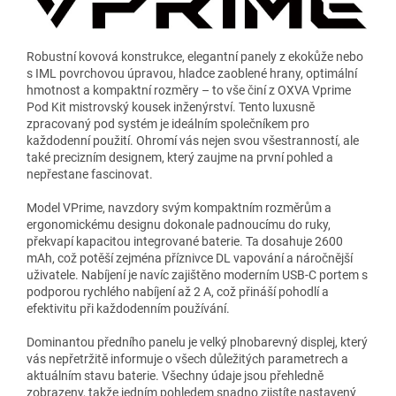
Robustní kovová konstrukce, elegantní panely z ekokůže nebo
s IML povrchovou úpravou, hladce zaoblené hrany, optimální
hmotnost a kompaktní rozměry – to vše činí z OXVA Vprime
Pod Kit mistrovský kousek inženýrství. Tento luxusně
zpracovaný pod systém je ideálním společníkem pro
každodenní použití. Ohromí vás nejen svou všestranností, ale
také precizním designem, který zaujme na první pohled a
nepřestane fascinovat.
Model VPrime, navzdory svým kompaktním rozměrům a
ergonomickému designu dokonale padnoucímu do ruky,
překvapí kapacitou integrované baterie. Ta dosahuje 2600
mAh, což potěší zejména příznivce DL vapování a náročnější
uživatele. Nabíjení je navíc zajištěno moderním USB-C portem s
podporou rychlého nabíjení až 2 A, což přináší pohodlí a
efektivitu při každodenním používání.
Dominantou předního panelu je velký plnobarevný displej, který
vás nepřetržitě informuje o všech důležitých parametrech a
aktuálním stavu baterie. Všechny údaje jsou přehledně
zobrazeny, takže jedním pohledem snadno zjistíte nastavený