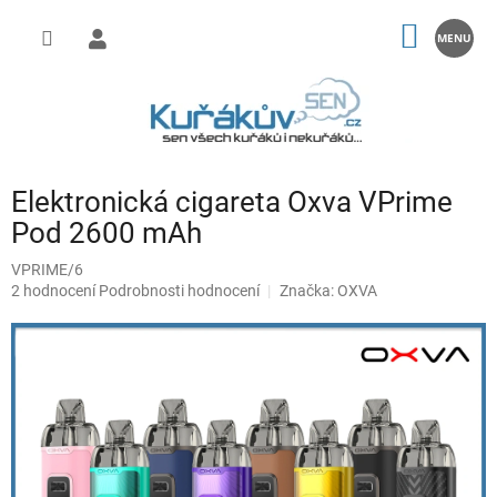
Přejít
na
NÁKUP
obsah
KOŠÍK
Elektronická cigareta Oxva VPrime
Pod 2600 mAh
VPRIME/6
Průměrné
2 hodnocení
Podrobnosti hodnocení
Značka:
OXVA
hodnocení
produktu
je
5,0
z
5
hvězdiček.