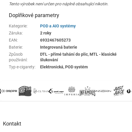
Tento výrobek není určen pro náplně obsahující nikotin.
Doplňkové parametry
Kategorie
:
POD a AIO systémy
Záruka
:
2 roky
EAN
:
6932467605273
Baterie
:
Integrovaná baterie
Způsob
DTL - přímé tahání do plic, MTL - klasické
používání
:
šlukování
Typ e-cigarety
:
Elektronická, POD systém
Z
á
p
a
Kontakt
t