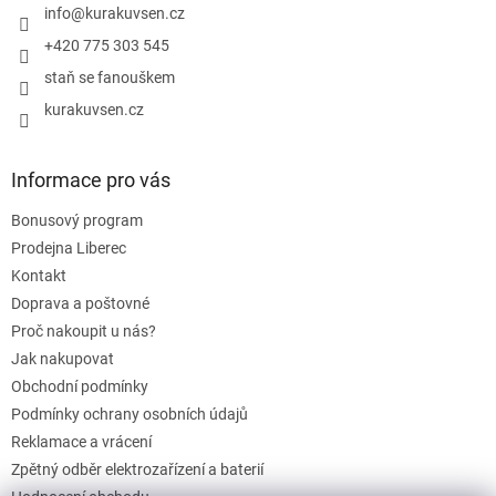
í
info
@
kurakuvsen.cz
+420 775 303 545
staň se fanouškem
kurakuvsen.cz
Informace pro vás
Bonusový program
Prodejna Liberec
Kontakt
Doprava a poštovné
Proč nakoupit u nás?
Jak nakupovat
Obchodní podmínky
Podmínky ochrany osobních údajů
Reklamace a vrácení
Zpětný odběr elektrozařízení a baterií