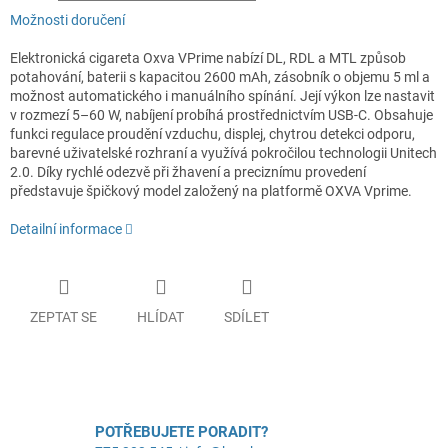
Možnosti doručení
Elektronická cigareta Oxva VPrime nabízí DL, RDL a MTL způsob
potahování, baterii s kapacitou 2600 mAh, zásobník o objemu 5 ml a
možnost automatického i manuálního spínání. Její výkon lze nastavit
v rozmezí 5–60 W, nabíjení probíhá prostřednictvím USB-C. Obsahuje
funkci regulace proudění vzduchu, displej, chytrou detekci odporu,
barevné uživatelské rozhraní a využívá pokročilou technologii Unitech
2.0. Díky rychlé odezvě při žhavení a preciznímu provedení
představuje špičkový model založený na platformě OXVA Vprime.
Detailní informace
ZEPTAT SE
HLÍDAT
SDÍLET
POTŘEBUJETE PORADIT?