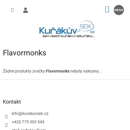
Přejít
na
NÁKUP
obsah
KOŠÍK
Flavormonks
Žádné produkty značky
Flavormonks
nebyly nalezeny...
Z
á
p
a
Kontakt
t
í
info
@
kurakuvsen.cz
+420 775 303 545