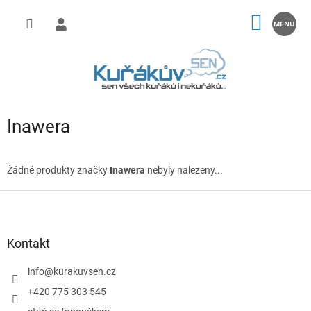
Přejít
na
NÁKUP
obsah
KOŠÍK
Inawera
Žádné produkty značky
Inawera
nebyly nalezeny...
Z
á
p
a
Kontakt
t
í
info
@
kurakuvsen.cz
+420 775 303 545