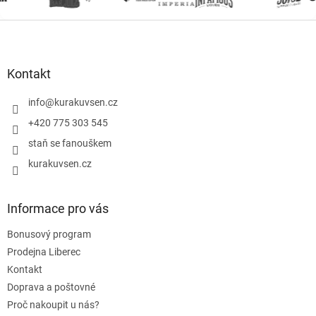
Z
á
p
a
Kontakt
t
í
info
@
kurakuvsen.cz
+420 775 303 545
staň se fanouškem
kurakuvsen.cz
Informace pro vás
Bonusový program
Prodejna Liberec
Kontakt
Doprava a poštovné
Proč nakoupit u nás?