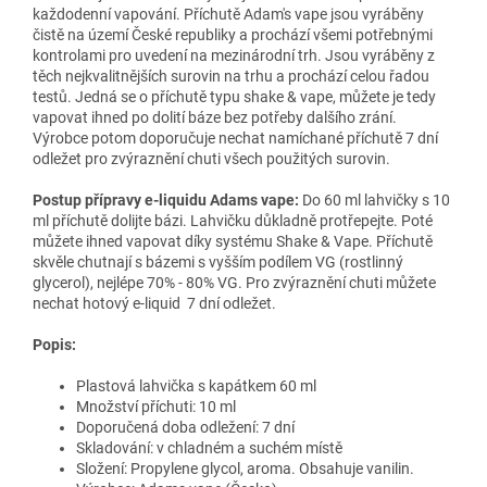
každodenní vapování. Příchutě Adam's vape jsou vyráběny
čistě na území České republiky a prochází všemi potřebnými
kontrolami pro uvedení na mezinárodní trh. Jsou vyráběny z
těch nejkvalitnějších surovin na trhu a prochází celou řadou
testů. Jedná se o příchutě typu shake & vape, můžete je tedy
vapovat ihned po dolití báze bez potřeby dalšího zrání.
Výrobce potom doporučuje nechat namíchané příchutě 7 dní
odležet pro zvýraznění chuti všech použitých surovin.
Postup přípravy e-liquidu Adams vape:
Do 60 ml lahvičky s 10
ml příchutě dolijte bázi. Lahvičku důkladně protřepejte. Poté
můžete ihned vapovat díky systému Shake & Vape. Příchutě
skvěle chutnají s bázemi s vyšším podílem VG (rostlinný
glycerol), nejlépe 70% - 80% VG. Pro zvýraznění chuti můžete
nechat hotový e-liquid 7 dní odležet.
Popis:
Plastová lahvička s kapátkem 60 ml
Množství příchuti: 10 ml
Doporučená doba odležení: 7 dní
Skladování: v chladném a suchém místě
Složení:
Propylene glycol, aroma. Obsahuje vanilin.