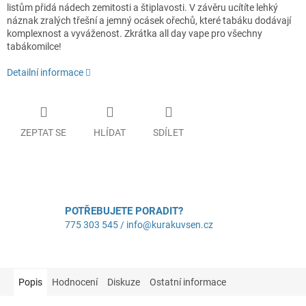
listům přidá nádech zemitosti a štiplavosti. V závěru ucítíte lehký
náznak zralých třešní a jemný ocásek ořechů, které tabáku dodávají
komplexnost a vyváženost. Zkrátka all day vape pro všechny
tabákomilce!
Detailní informace
ZEPTAT SE
HLÍDAT
SDÍLET
POTŘEBUJETE PORADIT?
775 303 545 / info@kurakuvsen.cz
Popis
Hodnocení
Diskuze
Ostatní informace