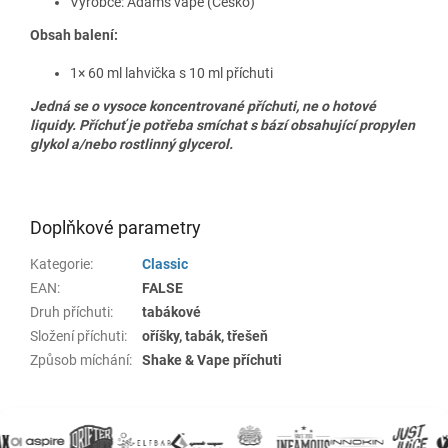
Výrobce:
Adams vape (Česko)
Obsah balení:
1× 60 ml lahvička s 10 ml příchuti
Jedná se o vysoce koncentrované příchuti, ne o hotové
liquidy. Příchuť je potřeba smíchat s bází obsahující propylen
glykol a/nebo rostlinný glycerol.
Doplňkové parametry
Kategorie
:
Classic
EAN
:
FALSE
Druh příchuti
:
tabákové
Složení příchuti
:
oříšky, tabák, třešeň
Způsob míchání
:
Shake & Vape příchuti