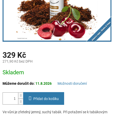
329 Kč
271,90 Kč bez DPH
Měrná
Skladem
cena:
Můžeme doručit do:
11.8.2026
Možnosti doručení
Přidat do košíku
Ve vůni je zřetelný jemný, suchý tabák. Při potažení se k tabákovým