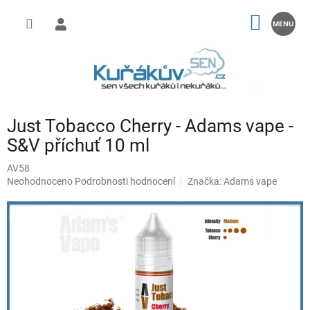
Přejít
na
NÁKUP
obsah
KOŠÍK
Just Tobacco Cherry - Adams vape -
S&V příchuť 10 ml
AV58
Průměrné
Neohodnoceno
Podrobnosti hodnocení
Značka:
Adams vape
hodnocení
produktu
je
0,0
z
5
hvězdiček.