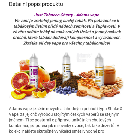
Detailní popis produktu
Just Tobacco Cherry - Adams vape
Ve vůni je zřetelný jemný, suchý tabák. Při potažení se k
tabákovým listům přidá nádech zemitosti a štiplavosti. V
závěru ucítíte lehký náznak zralých třešní a jemný ocásek
ořechů, které tabáku dodávají komplexnost a vyváženost.
Zkrátka all day vape pro všechny tabákomilce!
Adam's vape je série nových a lahodných příchutí typu Shake &
Vape, za jejichž výrobou stojí tým českých vaperů se stejným
jménem. Ti se postarali o přípravu unikátních chuťových
kombinací, jež potěší jak milovníky ovoce, tak také dezertů. V
kolekci najdete skutečně vynikající směsi vhodné pro