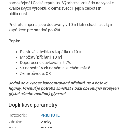
samozřejmě i České republiky. Výrobce si zakládá na vysoké
kvalitě svých výrobků, o čemž svědčí i jejich celostátní
oblíbenost.
Příchutě Imperia jsou dodávány v 10 ml lahvičkách s úzkým
kapátkem pro snadné použití.
Popis:
Plastová lahvička s kapátkem 10 ml
Množství příchuti: 10 ml
Doporučené dávkování: 5-7%
Skladování: v chladném a suchém místě
Země původu: ČR
Jedná se o vysoce koncentrované příchuti, ne o hotové
liquidy. Příchuť je potřeba smíchat s bází obsahující propylen
glykol a/nebo rostlinný glycerol.
Doplňkové parametry
Kategorie
:
PŘÍCHUTĚ
Záruka
:
2 roky