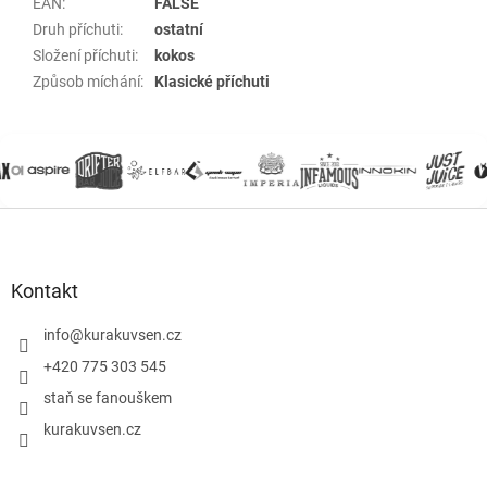
EAN
:
FALSE
Druh příchuti
:
ostatní
Složení příchuti
:
kokos
Způsob míchání
:
Klasické příchuti
Z
á
p
a
Kontakt
t
í
info
@
kurakuvsen.cz
+420 775 303 545
staň se fanouškem
kurakuvsen.cz