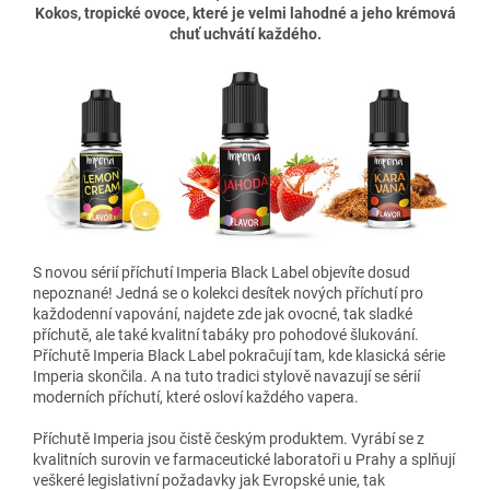
Kokos, tropické ovoce, které je velmi lahodné a jeho krémová
chuť uchvátí každého.
S novou sérií příchutí Imperia Black Label objevíte dosud
nepoznané! Jedná se o kolekci desítek nových příchutí pro
každodenní vapování, najdete zde jak ovocné, tak sladké
příchutě, ale také kvalitní tabáky pro pohodové šlukování.
Příchutě Imperia Black Label pokračují tam, kde klasická série
Imperia skončila. A na tuto tradici stylově navazují se sérií
moderních příchutí, které osloví každého vapera.
Příchutě Imperia jsou čistě českým produktem. Vyrábí se z
kvalitních surovin ve farmaceutické laboratoři u Prahy a splňují
veškeré legislativní požadavky jak Evropské unie, tak