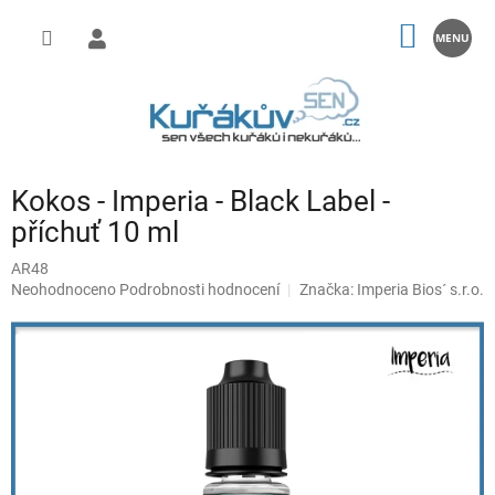
Přejít
na
NÁKUP
obsah
KOŠÍK
Kokos - Imperia - Black Label -
příchuť 10 ml
AR48
Průměrné
Neohodnoceno
Podrobnosti hodnocení
Značka:
Imperia Bios´ s.r.o.
hodnocení
produktu
je
0,0
z
5
hvězdiček.