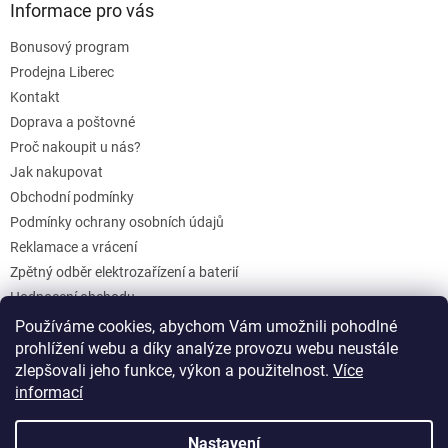
Informace pro vás
Bonusový program
Prodejna Liberec
Kontakt
Doprava a poštovné
Proč nakoupit u nás?
Jak nakupovat
Obchodní podmínky
Podmínky ochrany osobních údajů
Reklamace a vrácení
Zpětný odběr elektrozařízení a baterií
Hodnocení obchodu
Dárkové poukazy
Používáme cookies, abychom Vám umožnili pohodlné
Blog
prohlížení webu a díky analýze provozu webu neustále
zlepšovali jeho funkce, výkon a použitelnost.
Více
informací
Vytvořil Shoptet
Nastavení