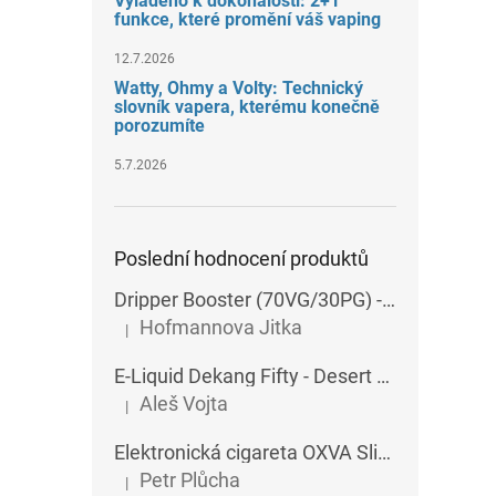
Vyladěno k dokonalosti: 2+1
funkce, které promění váš vaping
12.7.2026
Watty, Ohmy a Volty: Technický
slovník vapera, kterému konečně
porozumíte
5.7.2026
Poslední hodnocení produktů
Dripper Booster (70VG/30PG) - Imperia - 5x10 ml - 15 mg
Hofmannova Jitka
|
Hodnocení produktu je 5 z 5 hvězdiček.
E-Liquid Dekang Fifty - Desert Ship - 10 ml
Aleš Vojta
|
Hodnocení produktu je 5 z 5 hvězdiček.
Elektronická cigareta OXVA SlimStick X POD 1400 mAh
Petr Plůcha
|
Hodnocení produktu je 5 z 5 hvězdiček.