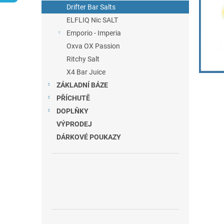
n
Drifter Bar Salts
e
ELFLIQ Nic SALT
l
Emporio - Imperia
Oxva OX Passion
Ritchy Salt
X4 Bar Juice
ZÁKLADNÍ BÁZE
PŘÍCHUTĚ
DOPLŇKY
VÝPRODEJ
DÁRKOVÉ POUKAZY