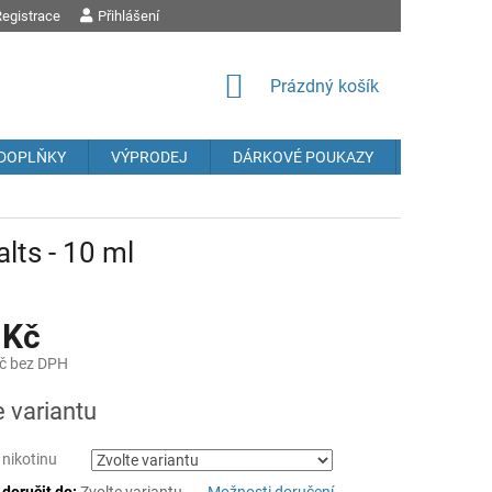
egistrace
OBCHODNÍ PODMÍNKY
Přihlášení
PODMÍNKY OCHRANY OSOBNÍCH ÚDAJŮ
REK
NÁKUPNÍ
Prázdný košík
KOŠÍK
DOPLŇKY
VÝPRODEJ
DÁRKOVÉ POUKAZY
Prodávané
alts - 10 ml
 Kč
č bez DPH
e variantu
 nikotinu