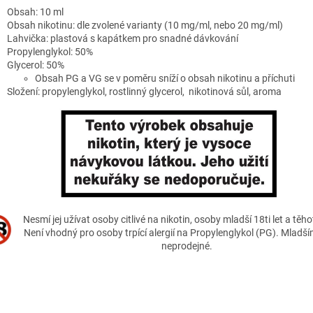
Obsah: 10 ml
Obsah nikotinu: dle zvolené varianty (10 mg/ml, nebo 20 mg/ml)
Lahvička: plastová s kapátkem pro snadné dávkování
Propylenglykol: 50%
Glycerol: 50%
Obsah PG a VG se v poměru sníží o obsah nikotinu a příchuti
Složení: propylenglykol, rostlinný glycerol, nikotinová sůl, aroma
Nesmí jej užívat osoby citlivé na nikotin, osoby mladší 18ti let a těh
Není vhodný pro osoby trpící alergií na Propylenglykol (PG). Mladším
neprodejné.