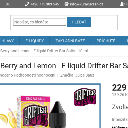
DOPRAVA A POŠTOVNÉ
+420 775 303 545
PROČ NAKOUPIT U NÁS?
info@kurakuvsen.cz
JAK NAKUPOVAT
R
HLEDAT
Í HLAVY
E-LIQUIDY
ZÁKLADNÍ BÁZE
PŘÍCHUTĚ
Berry and Lemon - E-liquid Drifter Bar Salts - 10 ml
Berry and Lemon - E-liquid Drifter Bar S
né
noceno
Podrobnosti hodnocení
Značka:
Juice Sauz
ení
229
u
189,26 K
Měrná
Zvolt
cena:
ek.
Intenzita