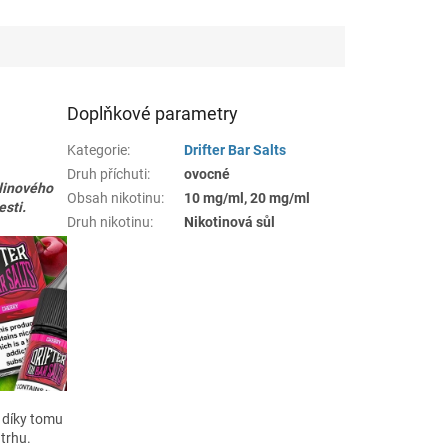
Doplňkové parametry
Kategorie
:
Drifter Bar Salts
Druh příchuti
:
ovocné
linového
Obsah nikotinu
:
10 mg/ml, 20 mg/ml
esti.
Druh nikotinu
:
Nikotinová sůl
a díky tomu
 trhu.