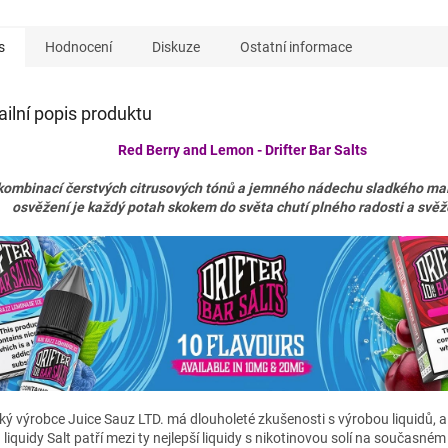
s
Hodnocení
Diskuze
Ostatní informace
ailní popis produktu
Red Berry and Lemon
- Drifter Bar Salts
kombinací čerstvých citrusových tónů a jemného nádechu sladkého ma
osvěžení je každý potah skokem do světa chutí plného radosti a svěž
ský výrobce Juice Sauz LTD. má dlouholeté zkušenosti s výrobou liquidů, 
h liquidy Salt patří mezi ty nejlepší liquidy s nikotinovou solí na současném