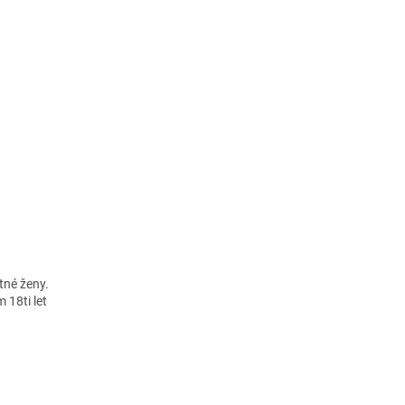
otné ženy.
 18ti let