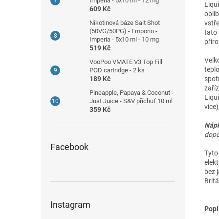
Imperia - 5x10 ml - 12 mg
Liqui
609 Kč
oblíb
Nikotinová báze Salt Shot
vstř
(50VG/50PG) - Emporio -
tato 
Imperia - 5x10 ml - 10 mg
přiro
519 Kč
Velk
VooPoo VMATE V3 Top Fill
teplo
POD cartridge - 2 ks
189 Kč
spotř
zaříz
Pineapple, Papaya & Coconut -
Liqu
Just Juice - S&V příchuť 10 ml
více
359 Kč
Nápl
dopo
Facebook
Tyto 
elek
bez 
Britá
Instagram
Popi