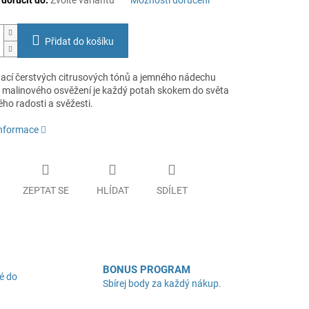
oručit do:
Zvolte variantu
Možnosti doručení
Přidat do košíku
ací čerstvých citrusových tónů a jemného nádechu
 malinového osvěžení je každý potah skokem do světa
ého radosti a svěžesti.
informace
ZEPTAT SE
HLÍDAT
SDÍLET
BONUS PROGRAM
é do
Sbírej body za každý nákup.