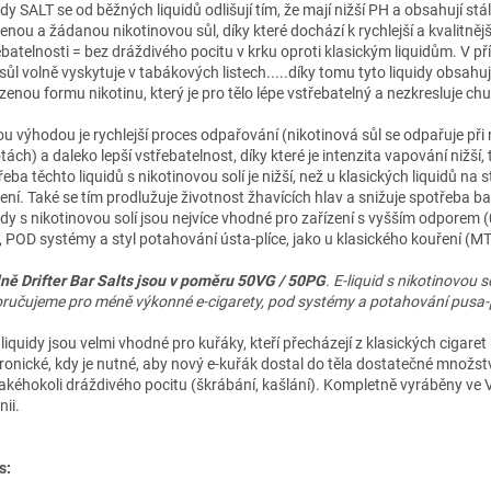
dy SALT se od běžných liquidů odlišují tím, že mají nižší PH a obsahují stál
enou a žádanou nikotinovou sůl, díky které dochází k rychlejší a kvalitnějš
ebatelnosti = bez dráždivého pocitu v krku oproti klasickým liquidům. V př
sůl volně vyskytuje v tabákových listech.....díky tomu tyto liquidy obsahuj
zenou formu nikotinu, který je pro tělo lépe vstřebatelný a nezkresluje chu
ou výhodou je rychlejší proces odpařování (nikotinová sůl se odpařuje při 
tách) a daleko lepší vstřebatelnost, díky které je intenzita vapování nižší,
eba těchto liquidů s nikotinovou solí je nižší, než u klasických liquidů na 
ení. Také se tím prodlužuje životnost žhavících hlav a snižuje spotřeba ba
idy s nikotinovou solí jsou nejvíce vhodné pro zařízení s vyšším odporem
), POD systémy a styl potahování ústa-plíce, jako u klasického kouření (MT
ně Drifter Bar Salts jsou v poměru 50VG / 50PG
. E-liquid s nikotinovou so
ručujeme pro méně výkonné e-cigarety, pod systémy a potahování pusa-p
liquidy jsou velmi vhodné pro kuřáky, kteří přecházejí z klasických cigaret
tronické, kdy je nutné, aby nový e-kuřák dostal do těla dostatečné množstv
jakéhokoli dráždivého pocitu (škrábání, kašlání). Kompletně vyráběny ve 
nii.
s: