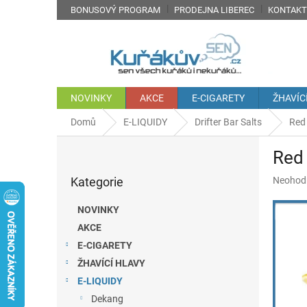
Přejít
BONUSOVÝ PROGRAM
PRODEJNA LIBEREC
KONTAKT
na
obsah
NOVINKY
AKCE
E-CIGARETY
ŽHAVÍC
Domů
E-LIQUIDY
Drifter Bar Salts
Red 
P
Red 
o
Přeskočit
s
Průměr
Kategorie
Neohod
kategorie
t
hodnoc
r
produkt
NOVINKY
a
je
AKCE
n
0,0
z
E-CIGARETY
n
5
í
ŽHAVÍCÍ HLAVY
hvězdič
p
E-LIQUIDY
a
Dekang