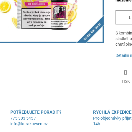
Můžeme d
S kombin
sladkého
chutí pln
Detailní 
TISK
POTŘEBUJETE PORADIT?
RYCHLÁ EXPEDICE
775 303 545 /
Pro objednávky přijat
info@kurakuvsen.cz
14h.