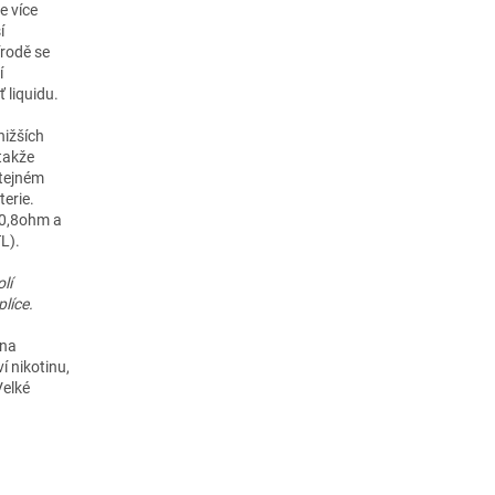
e více
í
írodě se
í
ť liquidu.
nižších
 takže
stejném
terie.
 (0,8ohm a
L).
lí
líce.
 na
í nikotinu,
Velké