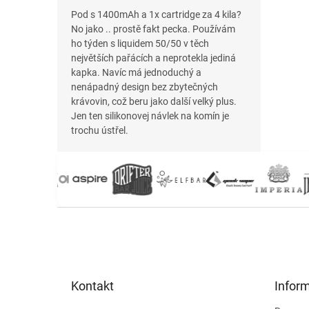
Pod s 1400mAh a 1x cartridge za 4 kila?
No jako .. prostě fakt pecka. Používám
ho týden s liquidem 50/50 v těch
největších pařácích a neprotekla jediná
kapka. Navíc má jednoduchý a
nenápadný design bez zbytečných
krávovin, což beru jako další velký plus.
Jen ten silikonovej návlek na komín je
trochu ústřel.
Z
á
p
a
t
Kontakt
Infor
í