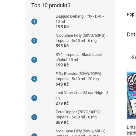
Top 10 produktů
Popi
E-Liquid Dekang Fifty - DAF -
10 ml
195 Kč
Det
Nico Base Fifty (50VG/50PG) -
Imperia - 5x10 ml - 6 mg
595 Kč
RY4 - Imperia - Black Label -
S 
příchuť 10 ml
199 Kč
Fifty Booster (50VG/50PG) -
Imperia - 5x10 ml - 20 mg
649 Kč
Lost Vape Ursa V3 cartridge - 3
ks
279 Kč
Zero Dripper (70VG/30PG) -
Imperia - 5x10 ml - 0 mg
369 Kč
Brit
Nico Base Fifty (50VG/50PG) -
jejic