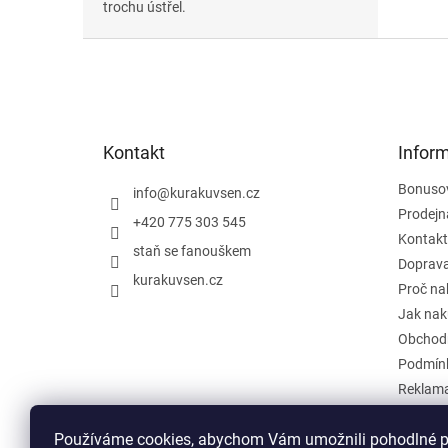
trochu ústřel.
Z
á
p
a
t
Kontakt
Infor
í
Bonuso
info
@
kurakuvsen.cz
Prodejn
+420 775 303 545
Kontakt
staň se fanouškem
Doprava
kurakuvsen.cz
Proč na
Jak nak
Obchod
Podmínk
Reklama
Zpětný o
Používáme cookies, abychom Vám umožnili pohodlné pr
Hodnoc