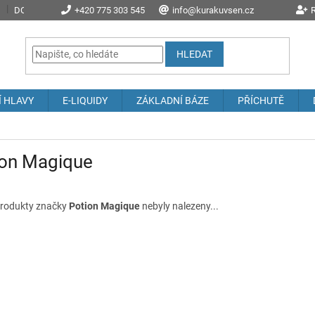
DOPRAVA A POŠTOVNÉ
+420 775 303 545
PROČ NAKOUPIT U NÁS?
info@kurakuvsen.cz
JAK NAKUPOVAT
R
HLEDAT
Í HLAVY
E-LIQUIDY
ZÁKLADNÍ BÁZE
PŘÍCHUTĚ
ion Magique
rodukty značky
Potion Magique
nebyly nalezeny...