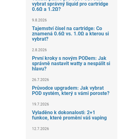
vybrat správný liquid pro cartridge
0.6Ω a 1.2Ω?
9.8.2026
Tajemství čísel na cartridge: Co
znamená 0.6Ω vs. 1.0Ω a kterou si
vybrat?
2.8.2026
První kroky s novým PODem: Jak
správně nastavit watty a nespálit si
hlavu?
26.7.2026
Průvodce upgradem: Jak vybrat
POD systém, který s vámi poroste?
19.7.2026
Vyladěno k dokonalosti: 2+1
funkce, které promění váš vaping
12.7.2026