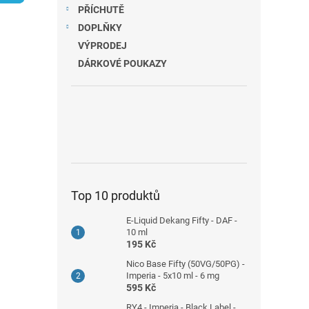
n
PŘÍCHUTĚ
e
DOPLŇKY
l
VÝPRODEJ
DÁRKOVÉ POUKAZY
Top 10 produktů
E-Liquid Dekang Fifty - DAF -
10 ml
195 Kč
Nico Base Fifty (50VG/50PG) -
Imperia - 5x10 ml - 6 mg
595 Kč
RY4 - Imperia - Black Label -