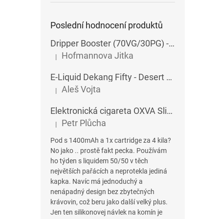
Poslední hodnocení produktů
Dripper Booster (70VG/30PG) - Imperia - 5x10 ml - 15 mg
Hofmannova Jitka
|
Hodnocení produktu je 5 z 5 hvězdiček.
E-Liquid Dekang Fifty - Desert Ship - 10 ml
Aleš Vojta
|
Hodnocení produktu je 5 z 5 hvězdiček.
Elektronická cigareta OXVA SlimStick X POD 1400 mAh
Petr Plůcha
|
Hodnocení produktu je 5 z 5 hvězdiček.
Pod s 1400mAh a 1x cartridge za 4 kila?
No jako .. prostě fakt pecka. Používám
ho týden s liquidem 50/50 v těch
největších pařácích a neprotekla jediná
kapka. Navíc má jednoduchý a
nenápadný design bez zbytečných
krávovin, což beru jako další velký plus.
Jen ten silikonovej návlek na komín je