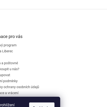
mace pro vás
vý program
a Liberec
 a poštovné
koupit u nás?
upovat
ní podmínky
y ochrany osobních údajů
ce a vrácení
dběr elektrozařízení a baterií
ohlížení
ení obchodu