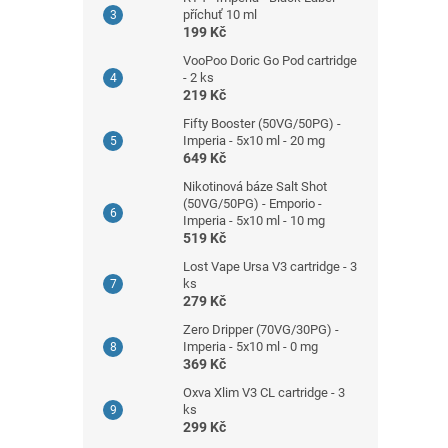
příchuť 10 ml
199 Kč
VooPoo Doric Go Pod cartridge
- 2 ks
219 Kč
Fifty Booster (50VG/50PG) -
Imperia - 5x10 ml - 20 mg
649 Kč
Nikotinová báze Salt Shot
(50VG/50PG) - Emporio -
Imperia - 5x10 ml - 10 mg
519 Kč
Lost Vape Ursa V3 cartridge - 3
ks
279 Kč
Zero Dripper (70VG/30PG) -
Imperia - 5x10 ml - 0 mg
369 Kč
Oxva Xlim V3 CL cartridge - 3
ks
299 Kč