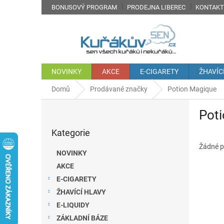
Přejít
BONUSOVÝ PROGRAM
PRODEJNA LIBEREC
KONTAKT
na
obsah
NOVINKY
AKCE
E-CIGARETY
ŽHAVÍC
Domů
Prodávané značky
Potion Magique
P
Pot
o
Přeskočit
s
Kategorie
kategorie
t
r
Žádné p
NOVINKY
a
AKCE
n
E-CIGARETY
n
í
ŽHAVÍCÍ HLAVY
p
E-LIQUIDY
a
ZÁKLADNÍ BÁZE