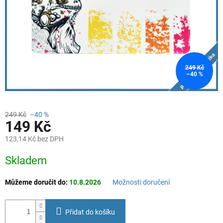
249 Kč
–40 %
249 Kč
–40 %
149 Kč
123,14 Kč bez DPH
Měrná
Skladem
cena:
Můžeme doručit do:
10.8.2026
Možnosti doručení
Přidat do košíku