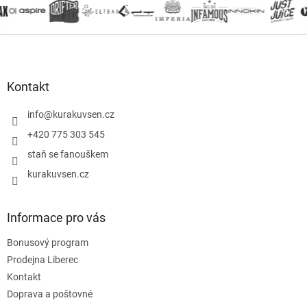
Z
á
p
a
Kontakt
t
í
info
@
kurakuvsen.cz
+420 775 303 545
staň se fanouškem
kurakuvsen.cz
Informace pro vás
Bonusový program
Prodejna Liberec
Kontakt
Doprava a poštovné