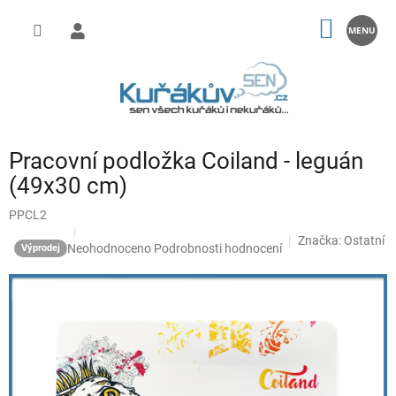
Přejít
na
NÁKUP
obsah
KOŠÍK
Pracovní podložka Coiland - leguán
(49x30 cm)
PPCL2
Značka:
Ostatní
Průměrné
Neohodnoceno
Podrobnosti hodnocení
Výprodej
hodnocení
produktu
je
0,0
z
5
hvězdiček.