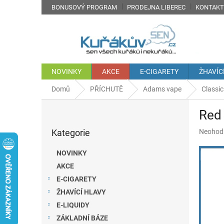
Přejít
BONUSOVÝ PROGRAM
PRODEJNA LIBEREC
KONTAKT
na
obsah
NOVINKY
AKCE
E-CIGARETY
ŽHAVÍC
Domů
PŘÍCHUTĚ
Adams vape
Classic
P
Red 
o
Přeskočit
s
Průměr
Kategorie
Neohod
kategorie
t
hodnoc
r
produkt
NOVINKY
a
je
AKCE
n
0,0
z
E-CIGARETY
n
5
í
ŽHAVÍCÍ HLAVY
hvězdič
p
E-LIQUIDY
a
ZÁKLADNÍ BÁZE