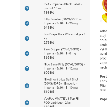
RY4 - Imperia - Black Label -
příchuť 10 ml
199 Kč
Fifty Booster (50VG/50PG) -
Imperia - 5x10 ml - 20 mg
649 Kč
Adam
Lost Vape Ursa V3 cartridge - 3
stoj
ks
chuť
279 Kč
skut
vyrá
Zero Dripper (70VG/30PG) -
Imperia - 5x10 ml - 0 mg
uved
369 Kč
proc
vapo
Nico Base Fifty (50VG/50PG) -
nech
Imperia - 5x10 ml - 12 mg
609 Kč
Post
Nikotinová báze Salt Shot
Lahv
(50VG/50PG) - Emporio -
Příc
Imperia - 5x10 ml - 10 mg
80% 
519 Kč
VooPoo VMATE V3 Top Fill
Popi
POD cartridge - 2 ks
189 Kč