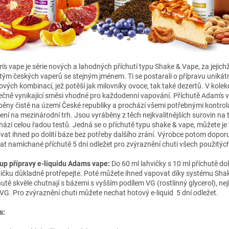
's vape je série nových a lahodných příchutí typu Shake & Vape, za jejic
í tým českých vaperů se stejným jménem. Ti se postarali o přípravu unikát
ových kombinací, jež potěší jak milovníky ovoce, tak také dezertů. V kolek
ečně vynikající směsi vhodné pro každodenní vapování. Příchutě Adam's 
běny čistě na území České republiky a prochází všemi potřebnými kontrol
ení na mezinárodní trh. Jsou vyráběny z těch nejkvalitnějších surovin na 
hází celou řadou testů. Jedná se o příchutě typu shake & vape, můžete je
vat ihned po dolití báze bez potřeby dalšího zrání. Výrobce potom dopor
at namíchané příchutě 5 dní odležet pro zvýraznění chuti všech použitých
up přípravy e-liquidu Adams vape:
Do 60 ml lahvičky s 10 ml příchutě doli
ičku důkladně protřepejte. Poté můžete ihned vapovat díky systému Sha
hutě skvěle chutnají s bázemi s vyšším podílem VG (rostlinný glycerol), nej
VG. Pro zvýraznění chuti můžete nechat hotový e-liquid 5 dní odležet.
s: