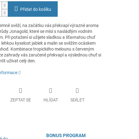
Přidat do košíku
jemně svěží, na začátku vás překvapí výrazné aroma
drůdy Jonagold, které se mísí s nasládlým vodním
 Při potažení si užijete sladkou a šťavnatou chuť
 lehkou kyselost jablek a malin se svěžím ocáskem
jahod. Kombinace tropického melounu s červeným
e zahrady vás zaručeně překvapí a výslednou chuť si
tít užívat celý den.
informace
ZEPTAT SE
HLÍDAT
SDÍLET
BONUS PROGRAM
é do