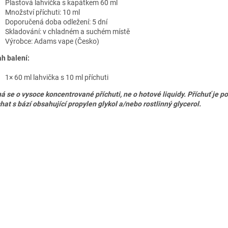
Plastová lahvička s kapátkem 60 ml
Množství příchuti: 10 ml
Doporučená doba odležení: 5 dní
Skladování: v chladném a suchém místě
Výrobce:
Adams vape (Česko)
h balení:
1× 60 ml lahvička s 10 ml příchuti
á se o vysoce koncentrované příchuti, ne o hotové liquidy. Příchuť je p
hat s bází obsahující propylen glykol a/nebo rostlinný glycerol.