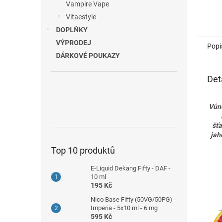
Vampire Vape
Vitaestyle
DOPLŇKY
VÝPRODEJ
Popi
DÁRKOVÉ POUKAZY
Det
Vůně
šťa
jah
Top 10 produktů
E-Liquid Dekang Fifty - DAF -
10 ml
195 Kč
Nico Base Fifty (50VG/50PG) -
Imperia - 5x10 ml - 6 mg
595 Kč