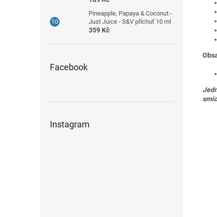
Pineapple, Papaya & Coconut -
Just Juice - S&V příchuť 10 ml
359 Kč
Obsa
Facebook
Jedn
smíc
Instagram