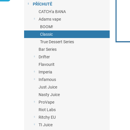
n
PŘÍCHUTĚ
e
CATCH'a BANA
l
Adams vape
BOOM!
Classic
True Dessert Series
Bar Series
Drifter
Flavourit
Imperia
Infamous
Just Juice
Nasty Juice
ProVape
Riot Labs
Ritchy EU
TI Juice