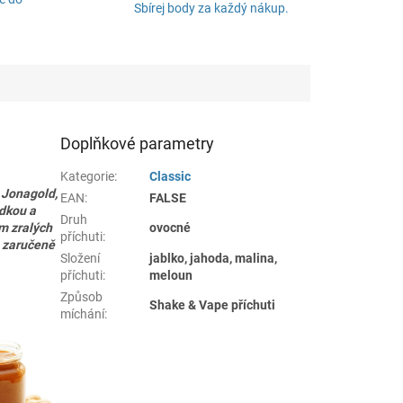
Sbírej body za každý nákup.
Doplňkové parametry
Kategorie
:
Classic
 Jonagold,
EAN
:
FALSE
adkou a
Druh
m zralých
ovocné
příchuti
:
 zaručeně
Složení
jablko, jahoda, malina,
příchuti
:
meloun
Způsob
Shake & Vape příchuti
míchání
: