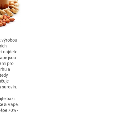
hž výrobou
ních
ci najdete
vape jsou
ami pro
trhu a
 tedy
učuje
 surovin.
jte bázi.
ke & Vape.
lépe 70% -