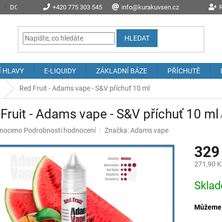
DOPRAVA A POŠTOVNÉ
+420 775 303 545
PROČ NAKOUPIT U NÁS?
info@kurakuvsen.cz
JAK NAKUPOVAT
R
HLEDAT
Í HLAVY
E-LIQUIDY
ZÁKLADNÍ BÁZE
PŘÍCHUTĚ
Red Fruit - Adams vape - S&V příchuť 10 ml
Fruit - Adams vape - S&V příchuť 10 ml
né
noceno
Podrobnosti hodnocení
Značka:
Adams vape
ení
329
u
271,90 K
Měrná
Skla
cena:
ek.
Můžeme d