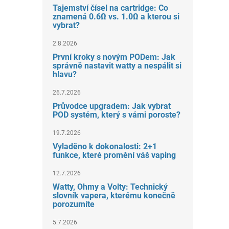
Tajemství čísel na cartridge: Co
znamená 0.6Ω vs. 1.0Ω a kterou si
vybrat?
2.8.2026
První kroky s novým PODem: Jak
správně nastavit watty a nespálit si
hlavu?
26.7.2026
Průvodce upgradem: Jak vybrat
POD systém, který s vámi poroste?
19.7.2026
Vyladěno k dokonalosti: 2+1
funkce, které promění váš vaping
12.7.2026
Watty, Ohmy a Volty: Technický
slovník vapera, kterému konečně
porozumíte
5.7.2026