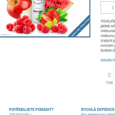
Vůně pří
jablek o
melounem.
melounu,
zralých 
ovocem z
budete ch
Detailní 
TISK
POTŘEBUJETE PORADIT?
RYCHLÁ EXPEDICE
775 303 545 /
Pro objednávky přijat