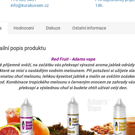
info@kurakuvsen.cz
14h.
s
Hodnocení
Diskuze
Ostatní informace
ailní popis produktu
Red Fruit - Adams vape
 příjemně svěží, na začátku vás překvapí výrazné aroma jablek odrůdy
které se mísí s nasládlým vodním melounem. Při potažení si užijete sl
vnatou chuť melounu, lehkou kyselost jablek a malin se svěžím ocáske
od. Kombinace tropického melounu s červeným ovocem ze zahrady vás
překvapí a výslednou chuť si budete chtít užívat celý den.