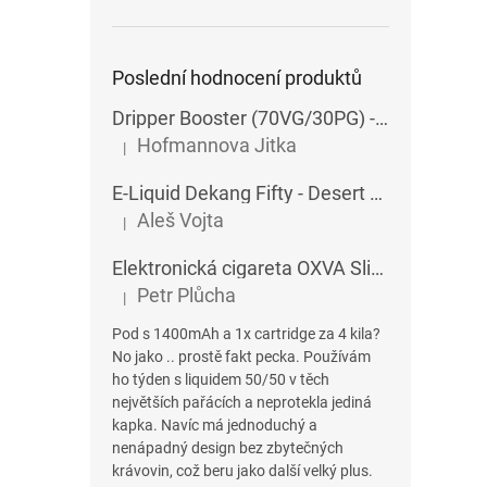
Poslední hodnocení produktů
Dripper Booster (70VG/30PG) - Imperia - 5x10 ml - 15 mg
Hofmannova Jitka
|
Hodnocení produktu je 5 z 5 hvězdiček.
E-Liquid Dekang Fifty - Desert Ship - 10 ml
Aleš Vojta
|
Hodnocení produktu je 5 z 5 hvězdiček.
Elektronická cigareta OXVA SlimStick X POD 1400 mAh
Petr Plůcha
|
Hodnocení produktu je 5 z 5 hvězdiček.
Pod s 1400mAh a 1x cartridge za 4 kila?
No jako .. prostě fakt pecka. Používám
ho týden s liquidem 50/50 v těch
největších pařácích a neprotekla jediná
kapka. Navíc má jednoduchý a
nenápadný design bez zbytečných
krávovin, což beru jako další velký plus.