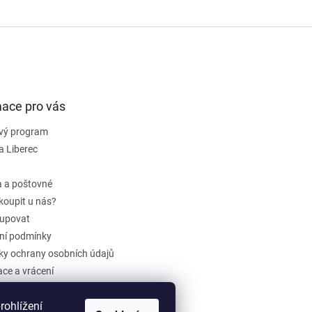
mace pro vás
vý program
a Liberec
 a poštovné
koupit u nás?
upovat
ní podmínky
y ochrany osobních údajů
ce a vrácení
dběr elektrozařízení a baterií
ohlížení
ení obchodu