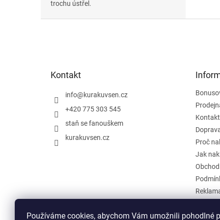
trochu ústřel.
Z
á
p
a
t
Kontakt
Infor
í
Bonuso
info
@
kurakuvsen.cz
Prodejn
+420 775 303 545
Kontakt
staň se fanouškem
Doprava
kurakuvsen.cz
Proč na
Jak nak
Obchod
Podmínk
Reklama
Zpětný o
Používáme cookies, abychom Vám umožnili pohodlné pr
Hodnoc