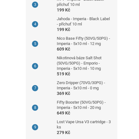
příchuť 10 ml
199 Kč
Jahoda - Imperia - Black Label
- příchuť 10 ml
199 Kč
Nico Base Fifty (50VG/50PG) -
Imperia - 5x10 ml - 12 mg
609 Kč
Nikotinová báze Salt Shot
(50VG/50PG) - Emporio -
Imperia - 5x10 ml - 10 mg
519 Kč
Zero Dripper (70VG/30PG) -
Imperia - 5x10 ml - 0 mg
369 Kč
Fifty Booster (50VG/50PG) -
Imperia - 5x10 ml - 20 mg
649 Kč
Lost Vape Ursa V3 cartridge - 3
ks
279 Kč