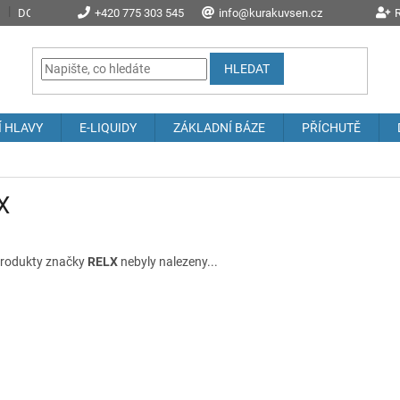
DOPRAVA A POŠTOVNÉ
+420 775 303 545
PROČ NAKOUPIT U NÁS?
info@kurakuvsen.cz
JAK NAKUPOVAT
R
HLEDAT
Í HLAVY
E-LIQUIDY
ZÁKLADNÍ BÁZE
PŘÍCHUTĚ
X
rodukty značky
RELX
nebyly nalezeny...