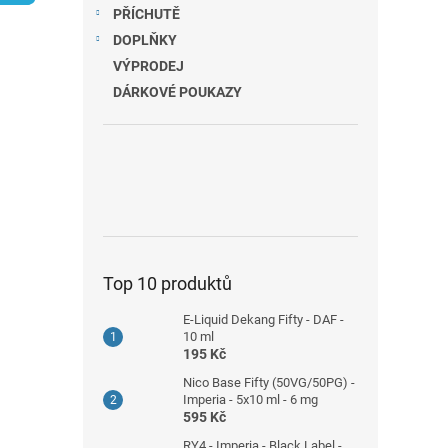
n
PŘÍCHUTĚ
e
DOPLŇKY
l
VÝPRODEJ
DÁRKOVÉ POUKAZY
Top 10 produktů
E-Liquid Dekang Fifty - DAF -
10 ml
195 Kč
Nico Base Fifty (50VG/50PG) -
Imperia - 5x10 ml - 6 mg
595 Kč
RY4 - Imperia - Black Label -