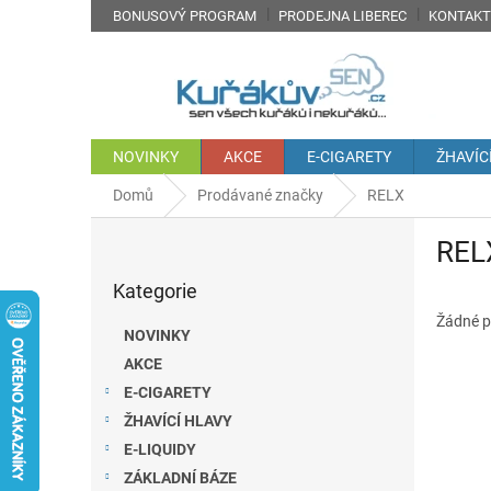
Přejít
BONUSOVÝ PROGRAM
PRODEJNA LIBEREC
KONTAKT
na
obsah
NOVINKY
AKCE
E-CIGARETY
ŽHAVÍC
Domů
Prodávané značky
RELX
P
REL
o
Přeskočit
s
Kategorie
kategorie
t
r
Žádné p
NOVINKY
a
AKCE
n
E-CIGARETY
n
í
ŽHAVÍCÍ HLAVY
p
E-LIQUIDY
a
ZÁKLADNÍ BÁZE