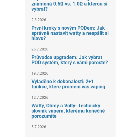
znamená 0.6Ω vs. 1.0Ω a kterou si
vybrat?
2.8.2026
První kroky s novým PODem: Jak
správně nastavit watty a nespálit si
hlavu?
26.7.2026
Průvodce upgradem: Jak vybrat
POD systém, který s vámi poroste?
19.7.2026
Vyladěno k dokonalosti: 2+1
funkce, které promění váš vaping
12.7.2026
Watty, Ohmy a Volty: Technický
slovník vapera, kterému konečně
porozumíte
5.7.2026