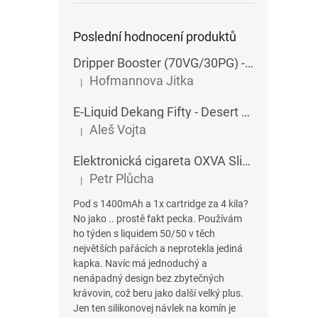
Poslední hodnocení produktů
Dripper Booster (70VG/30PG) - Imperia - 5x10 ml - 15 mg
Hofmannova Jitka
|
Hodnocení produktu je 5 z 5 hvězdiček.
E-Liquid Dekang Fifty - Desert Ship - 10 ml
Aleš Vojta
|
Hodnocení produktu je 5 z 5 hvězdiček.
Elektronická cigareta OXVA SlimStick X POD 1400 mAh
Petr Plůcha
|
Hodnocení produktu je 5 z 5 hvězdiček.
Pod s 1400mAh a 1x cartridge za 4 kila?
No jako .. prostě fakt pecka. Používám
ho týden s liquidem 50/50 v těch
největších pařácích a neprotekla jediná
kapka. Navíc má jednoduchý a
nenápadný design bez zbytečných
krávovin, což beru jako další velký plus.
Jen ten silikonovej návlek na komín je