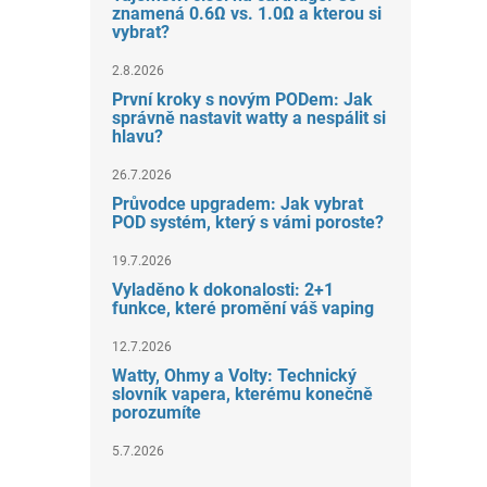
znamená 0.6Ω vs. 1.0Ω a kterou si
vybrat?
2.8.2026
První kroky s novým PODem: Jak
správně nastavit watty a nespálit si
hlavu?
26.7.2026
Průvodce upgradem: Jak vybrat
POD systém, který s vámi poroste?
19.7.2026
Vyladěno k dokonalosti: 2+1
funkce, které promění váš vaping
12.7.2026
Watty, Ohmy a Volty: Technický
slovník vapera, kterému konečně
porozumíte
5.7.2026