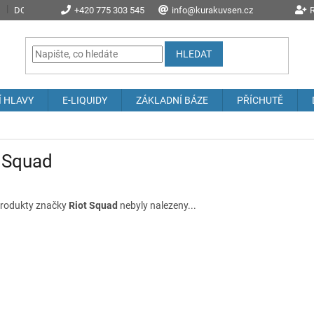
DOPRAVA A POŠTOVNÉ
+420 775 303 545
PROČ NAKOUPIT U NÁS?
info@kurakuvsen.cz
JAK NAKUPOVAT
R
HLEDAT
Í HLAVY
E-LIQUIDY
ZÁKLADNÍ BÁZE
PŘÍCHUTĚ
 Squad
rodukty značky
Riot Squad
nebyly nalezeny...