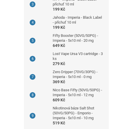
příchuť 10 ml
199 Kč
Jahoda - Imperia - Black Label
- příchuť 10 ml
199 Kč
Fifty Booster (50VG/50PG) -
Imperia - 5x10 ml - 20 mg
649 Kč
Lost Vape Ursa V3 cartridge - 3
ks
279 Kč
Zero Dripper (70VG/30PG) -
Imperia - 5x10 ml - 0 mg
369 Kč
Nico Base Fifty (50VG/50PG) -
Imperia - 5x10 ml - 12 mg
609 Kč
Nikotinová báze Salt Shot
(50VG/50PG) - Emporio -
Imperia - 5x10 ml - 10 mg
519 Kč