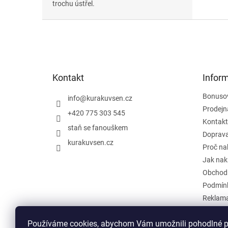
trochu ústřel.
Z
á
p
a
t
Kontakt
Infor
í
Bonuso
info
@
kurakuvsen.cz
Prodejn
+420 775 303 545
Kontakt
staň se fanouškem
Doprava
kurakuvsen.cz
Proč na
Jak nak
Obchod
Podmínk
Reklama
Zpětný o
Používáme cookies, abychom Vám umožnili pohodlné pr
Hodnoc