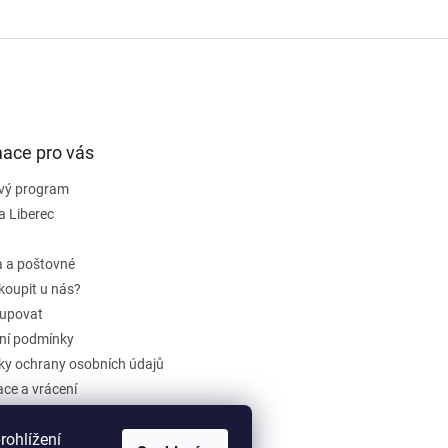
mace pro vás
vý program
a Liberec
 a poštovné
koupit u nás?
upovat
ní podmínky
y ochrany osobních údajů
ce a vrácení
dběr elektrozařízení a baterií
ohlížení
ení obchodu