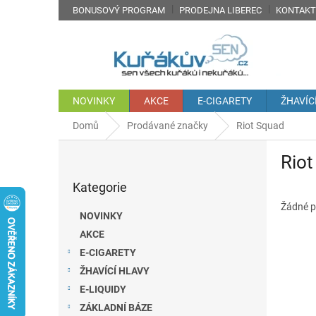
Přejít
BONUSOVÝ PROGRAM
PRODEJNA LIBEREC
KONTAKT
na
obsah
NOVINKY
AKCE
E-CIGARETY
ŽHAVÍC
Domů
Prodávané značky
Riot Squad
P
Riot
o
Přeskočit
s
Kategorie
kategorie
t
r
Žádné p
NOVINKY
a
AKCE
n
E-CIGARETY
n
í
ŽHAVÍCÍ HLAVY
p
E-LIQUIDY
a
ZÁKLADNÍ BÁZE