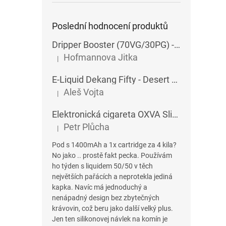
Poslední hodnocení produktů
Dripper Booster (70VG/30PG) - Imperia - 5x10 ml - 15 mg
Hofmannova Jitka
|
Hodnocení produktu je 5 z 5 hvězdiček.
E-Liquid Dekang Fifty - Desert Ship - 10 ml
Aleš Vojta
|
Hodnocení produktu je 5 z 5 hvězdiček.
Elektronická cigareta OXVA SlimStick X POD 1400 mAh
Petr Plůcha
|
Hodnocení produktu je 5 z 5 hvězdiček.
Pod s 1400mAh a 1x cartridge za 4 kila?
No jako .. prostě fakt pecka. Používám
ho týden s liquidem 50/50 v těch
největších pařácích a neprotekla jediná
kapka. Navíc má jednoduchý a
nenápadný design bez zbytečných
krávovin, což beru jako další velký plus.
Jen ten silikonovej návlek na komín je