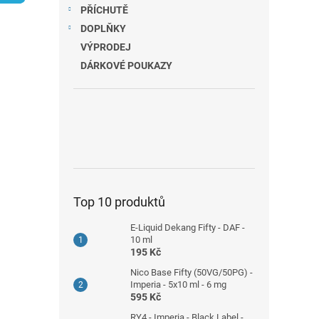
n
PŘÍCHUTĚ
e
DOPLŇKY
l
VÝPRODEJ
DÁRKOVÉ POUKAZY
Top 10 produktů
E-Liquid Dekang Fifty - DAF -
10 ml
195 Kč
Nico Base Fifty (50VG/50PG) -
Imperia - 5x10 ml - 6 mg
595 Kč
RY4 - Imperia - Black Label -