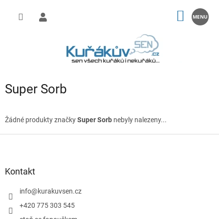
Přejít
na
NÁKUP
obsah
KOŠÍK
Super Sorb
Žádné produkty značky
Super Sorb
nebyly nalezeny...
Z
á
p
a
Kontakt
t
í
info
@
kurakuvsen.cz
+420 775 303 545