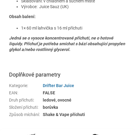
Skladování: v chladném a suchém místě
Výrobce:
Juice Sauz
(UK)
Obsah balení:
1× 60 ml lahvička s 16 ml příchuti
Jedná se o vysoce koncentrované příchuti, ne o hotové
liquidy. Příchuť je potřeba smíchat s bází obsahující propylen
glykol a/nebo rostlinný glycerol.
Doplňkové parametry
Kategorie
:
Drifter Bar Juice
EAN
:
FALSE
Druh příchuti
:
ledové, ovocné
Složení příchuti
:
borůvka
Způsob míchání
:
Shake & Vape příchuti