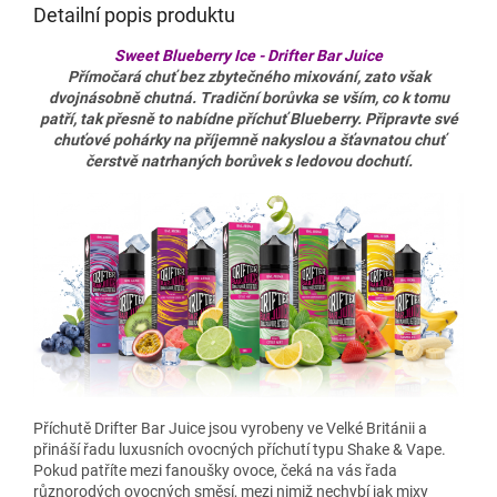
Detailní popis produktu
Sweet Blueberry Ice - Drifter Bar Juice
Přímočará chuť bez zbytečného mixování, zato však
dvojnásobně chutná. Tradiční borůvka se vším, co k tomu
patří, tak přesně to nabídne příchuť Blueberry. Připravte své
chuťové pohárky na příjemně nakyslou a šťavnatou chuť
čerstvě natrhaných borůvek s ledovou dochutí.
Příchutě Drifter Bar Juice jsou vyrobeny ve Velké Británii a
přináší řadu luxusních ovocných příchutí typu Shake & Vape.
Pokud patříte mezi fanoušky ovoce, čeká na vás řada
různorodých ovocných směsí, mezi nimiž nechybí jak mixy