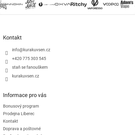
Z
á
p
a
Kontakt
t
í
info
@
kurakuvsen.cz
+420 775 303 545
staň se fanouškem
kurakuvsen.cz
Informace pro vás
Bonusový program
Prodejna Liberec
Kontakt
Doprava a poštovné