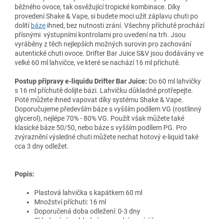
běžného ovoce, tak osvěžující tropické kombinace. Díky
provedení Shake & Vape, si budete moci užit záplavu chuti po
dolití
báze
ihned, bez nutnosti zrání. Všechny příchutě prochází
přísnými výstupními kontrolami pro uvedení na trh. Jsou
vyráběny z těch nejlepších možných surovin pro zachování
autentické chuti ovoce. Drifter Bar Juice S&V jsou dodávány ve
velké 60 ml lahvičce, ve které se nachází 16 ml příchutě.
Postup přípravy e-liquidu Drifter Bar Juice:
Do 60 ml lahvičky
s 16 ml příchutě dolijte bázi. Lahvičku důkladně protřepejte.
Poté můžete ihned vapovat díky systému Shake & Vape.
Doporučujeme především báze s vyšším podílem VG (rostlinný
glycerol), nejlépe 70% - 80% VG. Použít však můžete také
klasické báze 50/50, nebo báze s vyšším podílem PG. Pro
zvýraznění výsledné chuti můžete nechat hotový e-liquid také
cca 3 dny odležet.
Popis:
Plastová lahvička s kapátkem 60 ml
Množství příchuti: 16 ml
Doporučená doba odležení: 0-3 dny