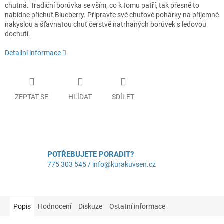
chutná. Tradiční borůvka se vším, co k tomu patří, tak přesně to
nabídne příchuť Blueberry. Připravte své chuťové pohárky na příjemně
nakyslou a šťavnatou chuť čerstvě natrhaných borůvek s ledovou
dochutí.
Detailní informace
ZEPTAT SE
HLÍDAT
SDÍLET
POTŘEBUJETE PORADIT?
775 303 545 / info@kurakuvsen.cz
Popis
Hodnocení
Diskuze
Ostatní informace