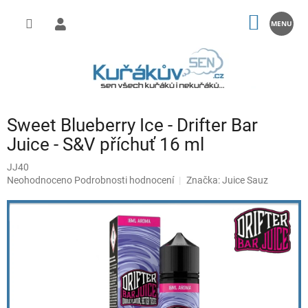
Přejít
na
NÁKUP
obsah
KOŠÍK
Sweet Blueberry Ice - Drifter Bar
Juice - S&V příchuť 16 ml
JJ40
Průměrné
Neohodnoceno
Podrobnosti hodnocení
Značka:
Juice Sauz
hodnocení
produktu
je
0,0
z
5
hvězdiček.