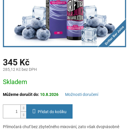
345 Kč
285,12 Kč bez DPH
Měrná
Skladem
cena:
Můžeme doručit do:
10.8.2026
Možnosti doručení
Přidat do košíku
Přímočará chuť bez zbytečného mixování, zato však dvojnásobně