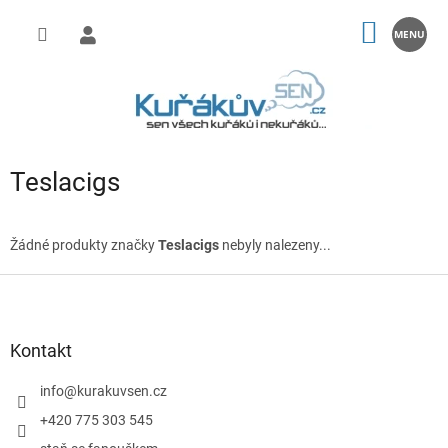
Přejít
na
NÁKUP
obsah
KOŠÍK
Teslacigs
Žádné produkty značky
Teslacigs
nebyly nalezeny...
Z
á
p
a
Kontakt
t
í
info
@
kurakuvsen.cz
+420 775 303 545