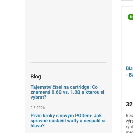
N
Bla
- B
Blog
ml
Tajemství čísel na cartridge: Co
znamená 0.6Ω vs. 1.0Ω a kterou si
vybrat?
32
2.8.2026
První kroky s novým PODem: Jak
Bla
správně nastavit watty a nespálit si
výr
hlavu?
ryb
men