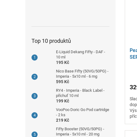
Top 10 produktů
Pea
E-Liquid Dekang Fifty - DAF -
SER
10 ml
195 Kč
Nico Base Fifty (50VG/50PG) -
Imperia - 5x10 ml - 6 mg
595 Kč
32
RY4 - Imperia - Black Label -
příchuť 10 ml
Sla
199 Kč
dop
VooPoo Doric Go Pod cartridge
Výs
- 2 ks
pří
219 Kč
nád
Fifty Booster (50VG/50PG) -
Imperia - 5x10 ml - 20 mg