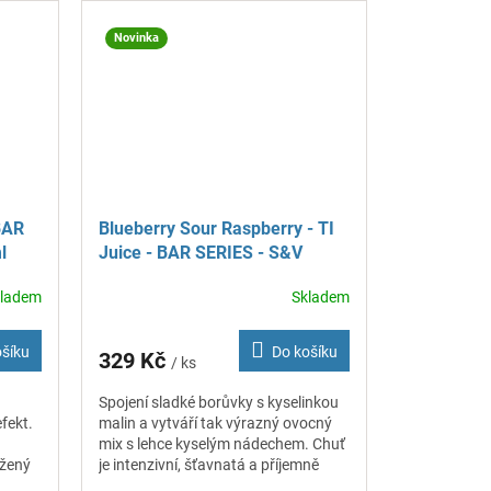
Novinka
 BAR
Blueberry Sour Raspberry - TI
l
Juice - BAR SERIES - S&V
příchuť 10 ml
kladem
Skladem
ošíku
Do košíku
329 Kč
/ ks
Spojení sladké borůvky s kyselinkou
fekt.
malin a vytváří tak výrazný ovocný
mix s lehce kyselým nádechem. Chuť
ážený
je intenzivní, šťavnatá a příjemně
osvěžující.