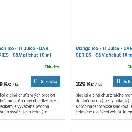
ch Ice - TI Juice - BAR
Mango Ice - TI Juice - BA
IES - S&V příchuť 10 ml
SERIES - S&V příchuť 10 m
Skladem
S
Do košíku
Do k
9 Kč
329 Kč
/ ks
/ ks
dká a plná chuť zralých broskví
Sladká a plná chuť zralého ma
lněnou o příjemný chladivý efekt.
doplněnou o výrazný chladivý e
ledkem je vyvážená ovocná
Kombinace tropické sladkosti 
chuť s osvěžujícím ledovým
ledového osvěžení vytváří inten
echem.
a osvěžující zážitek.