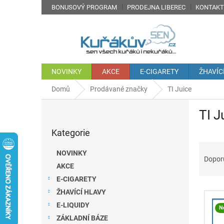
Přejít
BONUSOVÝ PROGRAM
PRODEJNA LIBEREC
KONTAKT
na
obsah
NOVINKY
AKCE
E-CIGARETY
ŽHAVÍC
Domů
Prodávané značky
TI Juice
P
TI J
o
Přeskočit
s
Kategorie
kategorie
t
Ř
r
NOVINKY
a
a
Dopor
AKCE
z
n
e
E-CIGARETY
n
V
n
í
ŽHAVÍCÍ HLAVY
ý
í
p
E-LIQUIDY
N
p
p
a
ZÁKLADNÍ BÁZE
i