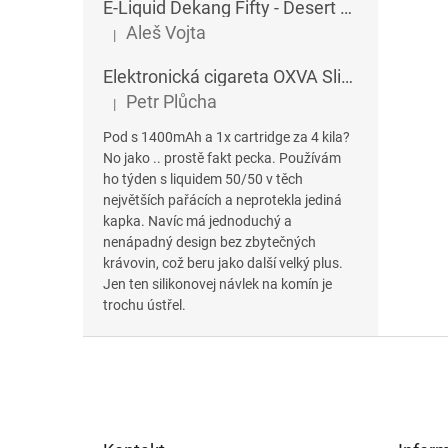
E-Liquid Dekang Fifty - Desert Ship - 10 ml
Aleš Vojta
|
Hodnocení produktu je 5 z 5 hvězdiček.
Elektronická cigareta OXVA SlimStick X POD 1400 mAh
Petr Plůcha
|
Hodnocení produktu je 5 z 5 hvězdiček.
Pod s 1400mAh a 1x cartridge za 4 kila?
No jako .. prostě fakt pecka. Používám
ho týden s liquidem 50/50 v těch
největších pařácích a neprotekla jediná
kapka. Navíc má jednoduchý a
nenápadný design bez zbytečných
krávovin, což beru jako další velký plus.
Jen ten silikonovej návlek na komín je
trochu ústřel.
Z
á
p
a
t