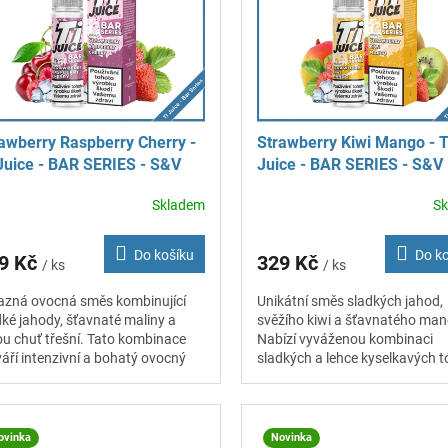
awberry Raspberry Cherry -
Strawberry Kiwi Mango - T
Juice - BAR SERIES - S&V
Juice - BAR SERIES - S&V
chuť 10 ml
příchuť 10 ml
Skladem
S
Do košíku
Do k
9 Kč
329 Kč
/ ks
/ ks
azná ovocná směs kombinující
Unikátní směs sladkých jahod,
dké jahody, šťavnaté maliny a
svěžího kiwi a šťavnatého man
ou chuť třešní. Tato kombinace
Nabízí vyváženou kombinaci
váří intenzivní a bohatý ovocný
sladkých a lehce kyselkavých t
il.
bohatým ovocným profilem.
ovinka
Novinka