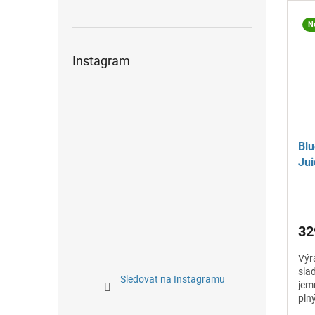
N
Instagram
Blu
Jui
pří
32
Výr
sla
Sledovat na Instagramu
jem
pln
pod