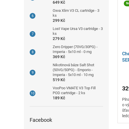
649 Kč
N
Oxva Xlim V3 CL cartridge - 3
ks
299 Kč
Lost Vape Ursa V3 cartridge - 3
ks
279 Kč
Zero Dripper (70VG/30PG) -
Imperia - 5x10 ml - 0 mg
Che
369 Kč
SER
Nikotinová báze Salt Shot
(50VG/50PG) - Emporio -
Imperia - 5x10 ml - 10 mg
519 Kč
32
VooPoo VMATE V3 Top Fill
POD cartridge - 2 ks
189 Kč
Pln
o v
šťa
led
Facebook
a s