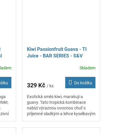
R
Kiwi Passionfruit Guava - TI
l
Juice - BAR SERIES - S&V
příchuť 10 ml
kladem
Skladem
ošíku
Do košíku
329 Kč
/ ks
nga
Exotická směs kiwi, marakuji a
fekt.
guavy. Tato tropická kombinace
a
nabízí výraznou ovocnou chuť s
zivní
příjemně sladkým a lehce kyselkavým
profilem.