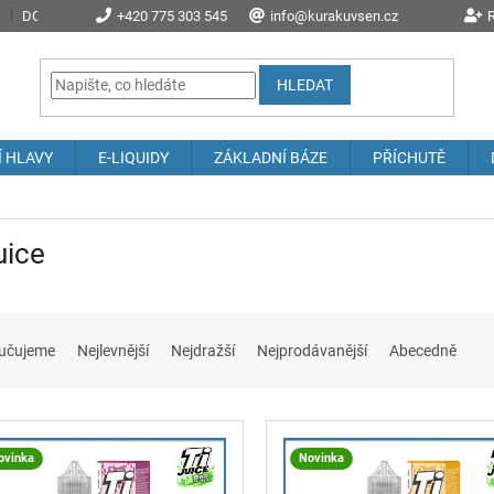
DOPRAVA A POŠTOVNÉ
+420 775 303 545
PROČ NAKOUPIT U NÁS?
info@kurakuvsen.cz
JAK NAKUPOVAT
R
HLEDAT
Í HLAVY
E-LIQUIDY
ZÁKLADNÍ BÁZE
PŘÍCHUTĚ
uice
učujeme
Nejlevnější
Nejdražší
Nejprodávanější
Abecedně
ovinka
Novinka