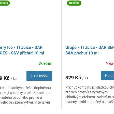
ovinka
Novinka
rry Ice - TI Juice - BAR
Grape - TI Juice - BAR SE
IES - S&V příchuť 10 ml
S&V příchuť 10 ml
Skladem
Vypr
Na d
Do košíku
329 Kč
9 Kč
/ ks
/ ks
Příchuť kombinující sladkou ch
á chuť sladkých třešní doplněnou
zralých hroznů s výrazným
ýrazný chladivý efekt. Kombinace
chladivým efektem. Nabízí inte
vnatého ovocného profilu a
ovocný profil doplněný o osvěžu
ového osvěžení vytváří intenzivní
ledový nádech, který vytváří
věží chuťový zážitek vhodný pro...
příjemně...