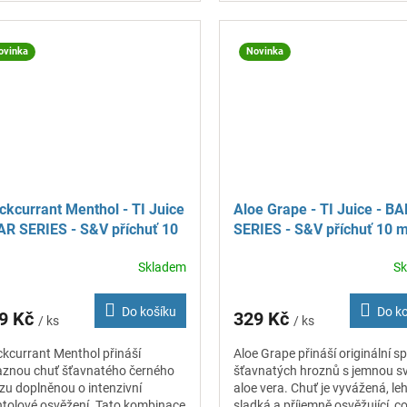
ovinka
Novinka
ckcurrant Menthol - TI Juice
Aloe Grape - TI Juice - BA
AR SERIES - S&V příchuť 10
SERIES - S&V příchuť 10 m
Skladem
S
Do košíku
Do k
9 Kč
329 Kč
/ ks
/ ks
ckcurrant Menthol přináší
Aloe Grape přináší originální sp
aznou chuť šťavnatého černého
šťavnatých hroznů s jemnou sv
ízu doplněnou o intenzivní
aloe vera. Chuť je vyvážená, le
tolové osvěžení. Tato kombinace
sladká a příjemně osvěžující, c