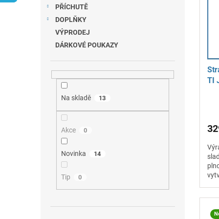
r
n
PŘÍCHUTĚ
s
o
e
p
DOPLŇKY
d
l
r
u
VÝPRODEJ
o
k
DÁRKOVÉ POUKAZY
d
t
u
ů
Str
k
TI 
t
pří
ů
Na skladě
13
32
Akce
0
Výr
Novinka
14
sla
pln
vyt
Tip
0
prof
N