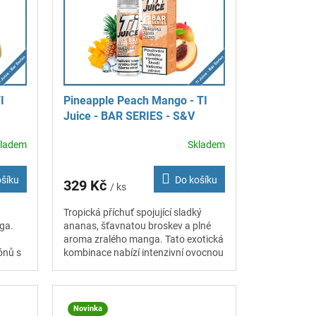
I
Pineapple Peach Mango - TI
Juice - BAR SERIES - S&V
příchuť 10 ml
kladem
Skladem
ošíku
Do košíku
329 Kč
/ ks
Tropická příchuť spojující sladký
ga.
ananas, šťavnatou broskev a plné
aroma zralého manga. Tato exotická
ónů s
kombinace nabízí intenzivní ovocnou
chuť s příjemně sladkým a
osvěžujícím...
Novinka