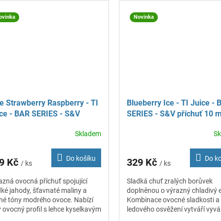
ovinka
Novinka
e Strawberry Raspberry - TI
Blueberry Ice - TI Juice -
ce - BAR SERIES - S&V
SERIES - S&V příchuť 10 m
chuť 10 ml
Skladem
S
Do košíku
Do k
9 Kč
329 Kč
/ ks
/ ks
azná ovocná příchuť spojující
Sladká chuť zralých borůvek
dké jahody, šťavnaté maliny a
doplněnou o výrazný chladivý e
né tóny modrého ovoce. Nabízí
Kombinace ovocné sladkosti a
ý ovocný profil s lehce kyselkavým
ledového osvěžení vytváří vyv
tónem.
a intenzivní chuťový profil.