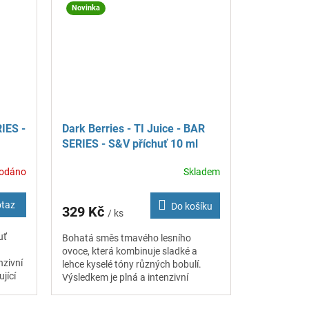
Novinka
RIES -
Dark Berries - TI Juice - BAR
SERIES - S&V příchuť 10 ml
odáno
Skladem
otaz
Do košíku
329 Kč
/ ks
uť
Bohatá směs tmavého lesního
ovoce, která kombinuje sladké a
nzivní
lehce kyselé tóny různých bobulí.
jící
Výsledkem je plná a intenzivní
ovocná příchuť s výrazným
aromatickým profilem.