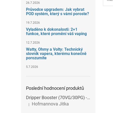
26.7.2026
vyt
chl
Průvodce upgradem: Jak vybrat
POD systém, který s vámi poroste?
19.7.2026
Vyladěno k dokonalosti: 2+1
funkce, které promění váš vaping
12.7.2026
Watty, Ohmy a Volty: Technický
slovník vapera, kterému konečně
porozumíte
5.7.2026
Poslední hodnocení produktů
Dripper Booster (70VG/30PG) - Imperia - 5x10 ml - 15 mg
Hofmannova Jitka
|
Hodnocení produktu je 5 z 5 hvězdiček.