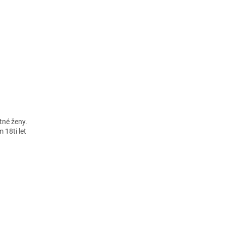
otné ženy.
 18ti let