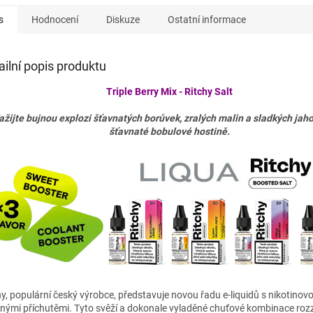
s
Hodnocení
Diskuze
Ostatní informace
ailní popis produktu
Triple Berry Mix - Ritchy Salt
ažijte bujnou explozi šťavnatých borůvek, zralých malin a sladkých jaho
šťavnaté bobulové hostině.
hy, populární český výrobce, představuje novou řadu e-liquidů s nikotinovo
nými příchutěmi. Tyto svěží a dokonale vyladěné chuťové kombinace rozz