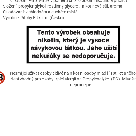
Obsah PG a VG se v poměru sníží o obsah nikotinu a příchuti
Složení: propylenglykol, rostlinný glycerol, nikotinová sůl, aroma
Skladování: v chladném a suchém místě
Výrobce:
Ritchy EU s.r.o.
(Česko)
Nesmí jej užívat osoby citlivé na nikotin, osoby mladší 18ti let a těh
Není vhodný pro osoby trpící alergií na Propylenglykol (PG). Mladším
neprodejné.