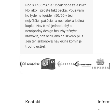
Pod s 1400mAh a 1x cartridge za 4 kila?
No jako .. prostě fakt pecka. Používám
ho týden s liquidem 50/50 v těch
největších pařácích a neprotekla jediná
kapka. Navíc má jednoduchý a
nenápadný design bez zbytečných
krávovin, což beru jako další velký plus.
Jen ten silikonovej návlek na komín je
trochu ústřel.
Z
á
p
a
t
Kontakt
Infor
í