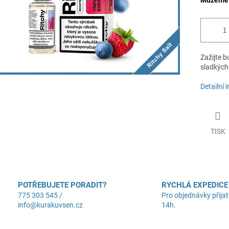
Můžeme d
Zažijte b
sladkých
Detailní 
TISK
POTŘEBUJETE PORADIT?
RYCHLÁ EXPEDICE
775 303 545 /
Pro objednávky přijat
info@kurakuvsen.cz
14h.