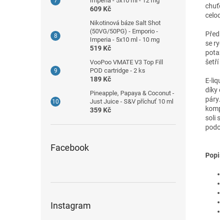
Imperia - 5x10 ml - 12 mg
chuťo
609 Kč
celo
Nikotinová báze Salt Shot
(50VG/50PG) - Emporio -
Předn
Imperia - 5x10 ml - 10 mg
se r
519 Kč
potaž
šetří
VooPoo VMATE V3 Top Fill
POD cartridge - 2 ks
189 Kč
E-li
díky
Pineapple, Papaya & Coconut -
páry.
Just Juice - S&V příchuť 10 ml
komp
359 Kč
soli
podo
Facebook
Popi
Instagram