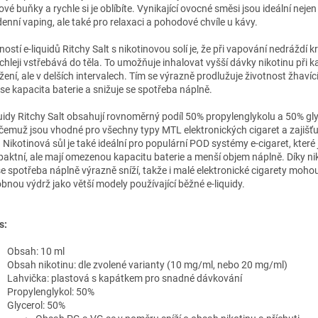
vé buňky a rychle si je oblíbíte. Vynikající ovocné směsi jsou ideální nejen
denní vaping, ale také pro relaxaci a pohodové chvíle u kávy.
ostí e-liquidů Ritchy Salt s nikotinovou solí je, že při vapování nedráždí kr
ychleji vstřebává do těla. To umožňuje inhalovat vyšší dávky nikotinu při
ení, ale v delších intervalech. Tím se výrazně prodlužuje životnost žhavící
 se kapacita baterie a snižuje se spotřeba náplně.
quidy Ritchy Salt obsahují rovnoměrný podíl 50% propylenglykolu a 50% gly
 čemuž jsou vhodné pro všechny typy MTL elektronických cigaret a zajišťu
 Nikotinová sůl je také ideální pro populární POD systémy e-cigaret, které
aktní, ale mají omezenou kapacitu baterie a menší objem náplně. Díky ni
 se spotřeba náplně výrazně sníží, takže i malé elektronické cigarety moho
bnou výdrž jako větší modely používající běžné e-liquidy.
s:
Obsah: 10 ml
Obsah nikotinu: dle zvolené varianty (10 mg/ml, nebo 20 mg/ml)
Lahvička: plastová s kapátkem pro snadné dávkování
Propylenglykol: 50%
Glycerol: 50%