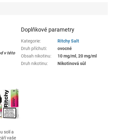
Doplňkové parametry
Kategorie
:
Ritchy Salt
Druh příchuti
:
ovocné
d v této
Obsah nikotinu
:
10 mg/ml, 20 mg/ml
Druh nikotinu
:
Nikotinová sůl
u solí a
áří vaše