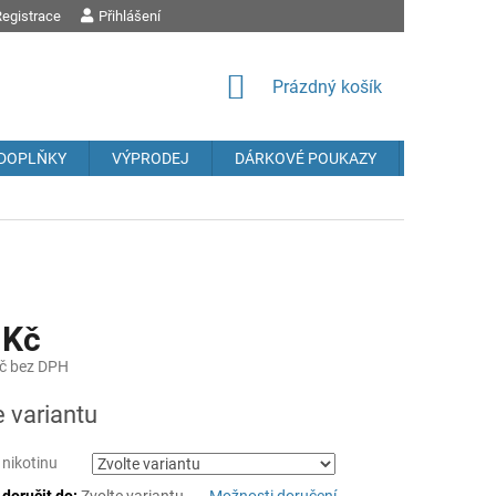
egistrace
OBCHODNÍ PODMÍNKY
Přihlášení
PODMÍNKY OCHRANY OSOBNÍCH ÚDAJŮ
REK
NÁKUPNÍ
Prázdný košík
KOŠÍK
DOPLŇKY
VÝPRODEJ
DÁRKOVÉ POUKAZY
Prodávané
 Kč
č bez DPH
e variantu
 nikotinu