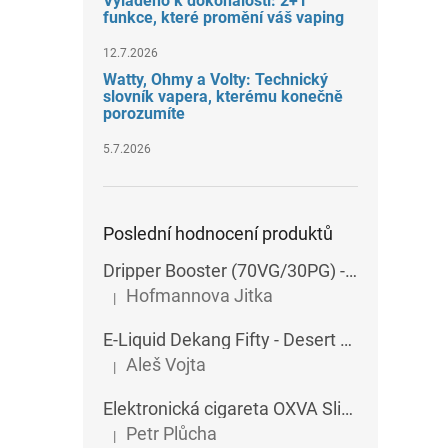
Vyladěno k dokonalosti: 2+1
funkce, které promění váš vaping
12.7.2026
Watty, Ohmy a Volty: Technický
slovník vapera, kterému konečně
porozumíte
5.7.2026
Poslední hodnocení produktů
Dripper Booster (70VG/30PG) - Imperia - 5x10 ml - 15 mg
Hofmannova Jitka
|
Hodnocení produktu je 5 z 5 hvězdiček.
E-Liquid Dekang Fifty - Desert Ship - 10 ml
Aleš Vojta
|
Hodnocení produktu je 5 z 5 hvězdiček.
Elektronická cigareta OXVA SlimStick X POD 1400 mAh
Petr Plůcha
|
Hodnocení produktu je 5 z 5 hvězdiček.