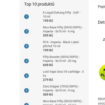
Top 10 produktů
Popi
E-Liquid Dekang Fifty - DAF -
10 ml
195 Kč
Det
Nico Base Fifty (50VG/50PG) -
Imperia - 5x10 ml - 6 mg
595 Kč
Z
RY4 - Imperia - Black Label -
příchuť 10 ml
199 Kč
Fifty Booster (50VG/50PG) -
Imperia - 5x10 ml - 20 mg
649 Kč
Lost Vape Ursa V3 cartridge - 3
ks
279 Kč
Zero Dripper (70VG/30PG) -
Imperia - 5x10 ml - 0 mg
369 Kč
Ritc
Nico Base Fifty (50VG/50PG) -
ovoc