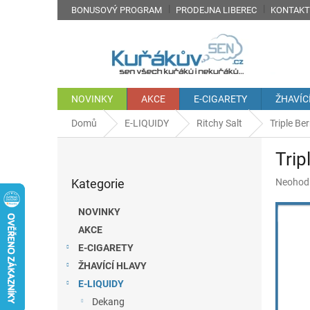
Přejít
BONUSOVÝ PROGRAM
PRODEJNA LIBEREC
KONTAKT
na
obsah
NOVINKY
AKCE
E-CIGARETY
ŽHAVÍC
Domů
E-LIQUIDY
Ritchy Salt
Triple Ber
P
Trip
o
Přeskočit
s
Průměr
Kategorie
Neohod
kategorie
t
hodnoc
r
produkt
NOVINKY
a
je
AKCE
n
0,0
z
E-CIGARETY
n
5
í
ŽHAVÍCÍ HLAVY
hvězdič
p
E-LIQUIDY
a
Dekang