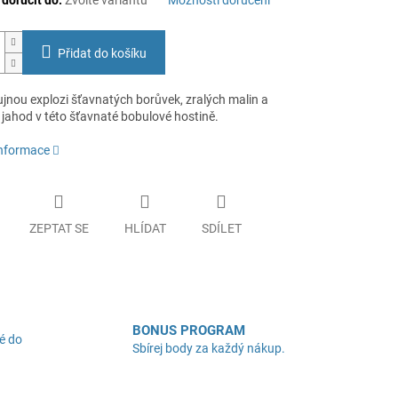
oručit do:
Zvolte variantu
Možnosti doručení
Přidat do košíku
ujnou explozi šťavnatých borůvek, zralých malin a
 jahod v této šťavnaté bobulové hostině.
informace
ZEPTAT SE
HLÍDAT
SDÍLET
BONUS PROGRAM
é do
Sbírej body za každý nákup.