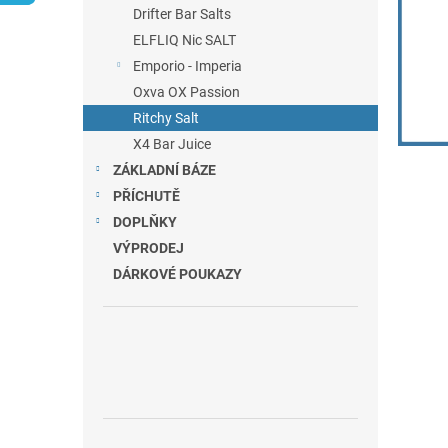
n
Drifter Bar Salts
e
ELFLIQ Nic SALT
l
Emporio - Imperia
Oxva OX Passion
Ritchy Salt
X4 Bar Juice
ZÁKLADNÍ BÁZE
PŘÍCHUTĚ
DOPLŇKY
VÝPRODEJ
DÁRKOVÉ POUKAZY