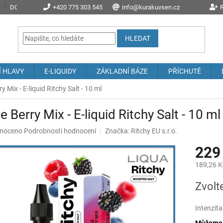
DOPRAVA A POŠTOVNÉ
+420 775 303 545
PROČ NAKOUPIT U NÁS?
info@kurakuvsen.cz
JAK NAKUPOVAT
R
HLEDAT
Í HLAVY
E-LIQUIDY
ZÁKLADNÍ BÁZE
PŘÍCHUTĚ
ry Mix - E-liquid Ritchy Salt - 10 ml
le Berry Mix - E-liquid Ritchy Salt - 10 ml
né
noceno
Podrobnosti hodnocení
Značka:
Ritchy EU s.r.o.
ení
229
u
189,26 K
Měrná
Zvolt
cena:
ek.
Intenzita