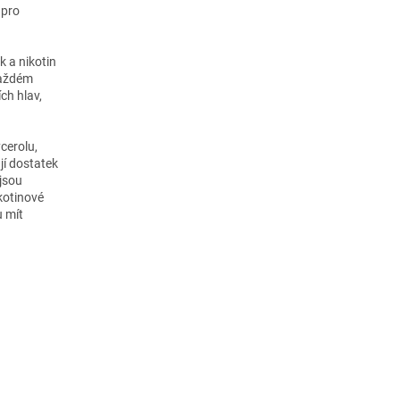
 pro
k a nikotin
 každém
ch hlav,
cerolu,
jí dostatek
 jsou
kotinové
u mít