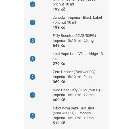
příchuť 10 ml
199 Kč
Jahoda - Imperia - Black Label
- příchuť 10 ml
199 Kč
Fifty Booster (50VG/50PG) -
Imperia - 5x10 ml - 20 mg
649 Kč
Lost Vape Ursa V3 cartridge - 3
ks
279 Kč
Zero Dripper (70VG/30PG) -
Imperia - 5x10 ml - 0 mg
369 Kč
Nico Base Fifty (50VG/50PG) -
Imperia - 5x10 ml - 12 mg
609 Kč
Nikotinová báze Salt Shot
(50VG/50PG) - Emporio -
Imperia - 5x10 ml - 10 mg
519 Kč