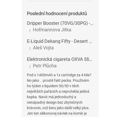
Poslední hodnocení produktů
Dripper Booster (70VG/30PG) - Imperia - 5x10 ml - 15 mg
Hofmannova Jitka
|
Hodnocení produktu je 5 z 5 hvězdiček.
E-Liquid Dekang Fifty - Desert Ship - 10 ml
Aleš Vojta
|
Hodnocení produktu je 5 z 5 hvězdiček.
Elektronická cigareta OXVA SlimStick X POD 1400 mAh
Petr Plůcha
|
Hodnocení produktu je 5 z 5 hvězdiček.
Pod s 1400mAh a 1x cartridge za 4 kila?
No jako .. prostě fakt pecka. Používám
ho týden s liquidem 50/50 v těch
největších pařácích a neprotekla jediná
kapka. Navíc má jednoduchý a
nenápadný design bez zbytečných
krávovin, což beru jako další velký plus.
Jen ten silikonovej návlek na komín je