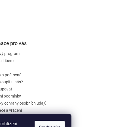
mace pro vás
vý program
a Liberec
 a poštovné
koupit u nás?
upovat
ní podmínky
y ochrany osobních údajů
ce a vrácení
dběr elektrozařízení a baterií
ohlížení
ení obchodu