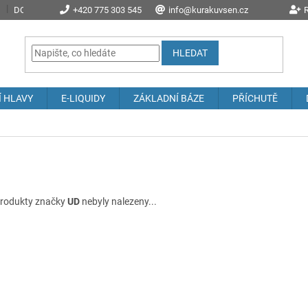
DOPRAVA A POŠTOVNÉ
+420 775 303 545
PROČ NAKOUPIT U NÁS?
info@kurakuvsen.cz
JAK NAKUPOVAT
R
HLEDAT
Í HLAVY
E-LIQUIDY
ZÁKLADNÍ BÁZE
PŘÍCHUTĚ
rodukty značky
UD
nebyly nalezeny...