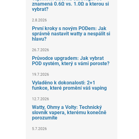
znamená 0.6Ω vs. 1.0Ω a kterou si
vybrat?
2.8.2026
První kroky s novým PODem: Jak
správně nastavit watty a nespálit si
hlavu?
26.7.2026
Průvodce upgradem: Jak vybrat
POD systém, který s vámi poroste?
19.7.2026
Vyladěno k dokonalosti: 2+1
funkce, které promění váš vaping
12.7.2026
Watty, Ohmy a Volty: Technický
slovník vapera, kterému konečně
porozumíte
5.7.2026