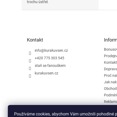
trochu ústřel.
Z
á
p
a
t
Kontakt
Infor
í
Bonuso
info
@
kurakuvsen.cz
Prodejn
+420 775 303 545
Kontakt
staň se fanouškem
Doprava
kurakuvsen.cz
Proč na
Jak nak
Obchod
Podmínk
Reklama
Zpětný o
Používáme cookies, abychom Vám umožnili pohodlné pr
Hodnoc