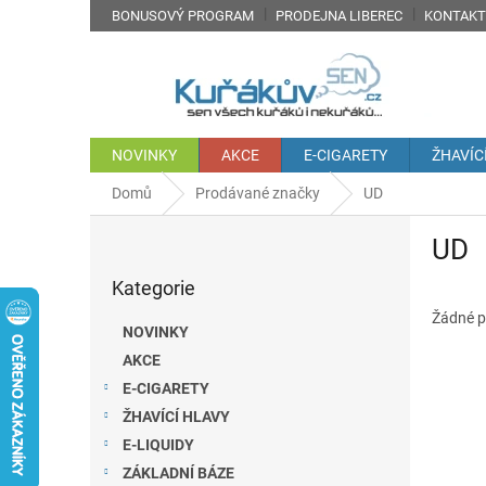
Přejít
BONUSOVÝ PROGRAM
PRODEJNA LIBEREC
KONTAKT
na
obsah
NOVINKY
AKCE
E-CIGARETY
ŽHAVÍC
Domů
Prodávané značky
UD
P
UD
o
Přeskočit
s
Kategorie
kategorie
t
r
Žádné p
NOVINKY
a
AKCE
n
E-CIGARETY
n
í
ŽHAVÍCÍ HLAVY
p
E-LIQUIDY
a
ZÁKLADNÍ BÁZE