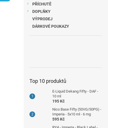
n
PŘÍCHUTĚ
e
DOPLŇKY
l
VÝPRODEJ
DÁRKOVÉ POUKAZY
Top 10 produktů
E-Liquid Dekang Fifty - DAF -
10 ml
195 Kč
Nico Base Fifty (50VG/50PG) -
Imperia - 5x10 ml - 6 mg
595 Kč
RY4 - Imperia - Black Label -