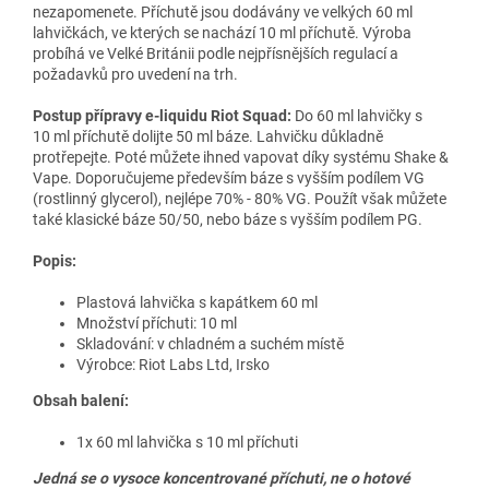
nezapomenete. Příchutě jsou dodávány ve velkých 60 ml
lahvičkách, ve kterých se nachází 10 ml příchutě. Výroba
probíhá ve Velké Británii podle nejpřísnějších regulací a
požadavků pro uvedení na trh.
Postup přípravy e-liquidu Riot Squad:
Do 60 ml lahvičky s
10 ml příchutě dolijte 50 ml báze. Lahvičku důkladně
protřepejte. Poté můžete ihned vapovat díky systému Shake &
Vape. Doporučujeme především báze s vyšším podílem VG
(rostlinný glycerol), nejlépe 70% - 80% VG. Použít však můžete
také klasické báze 50/50, nebo báze s vyšším podílem PG.
Popis:
Plastová lahvička s kapátkem 60 ml
Množství příchuti: 10 ml
Skladování: v chladném a suchém místě
Výrobce: Riot Labs Ltd, Irsko
Obsah balení:
1x 60 ml lahvička s 10 ml příchuti
Jedná se o vysoce koncentrované příchuti, ne o hotové