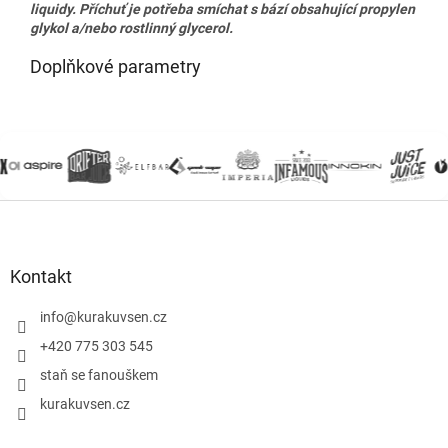
liquidy. Příchuť je potřeba smíchat s bází obsahující propylen
glykol a/nebo rostlinný glycerol.
Doplňkové parametry
Z
á
p
a
Kontakt
t
í
info
@
kurakuvsen.cz
+420 775 303 545
staň se fanouškem
kurakuvsen.cz