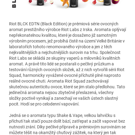
Riot BLCK EDTN (Black Edition)
je prémiová série ovocných
aromat prestižního výrobce Riot Labs z Irska. Aromata oplývají
nepřekonatelnou kvalitou, které je dosaženo již samotným
výrobním procesem, jež probíhá čistě na území Velké Británie v
laboratořích tohoto renomovaného výrobce a jen z těch
nejkvalitnějších a nejchutnějších surovin na trhu. Společnost
Riot Labs se skládá ze skupiny vaperů a milovníků kvalitních
aromat. A právě tito lidé se postarali o pečlivý průzkum a
testování různých ovocných složek, až z nich vytvořili sérii Riot
Squad, harmonicky vyvážené ovocné příchutě plné naprosto
reálné ovocné chuti. Aromata Riot Squad zachovávají
skutečnou autenticitu ovoce, které se jim stalo předlohou. Tato
jedinečná aromata nejsou zbytečně přeslazená, všechny
složky poctivě vynikají a zanechají ve vašich ústech slastný
pocit. Hodí se pro celodenní vapování.
Jedná se o aromata typu Shake & Vape, velkou lahvičku s
příchutí tak stačí pouze dolít bází, zatřepat a začít vapovat bez
nutnosti zrání. Díky pečlivé přípravě a prémiovým surovinám se
můžete těšit na okamžitý chuťový zážitek, na který jen tak