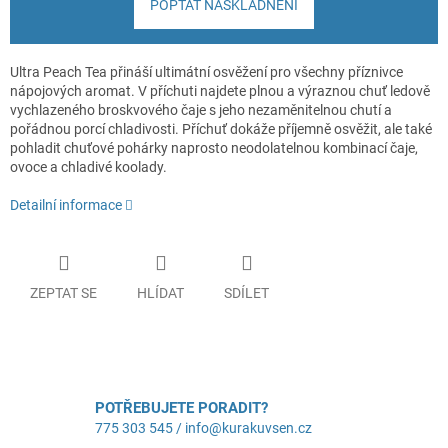
POPTAT NASKLADNĚNÍ
Ultra Peach Tea přináší ultimátní osvěžení pro všechny příznivce
nápojových aromat. V příchuti najdete plnou a výraznou chuť ledově
vychlazeného broskvového čaje s jeho nezaměnitelnou chutí a
pořádnou porcí chladivosti. Příchuť dokáže příjemně osvěžit, ale také
pohladit chuťové pohárky naprosto neodolatelnou kombinací čaje,
ovoce a chladivé koolady.
Detailní informace
ZEPTAT SE
HLÍDAT
SDÍLET
POTŘEBUJETE PORADIT?
775 303 545 / info@kurakuvsen.cz