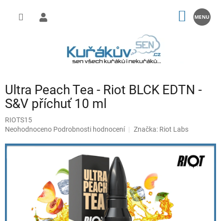
Přejít
na
NÁKUP
obsah
KOŠÍK
Ultra Peach Tea - Riot BLCK EDTN -
S&V příchuť 10 ml
RIOTS15
Průměrné
Neohodnoceno
Podrobnosti hodnocení
Značka:
Riot Labs
hodnocení
produktu
je
0,0
z
5
hvězdiček.