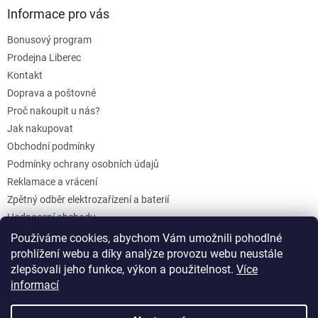
Informace pro vás
Bonusový program
Prodejna Liberec
Kontakt
Doprava a poštovné
Proč nakoupit u nás?
Jak nakupovat
Obchodní podmínky
Podmínky ochrany osobních údajů
Reklamace a vrácení
Zpětný odběr elektrozařízení a baterií
Hodnocení obchodu
Dárkové poukazy
Používáme cookies, abychom Vám umožnili pohodlné
Blog
prohlížení webu a díky analýze provozu webu neustále
zlepšovali jeho funkce, výkon a použitelnost.
Více
informací
Vytvořil Shoptet