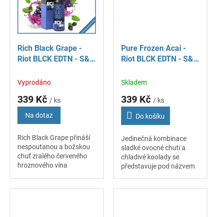
Rich Black Grape -
Pure Frozen Acai -
Riot BLCK EDTN - S&V
Riot BLCK EDTN - S&V
příchuť 10 ml
příchuť 10 ml
Vyprodáno
Skladem
339 Kč
339 Kč
/ ks
/ ks
Na dotaz
Do košíku
Rich Black Grape přináší
Jedinečná kombinace
nespoutanou a božskou
sladké ovocné chuti a
chuť zralého červeného
chladivé koolady se
hroznového vína
představuje pod názvem
doplněného o mátový
Pure Frozen Acai. V
podklad. Příchuť tak
příchuti na vás čeká
umně balancuje na hraně
sladká ovocná chuť
sladkosti a svěžesti....
tropických bobulí acai s
jejich...