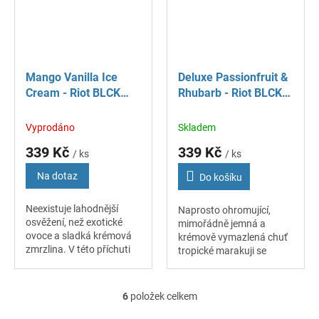
Mango Vanilla Ice
Deluxe Passionfruit &
Cream - Riot BLCK
Rhubarb - Riot BLCK
EDTN - S&V příchuť 10
EDTN - S&V příchuť 10
ml
ml
Vyprodáno
Skladem
339 Kč
339 Kč
/ ks
/ ks
Na dotaz
Do košíku
Neexistuje lahodnější
Naprosto ohromující,
osvěžení, než exotické
mimořádně jemná a
ovoce a sladká krémová
krémově vymazlená chuť
zmrzlina. V této příchuti
tropické marakuji se
na vás čekají obě tyto
příjemně snoubí s
složky. Mango Vanilla Ice
výraznou nakyslostí
Cream totiž spojuje to
chutné a šťavnaté
6
položek celkem
O
nejlepší z...
rebarbory. Jako celek
v
utváří tyto...