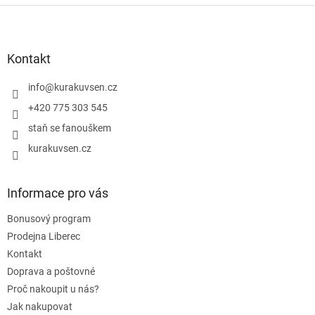
l
Z
á
á
d
p
a
a
Kontakt
c
t
í
í
info
@
kurakuvsen.cz
p
r
+420 775 303 545
v
staň se fanouškem
k
y
kurakuvsen.cz
v
ý
p
Informace pro vás
i
s
Bonusový program
u
Prodejna Liberec
Kontakt
Doprava a poštovné
Proč nakoupit u nás?
Jak nakupovat