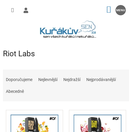
Přejít
na
NÁKUP
obsah
KOŠÍK
Riot Labs
Ř
a
Doporučujeme
Nejlevnější
Nejdražší
Nejprodávanější
z
e
Abecedně
n
í
V
p
ý
r
p
o
i
d