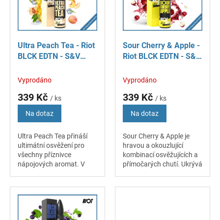
s
u
p
k
r
t
o
ů
Ultra Peach Tea - Riot
Sour Cherry & Apple -
d
BLCK EDTN - S&V
Riot BLCK EDTN - S&V
u
příchuť 10 ml
příchuť 10 ml
k
Vyprodáno
Vyprodáno
t
ů
339 Kč
339 Kč
/ ks
/ ks
Na dotaz
Na dotaz
Ultra Peach Tea přináší
Sour Cherry & Apple je
ultimátní osvěžení pro
hravou a okouzlující
všechny příznivce
kombinací osvěžujících a
nápojových aromat. V
přímočarých chutí. Ukrývá
příchuti najdete plnou a
v sobě spojení šťavnatých
výraznou chuť ledově
třešní a jablek s jejich
vychlazeného
typicky nakyslou chutí....
broskvového čaje s jeho...