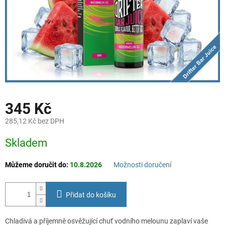
345 Kč
285,12 Kč bez DPH
Měrná
Skladem
cena:
Můžeme doručit do:
10.8.2026
Možnosti doručení
Přidat do košíku
Chladivá a příjemně osvěžující chuť vodního melounu zaplaví vaše