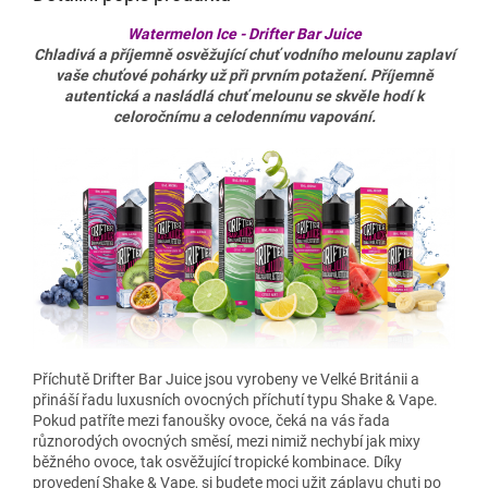
Watermelon Ice - Drifter Bar Juice
Chladivá a příjemně osvěžující chuť vodního melounu zaplaví
vaše chuťové pohárky už při prvním potažení. Příjemně
autentická a nasládlá chuť melounu se skvěle hodí k
celoročnímu a celodennímu vapování.
Příchutě Drifter Bar Juice jsou vyrobeny ve Velké Británii a
přináší řadu luxusních ovocných příchutí typu Shake & Vape.
Pokud patříte mezi fanoušky ovoce, čeká na vás řada
různorodých ovocných směsí, mezi nimiž nechybí jak mixy
běžného ovoce, tak osvěžující tropické kombinace. Díky
provedení Shake & Vape, si budete moci užit záplavu chuti po