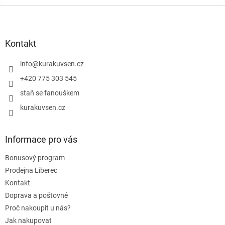
Z
á
p
a
Kontakt
t
í
info
@
kurakuvsen.cz
+420 775 303 545
staň se fanouškem
kurakuvsen.cz
Informace pro vás
Bonusový program
Prodejna Liberec
Kontakt
Doprava a poštovné
Proč nakoupit u nás?
Jak nakupovat