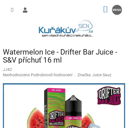
Přejít
na
NÁKUP
obsah
KOŠÍK
Watermelon Ice - Drifter Bar Juice -
S&V příchuť 16 ml
JJ42
Průměrné
Neohodnoceno
Podrobnosti hodnocení
Značka:
Juice Sauz
hodnocení
produktu
je
0,0
z
5
hvězdiček.