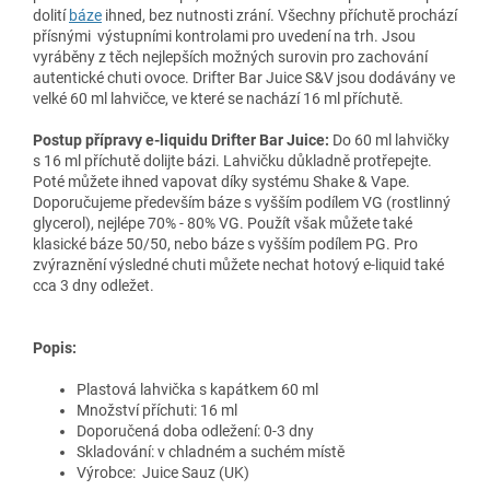
dolití
báze
ihned, bez nutnosti zrání. Všechny příchutě prochází
přísnými výstupními kontrolami pro uvedení na trh. Jsou
vyráběny z těch nejlepších možných surovin pro zachování
autentické chuti ovoce. Drifter Bar Juice S&V jsou dodávány ve
velké 60 ml lahvičce, ve které se nachází 16 ml příchutě.
Postup přípravy e-liquidu Drifter Bar Juice:
Do 60 ml lahvičky
s 16 ml příchutě dolijte bázi. Lahvičku důkladně protřepejte.
Poté můžete ihned vapovat díky systému Shake & Vape.
Doporučujeme především báze s vyšším podílem VG (rostlinný
glycerol), nejlépe 70% - 80% VG. Použít však můžete také
klasické báze 50/50, nebo báze s vyšším podílem PG. Pro
zvýraznění výsledné chuti můžete nechat hotový e-liquid také
cca 3 dny odležet.
Popis:
Plastová lahvička s kapátkem 60 ml
Množství příchuti: 16 ml
Doporučená doba odležení: 0-3 dny
Skladování: v chladném a suchém místě
Výrobce:
Juice Sauz
(UK)