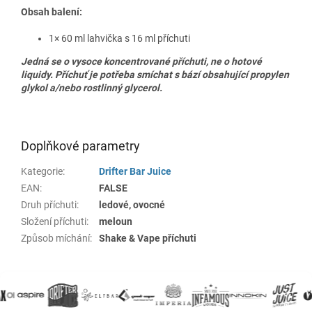
Obsah balení:
1× 60 ml lahvička s 16 ml příchuti
Jedná se o vysoce koncentrované příchuti, ne o hotové
liquidy. Příchuť je potřeba smíchat s bází obsahující propylen
glykol a/nebo rostlinný glycerol.
Doplňkové parametry
Kategorie
:
Drifter Bar Juice
EAN
:
FALSE
Druh příchuti
:
ledové, ovocné
Složení příchuti
:
meloun
Způsob míchání
:
Shake & Vape příchuti