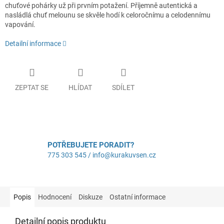
chuťové pohárky už při prvním potažení. Příjemně autentická a
nasládlá chuť melounu se skvěle hodí k celoročnímu a celodennímu
vapování.
Detailní informace
ZEPTAT SE
HLÍDAT
SDÍLET
POTŘEBUJETE PORADIT?
775 303 545 / info@kurakuvsen.cz
Popis
Hodnocení
Diskuze
Ostatní informace
Detailní popis produktu